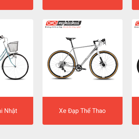
i Nhật
Xe Đạp Thể Thao