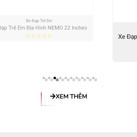
Xe Đạp Đua
Xe Đạp Thể Thao Rikulau ILI ILI M3 (Made
in Taiwan)
XEM THÊM