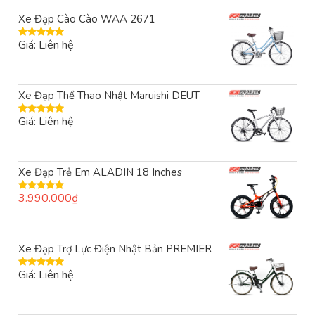
Xe Đạp Cào Cào WAA 2671
Giá: Liên hệ
Được xếp
hạng
5.00
5
sao
Xe Đạp Thể Thao Nhật Maruishi DEUT
Giá: Liên hệ
Được xếp
hạng
5.00
5
sao
Xe Đạp Trẻ Em ALADIN 18 Inches
3.990.000
₫
Được xếp
hạng
5.00
5
sao
Xe Đạp Trợ Lực Điện Nhật Bản PREMIER
Giá: Liên hệ
Được xếp
hạng
5.00
5
sao