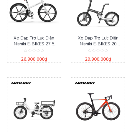
Xe Đạp Trợ Lực Điện
Xe Đạp Trợ Lực Điện
Nishiki E-BIKES 27.5
Nishiki E-BIKES 20
Inches – CUROA
Inches – CARDAN
Được
Được
26.900.000
₫
29.900.000
₫
xếp
xếp
hạng
hạng
0
0
5
5
sao
sao