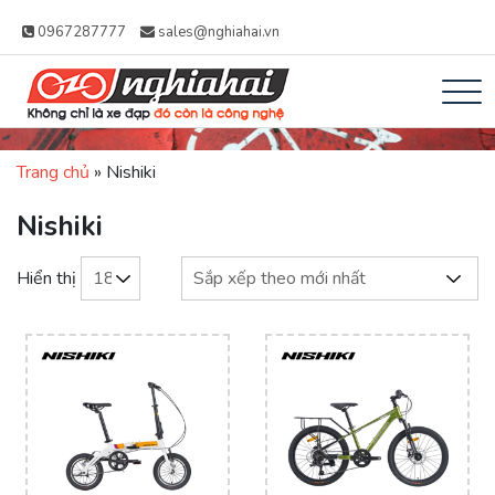
0967287777
sales@nghiahai.vn
Xe đạp Nhật Nghĩa
Không chỉ là xe đạp, đó còn là công
Hải – Xe Đạp Trợ
Trang chủ
»
Nishiki
nghệ
Lực Nhật Bản
Nishiki
Hiển thị