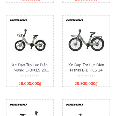
hạng
hạng
0
0
5
5
sao
sao
Xe Đạp Trợ Lực Điện
Xe Đạp Trợ Lực Điện
Nishiki E-BIKES 20
Nishiki E-BIKES 24
Inches – CHAIN
Inches – CHAIN
Được
Được
28.000.000
₫
29.900.000
₫
xếp
xếp
hạng
hạng
0
0
5
5
sao
sao