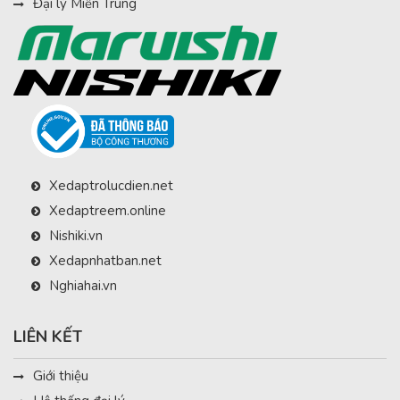
Đại lý Miền Trung
Xedaptrolucdien.net
Xedaptreem.online
Nishiki.vn
Xedapnhatban.net
Nghiahai.vn
LIÊN KẾT
Giới thiệu