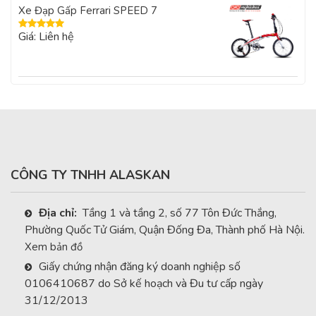
Xe Đạp Gấp Ferrari SPEED 7
Giá: Liên hệ
Được xếp
hạng
5.00
5
sao
CÔNG TY TNHH ALASKAN
Địa chỉ:
Tầng 1 và tầng 2, số 77 Tôn Đức Thắng,
Phường Quốc Tử Giám, Quận Đống Đa, Thành phố Hà Nội.
Xem bản đồ
Giấy chứng nhận đăng ký doanh nghiệp số
0106410687 do Sở kế hoạch và Đu tư cấp ngày
31/12/2013