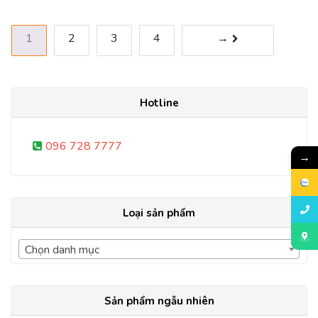
sao
sao
1
2
3
4
→
Hotline
096 728 7777
→
Loại sản phẩm
Chọn danh mục
Sản phẩm ngẫu nhiên