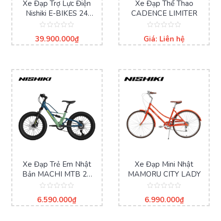
Xe Đạp Trợ Lực Điện
Xe Đạp Thể Thao
Nishiki E-BIKES 24
CADENCE LIMITER
Inches 2N122 – CHAIN
Được
Được
39.900.000
₫
Giá: Liên hệ
xếp
xếp
hạng
hạng
0
0
5
5
sao
sao
Xe Đạp Trẻ Em Nhật
Xe Đạp Mini Nhật
Bản MACHI MTB 22
MAMORU CITY LADY
Inches
Được
Được
6.590.000
₫
6.990.000
₫
xếp
xếp
hạng
hạng
0
0
5
5