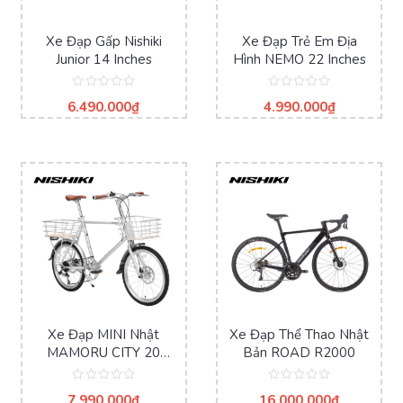
Xe Đạp Gấp Nishiki
Xe Đạp Trẻ Em Địa
Junior 14 Inches
Hình NEMO 22 Inches
Được
Được
6.490.000
₫
4.990.000
₫
xếp
xếp
hạng
hạng
0
0
5
5
sao
sao
Xe Đạp MINI Nhật
Xe Đạp Thể Thao Nhật
MAMORU CITY 20
Bản ROAD R2000
Inches
Được
Được
7.990.000
₫
16.000.000
₫
xếp
xếp