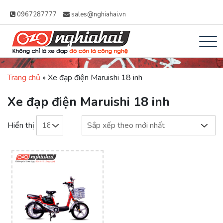
0967287777
sales@nghiahai.vn
Xe đạp Nhật Nghĩa
Không chỉ là xe đạp, đó còn là công
Hải – Xe Đạp Trợ
Trang chủ
»
Xe đạp điện Maruishi 18 inh
nghệ
Lực Nhật Bản
Xe đạp điện Maruishi 18 inh
Hiển thị