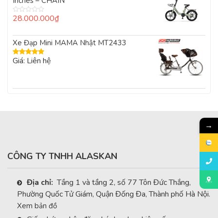
Inches – CHAIN
sao
28.000.000
₫
Được
xếp
hạng
0
Xe Đạp Mini MAMA Nhật MT2433
5
sao
Giá: Liên hệ
Được xếp
hạng
5.00
5
sao
→
CÔNG TY TNHH ALASKAN
Địa chỉ:
Tầng 1 và tầng 2, số 77 Tôn Đức Thắng,
Phường Quốc Tử Giám, Quận Đống Đa, Thành phố Hà Nội.
Xem bản đồ