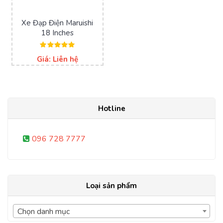
Xe Đạp Điện Maruishi
18 Inches
Được xếp
Giá: Liên hệ
hạng
5.00
5 sao
Hotline
096 728 7777
Loại sản phẩm
Chọn danh mục