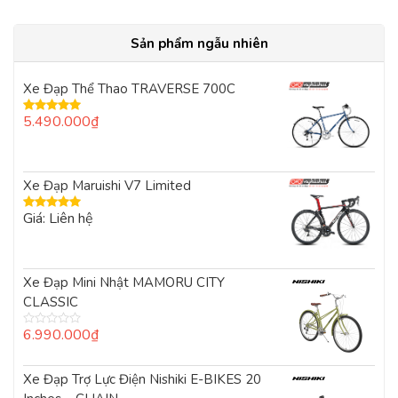
Sản phẩm ngẫu nhiên
Xe Đạp Thể Thao TRAVERSE 700C
5.490.000
₫
Được xếp
hạng
5.00
5
sao
Xe Đạp Maruishi V7 Limited
Giá: Liên hệ
Được xếp
hạng
5.00
5
sao
Xe Đạp Mini Nhật MAMORU CITY
CLASSIC
6.990.000
₫
Được
xếp
hạng
0
Xe Đạp Trợ Lực Điện Nishiki E-BIKES 20
5