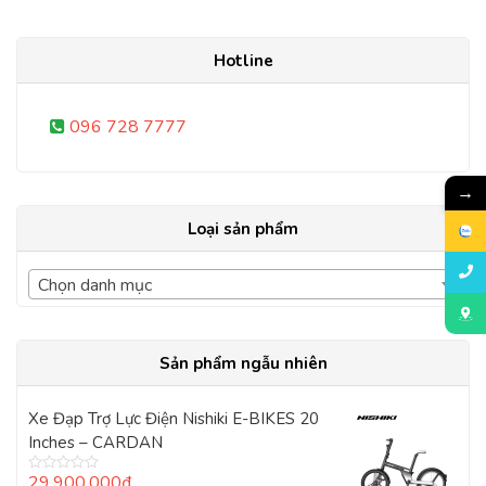
Hotline
096 728 7777
→
Loại sản phẩm
Chọn danh mục
Sản phẩm ngẫu nhiên
Xe Đạp Trợ Lực Điện Nishiki E-BIKES 20
Inches – CARDAN
29.900.000
₫
Được