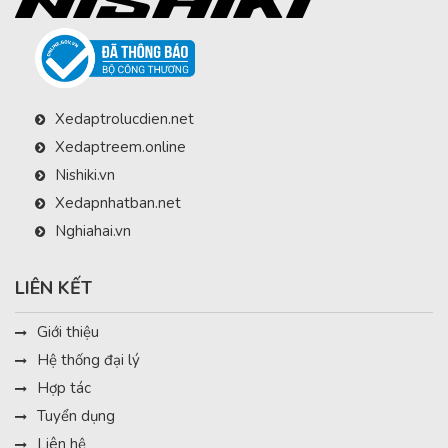
Xedaptrolucdien.net
Xedaptreem.online
Nishiki.vn
Xedapnhatban.net
Nghiahai.vn
LIÊN KẾT
Giới thiệu
Hệ thống đại lý
Hợp tác
Tuyển dụng
Liên hệ