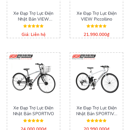
Xe Đạp Trợ Lực Điện
Xe Đạp Trợ Lực Điện
Nhật Bản VIEW
VIEW Piccollino
ASL263KDZ
Được xếp
Được xếp
Giá: Liên hệ
21.990.000
₫
hạng
hạng
5.00
5.00
5 sao
5 sao
Xe Đạp Trợ Lực Điện
Xe Đạp Trợ Lực Điện
Nhật Bản SPORTIVO
Nhật Bản SPORTIVO
EX
Được xếp
Được xếp
24.000.000
₫
20.990.000
₫
hạng
hạng