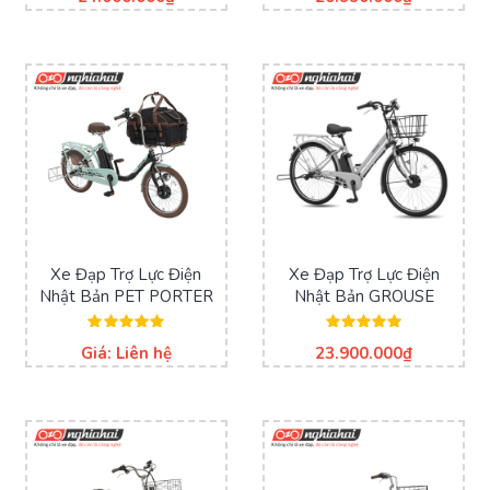
5.00
5.00
5 sao
5 sao
Xe Đạp Trợ Lực Điện
Xe Đạp Trợ Lực Điện
Nhật Bản PET PORTER
Nhật Bản GROUSE
Được xếp
Được xếp
Giá: Liên hệ
23.900.000
₫
hạng
hạng
5.00
5.00
5 sao
5 sao