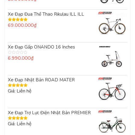
xếp
hạng
0
Xe Đạp Đua Thể Thao Rikulau ILL ILL
5
sao
69.000.000
₫
Được xếp
hạng
5.00
5
sao
Xe Đạp Gấp ONANDO 16 Inches
6.990.000
₫
Được
xếp
hạng
0
5
Xe Đạp Nhật Bản ROAD MATER
sao
Giá: Liên hệ
Được xếp
hạng
5.00
5
sao
Xe Đạp Trợ Lực Điện Nhật Bản PREMIER
Giá: Liên hệ
Được xếp
hạng
5.00
5
sao