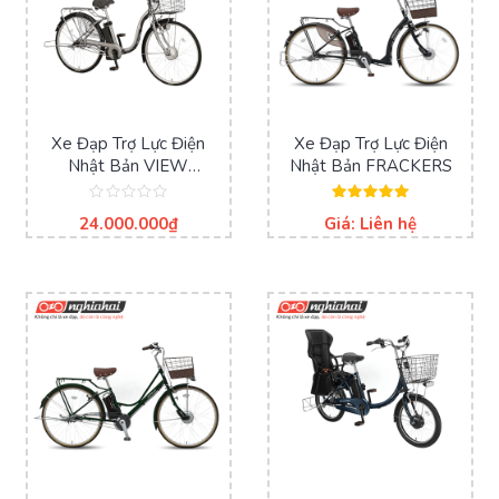
Xe Đạp Trợ Lực Điện
Xe Đạp Trợ Lực Điện
Nhật Bản VIEW
Nhật Bản FRACKERS
ASL243KDZ
Được
Được xếp
24.000.000
₫
Giá: Liên hệ
xếp
hạng
hạng
5.00
0
5 sao
5
sao