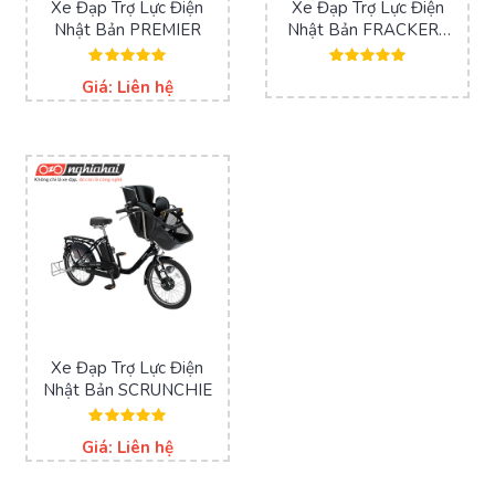
Xe Đạp Trợ Lực Điện
Xe Đạp Trợ Lực Điện
Nhật Bản PREMIER
Nhật Bản FRACKERS
COCOTIE
Được xếp
Được xếp
Giá: Liên hệ
hạng
hạng
5.00
5.00
5 sao
5 sao
Xe Đạp Trợ Lực Điện
Nhật Bản SCRUNCHIE
Được xếp
Giá: Liên hệ
hạng
5.00
5 sao