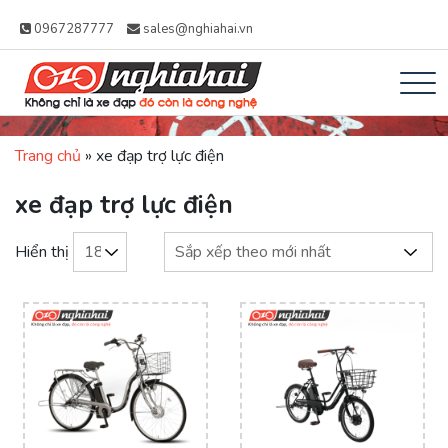
0967287777
sales@nghiahai.vn
Xe đạp Nhật Nghĩa
Không chỉ là xe đạp, đó còn là công
Hải – Xe Đạp Trợ
Trang chủ
»
xe đạp trợ lực điện
nghệ
Lực Nhật Bản
xe đạp trợ lực điện
Hiển thị