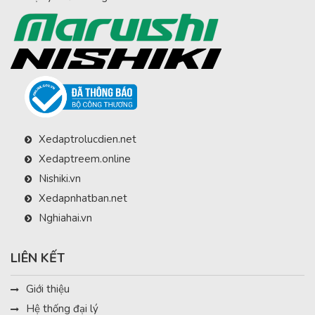
Xedaptrolucdien.net
Xedaptreem.online
Nishiki.vn
Xedapnhatban.net
Nghiahai.vn
LIÊN KẾT
Giới thiệu
Hệ thống đại lý