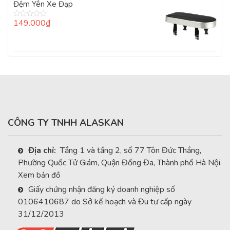
0
Đệm Yên Xe Đạp
5
sao
149.000
₫
Được
xếp
hạng
0
5
sao
CÔNG TY TNHH ALASKAN
Địa chỉ:
Tầng 1 và tầng 2, số 77 Tôn Đức Thắng,
Phường Quốc Tử Giám, Quận Đống Đa, Thành phố Hà Nội.
Xem bản đồ
Giấy chứng nhận đăng ký doanh nghiệp số
0106410687 do Sở kế hoạch và Đu tư cấp ngày
31/12/2013