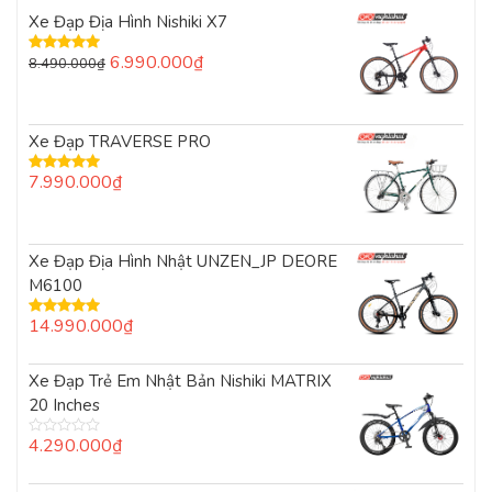
Xe Đạp Địa Hình Nishiki X7
Giá
Giá
6.990.000
₫
8.490.000
₫
Được xếp
hạng
5.00
5
gốc
hiện
sao
là:
tại
8.490.000₫.
là:
Xe Đạp TRAVERSE PRO
6.990.000₫.
7.990.000
₫
Được xếp
hạng
5.00
5
sao
Xe Đạp Địa Hình Nhật UNZEN_JP DEORE
M6100
14.990.000
₫
Được xếp
hạng
5.00
5
sao
Xe Đạp Trẻ Em Nhật Bản Nishiki MATRIX
20 Inches
4.290.000
₫
Được
xếp
hạng