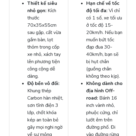
Thiết kế siêu
Hạn chế về tốc
nhỏ gọn:
Kích
độ tối đa:
Vì chỉ
thước
có 1 số, xe tối ưu
70x35x55cm
ở tốc độ 15-
sau gập, cất vừa
20km/h. Nếu bạn
gầm bàn, lọt
muốn bứt tốc
thỏm trong cốp
đạp đua 30-
xe nhỏ, xách tay
40km/h, bạn sẽ
lên phương tiện
bị hụt chân
công cộng dễ
(guồng chân
dàng.
không theo kịp).
Độ bền vô đối:
Không dành cho
Khung thép
địa hình Off-
Carbon hàn nhiệt,
road:
Bánh 16
sơn tĩnh điện 3
inch vành nhỏ,
lớp, chốt khóa
phuộc cứng, chỉ
kép an toàn bẻ
lướt êm trên
gãy mọi nghi ngờ
đường phố. Đi
về sự mỏng
vào đường rừng