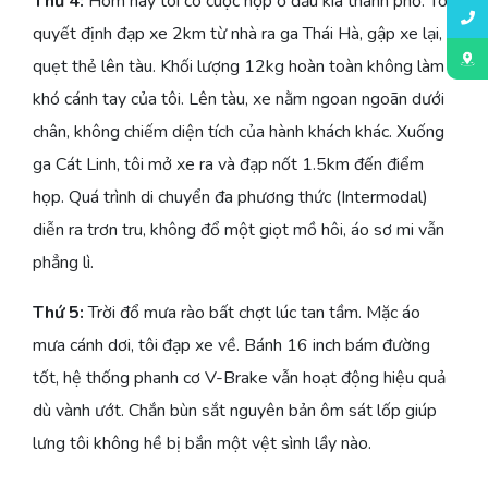
Thứ 4:
Hôm nay tôi có cuộc họp ở đầu kia thành phố. Tôi
quyết định đạp xe 2km từ nhà ra ga Thái Hà, gập xe lại,
quẹt thẻ lên tàu. Khối lượng 12kg hoàn toàn không làm
khó cánh tay của tôi. Lên tàu, xe nằm ngoan ngoãn dưới
chân, không chiếm diện tích của hành khách khác. Xuống
ga Cát Linh, tôi mở xe ra và đạp nốt 1.5km đến điểm
họp. Quá trình di chuyển đa phương thức (Intermodal)
diễn ra trơn tru, không đổ một giọt mồ hôi, áo sơ mi vẫn
phẳng lì.
Thứ 5:
Trời đổ mưa rào bất chợt lúc tan tầm. Mặc áo
mưa cánh dơi, tôi đạp xe về. Bánh 16 inch bám đường
tốt, hệ thống phanh cơ V-Brake vẫn hoạt động hiệu quả
dù vành ướt. Chắn bùn sắt nguyên bản ôm sát lốp giúp
lưng tôi không hề bị bắn một vệt sình lầy nào.