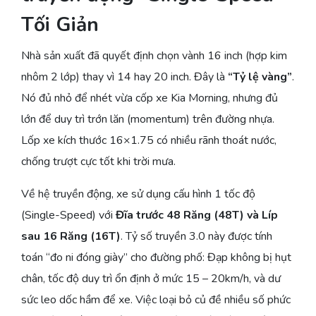
Tối Giản
Nhà sản xuất đã quyết định chọn vành 16 inch (hợp kim
nhôm 2 lớp) thay vì 14 hay 20 inch. Đây là
“Tỷ lệ vàng”
.
Nó đủ nhỏ để nhét vừa cốp xe Kia Morning, nhưng đủ
lớn để duy trì trớn lăn (momentum) trên đường nhựa.
Lốp xe kích thước 16×1.75 có nhiều rãnh thoát nước,
chống trượt cực tốt khi trời mưa.
Về hệ truyền động, xe sử dụng cấu hình 1 tốc độ
(Single-Speed) với
Đĩa trước 48 Răng (48T) và Líp
sau 16 Răng (16T)
. Tỷ số truyền 3.0 này được tính
toán “đo ni đóng giày” cho đường phố: Đạp không bị hụt
chân, tốc độ duy trì ổn định ở mức 15 – 20km/h, và dư
sức leo dốc hầm để xe. Việc loại bỏ củ đề nhiều số phức