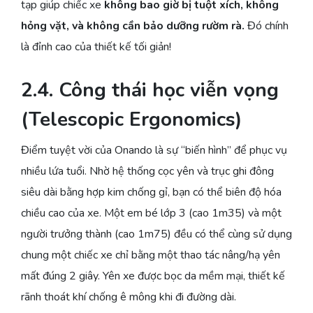
tạp giúp chiếc xe
không bao giờ bị tuột xích, không
hỏng vặt, và không cần bảo dưỡng rườm rà.
Đó chính
là đỉnh cao của thiết kế tối giản!
2.4. Công thái học viễn vọng
(Telescopic Ergonomics)
Điểm tuyệt vời của Onando là sự “biến hình” để phục vụ
nhiều lứa tuổi. Nhờ hệ thống cọc yên và trục ghi đông
siêu dài bằng hợp kim chống gỉ, bạn có thể biên độ hóa
chiều cao của xe. Một em bé lớp 3 (cao 1m35) và một
người trưởng thành (cao 1m75) đều có thể cùng sử dụng
chung một chiếc xe chỉ bằng một thao tác nâng/hạ yên
mất đúng 2 giây. Yên xe được bọc da mềm mại, thiết kế
rãnh thoát khí chống ê mông khi đi đường dài.