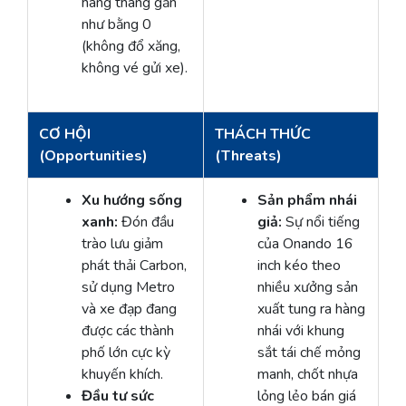
hàng tháng gần
như bằng 0
(không đổ xăng,
không vé gửi xe).
CƠ HỘI
THÁCH THỨC
(Opportunities)
(Threats)
Xu hướng sống
Sản phẩm nhái
xanh:
Đón đầu
giả:
Sự nổi tiếng
trào lưu giảm
của Onando 16
phát thải Carbon,
inch kéo theo
sử dụng Metro
nhiều xưởng sản
và xe đạp đang
xuất tung ra hàng
được các thành
nhái với khung
phố lớn cực kỳ
sắt tái chế mỏng
khuyến khích.
manh, chốt nhựa
Đầu tư sức
lỏng lẻo bán giá