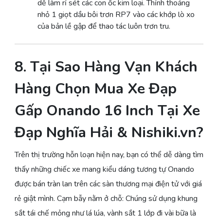
dễ làm rỉ sét các con ốc kim loại. Thỉnh thoảng
nhỏ 1 giọt dầu bôi trơn RP7 vào các khớp lò xo
của bản lề gập để thao tác luôn trơn tru.
8. Tại Sao Hàng Vạn Khách
Hàng Chọn Mua Xe Đạp
Gấp Onando 16 Inch Tại Xe
Đạp Nghĩa Hải & Nishiki.vn?
Trên thị trường hỗn loạn hiện nay, bạn có thể dễ dàng tìm
thấy những chiếc xe mang kiểu dáng tương tự Onando
được bán tràn lan trên các sàn thương mại điện tử với giá
rẻ giật mình. Cạm bẫy nằm ở chỗ: Chúng sử dụng khung
sắt tái chế mỏng như lá lúa, vành sắt 1 lớp đi vài bữa là