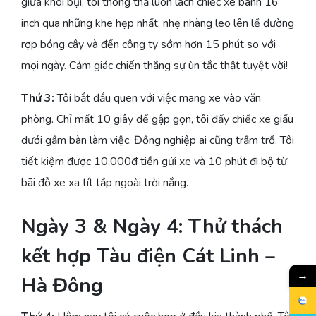
giữa khói bụi, tôi thong thả luồn lách chiếc xe bánh 16
inch qua những khe hẹp nhất, nhẹ nhàng leo lên lề đường
rợp bóng cây và đến công ty sớm hơn 15 phút so với
mọi ngày. Cảm giác chiến thắng sự ùn tắc thật tuyệt vời!
Thứ 3:
Tôi bắt đầu quen với việc mang xe vào văn
phòng. Chỉ mất 10 giây để gập gọn, tôi đẩy chiếc xe giấu
dưới gầm bàn làm việc. Đồng nghiệp ai cũng trầm trồ. Tôi
tiết kiệm được 10.000đ tiền gửi xe và 10 phút đi bộ từ
bãi đỗ xe xa tít tắp ngoài trời nắng.
Ngày 3 & Ngày 4: Thử thách
kết hợp Tàu điện Cát Linh –
→
Hà Đông