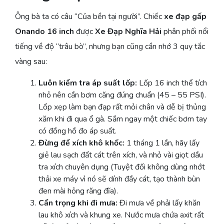
Ông bà ta có câu “Của bền tại người”. Chiếc
xe đạp gấp
Onando 16 inch
được
Xe Đạp Nghĩa Hải
phân phối nổi
tiếng về độ “trâu bò”, nhưng bạn cũng cần nhớ 3 quy tắc
vàng sau:
Luôn kiểm tra áp suất lốp:
Lốp 16 inch thể tích
nhỏ nên cần bơm căng đúng chuẩn (45 – 55 PSI).
Lốp xẹp làm bạn đạp rất mỏi chân và dễ bị thủng
xăm khi đi qua ổ gà. Sắm ngay một chiếc bơm tay
có đồng hồ đo áp suất.
Đừng để xích khô khốc:
1 tháng 1 lần, hãy lấy
giẻ lau sạch đất cát trên xích, và nhỏ vài giọt dầu
tra xích chuyên dụng (Tuyệt đối không dùng nhớt
thải xe máy vì nó sẽ dính đầy cát, tạo thành bùn
đen mài hỏng răng đĩa).
Cẩn trọng khi đi mưa:
Đi mưa về phải lấy khăn
lau khô xích và khung xe. Nước mưa chứa axit rất