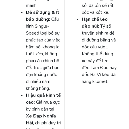
manh.
sỏi đá lớn sẽ rất
Dễ sử dụng & Ít
xóc và xót xe.
bảo dưỡng:
Cấu
Hạn chế leo
hình Single-
đèo núi:
Tỷ số
Speed loại bỏ sự
truyền sinh ra để
phức tạp của việc
đi đường bằng và
bấm số, không lo
dốc cầu vượt.
tuột xích, không
Không thể dùng
phải căn chỉnh bộ
xe này để leo
đề. Trục giữa bạc
đèo Tam Đảo hay
đạn kháng nước
dốc Ba Vì kéo dài
đi nhiều năm
hàng kilomet.
không hỏng.
Hiệu quả kinh tế
cao:
Giá mua cực
kỳ bình dân tại
Xe Đạp Nghĩa
Hải
, chi phí duy trì