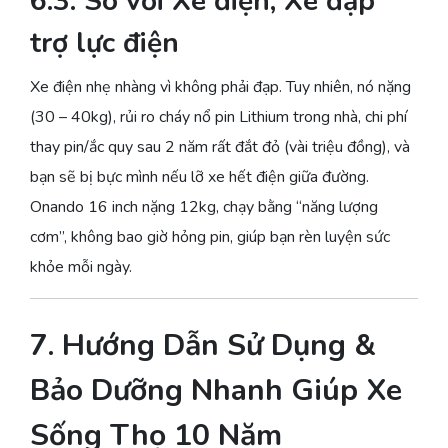
6.3. So với Xe điện, Xe đạp
trợ lực điện
Xe điện nhẹ nhàng vì không phải đạp. Tuy nhiên, nó nặng
(30 – 40kg), rủi ro cháy nổ pin Lithium trong nhà, chi phí
thay pin/ắc quy sau 2 năm rất đắt đỏ (vài triệu đồng), và
bạn sẽ bị bực mình nếu lỡ xe hết điện giữa đường.
Onando 16 inch nặng 12kg, chạy bằng “năng lượng
cơm”, không bao giờ hỏng pin, giúp bạn rèn luyện sức
khỏe mỗi ngày.
7. Hướng Dẫn Sử Dụng &
Bảo Dưỡng Nhanh Giúp Xe
Sống Thọ 10 Năm