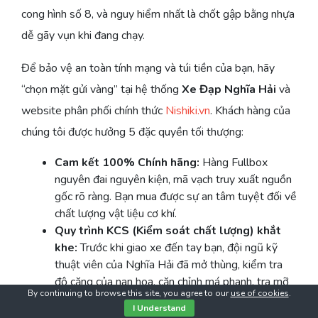
cong hình số 8, và nguy hiểm nhất là chốt gập bằng nhựa
dễ gãy vụn khi đang chạy.
Để bảo vệ an toàn tính mạng và túi tiền của bạn, hãy
“chọn mặt gửi vàng” tại hệ thống
Xe Đạp Nghĩa Hải
và
website phân phối chính thức
Nishiki.vn
. Khách hàng của
chúng tôi được hưởng 5 đặc quyền tối thượng:
Cam kết 100% Chính hãng:
Hàng Fullbox
nguyên đai nguyên kiện, mã vạch truy xuất nguồn
gốc rõ ràng. Bạn mua được sự an tâm tuyệt đối về
chất lượng vật liệu cơ khí.
Quy trình KCS (Kiểm soát chất lượng) khắt
khe:
Trước khi giao xe đến tay bạn, đội ngũ kỹ
thuật viên của Nghĩa Hải đã mở thùng, kiểm tra
độ căng của nan hoa, căn chỉnh má phanh, tra mỡ
By continuing to browse this site, you agree to our
use of cookies
.
trục xích, bơm đúng áp suất lốp. Bạn nhận xe là đi
I Understand
ngay, mượt mà như lụa.