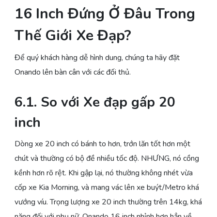
16 Inch Đứng Ở Đâu Trong
Thế Giới Xe Đạp?
Để quý khách hàng dễ hình dung, chúng ta hãy đặt
Onando lên bàn cân với các đối thủ.
6.1. So với Xe đạp gấp 20
inch
Dòng xe 20 inch có bánh to hơn, trớn lăn tốt hơn một
chút và thường có bộ đề nhiều tốc độ. NHƯNG, nó cồng
kềnh hơn rõ rệt. Khi gập lại, nó thường không nhét vừa
cốp xe Kia Morning, và mang vác lên xe buýt/Metro khá
vướng víu. Trọng lượng xe 20 inch thường trên 14kg, khá
nặng đối với phụ nữ. Onando 16 inch nhỉnh hơn hẳn về