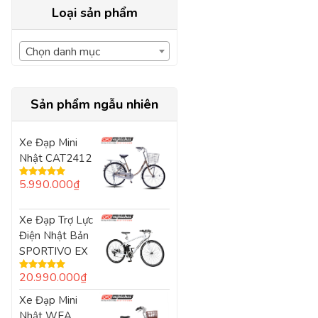
Loại sản phẩm
Chọn danh mục
Sản phẩm ngẫu nhiên
Xe Đạp Mini
Nhật CAT2412
5.990.000
₫
Được xếp
hạng
5.00
5
sao
Xe Đạp Trợ Lực
Điện Nhật Bản
SPORTIVO EX
20.990.000
₫
Được xếp
hạng
5.00
5
Xe Đạp Mini
sao
Nhật WEA