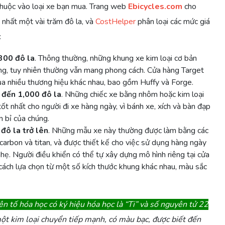
 thuộc vào loại xe bạn mua. Trang web
Ebicycles.com
cho
 nhất một vài trăm đô la, và
CostHelper
phân loại các mức giá
:
300 đô la
. Thông thường, những khung xe kim loại cơ bản
năng, tuy nhiên thường vẫn mang phong cách. Cửa hàng Target
a nhiều thương hiệu khác nhau, bao gồm Huffy và Forge.
 đến 1,000 đô la
. Những chiếc xe bằng nhôm hoặc kim loại
tốt nhất cho người đi xe hàng ngày, vì bánh xe, xích và bàn đạp
n bỉ của chúng.
đô la trở lên
. Những mẫu xe này thường được làm bằng các
carbon và titan, và được thiết kế cho việc sử dụng hàng ngày
nhẹ. Người điều khiển có thể tự xây dựng mô hình riêng tại cửa
cách lựa chọn từ một số kích thước khung khác nhau, màu sắc
n tố hóa học có ký hiệu hóa học là “Ti” và số nguyên tử 22
ột kim loại chuyển tiếp mạnh, có màu bạc, được biết đến