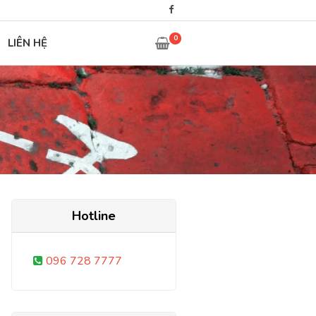
0
LIÊN HỆ
Hotline
096 728 7777