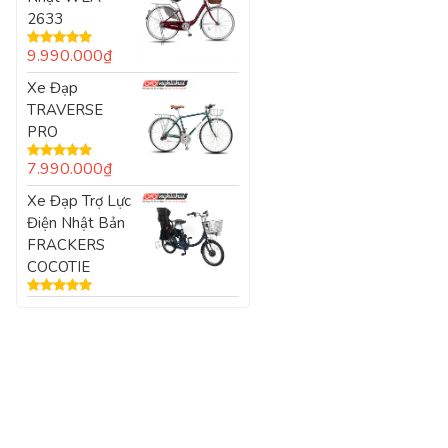
2633
9.990.000
₫
Được xếp
hạng
5.00
5
Xe Đạp
sao
TRAVERSE
PRO
7.990.000
₫
Được xếp
hạng
5.00
5
Xe Đạp Trợ Lực
sao
Điện Nhật Bản
FRACKERS
COCOTIE
Được xếp
hạng
5.00
5
sao