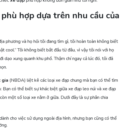
 chiếc
xe đạp
phù hợp không đơn giản như tôi nghĩ.
 phù hợp dựa trên nhu cầu của
ịa phương và họ hỏi tôi đang tìm gì, tôi hoàn toàn không biết
t cool.” Tôi không biết bắt đầu từ đâu, vì vậy tôi nói với họ
 đi dạo xung quanh khu phố. Thậm chí ngay cả lúc đó, tôi đã
họn.
 gia
(NBDA) liệt kê các loại xe đạp chung mà bạn có thể tìm
y. Bạn có thể biết sự khác biệt giữa xe đạp leo núi và xe đạp
 còn một số loại xe nằm ở giữa. Dưới đây là sự phân chia
 dành cho việc sử dụng ngoài địa hình, nhưng bạn cũng có thể
ờng.