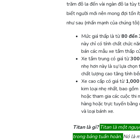
trăm đô la đến vài ngàn đô la tùy
biết người mới nên mong đợi tốn ít
như sau (nhấn mạnh của chúng tôi)
Mức giá thấp là từ
80 đến 
này chỉ có tính chất chức 
bán các mẫu xe tầm thấp củ
Xe tầm trung có giá từ
300
nhẹ hơn này là sự lựa chọn 
chất lượng cao tăng tính bề
Xe cao cấp có giá từ
1,000 
kim loại nhẹ nhất, bao gồm 
hoặc tham gia các cuộc thi 
hàng hoặc trực tuyến bằng 
và loại bánh xe.
Titan là gì?
Titan là một nguyê
trong bảng tuần hoàn.
Nó là m