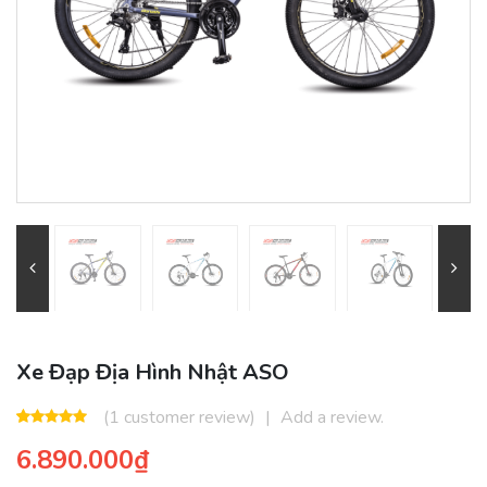
Xe Đạp Địa Hình Nhật ASO
(
1
customer review)
|
Add a review.
5.00
1
trên 5
6.890.000
₫
dựa trên
đánh giá