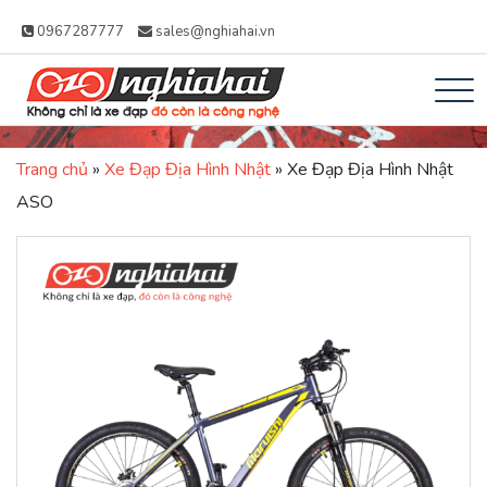
0967287777
sales@nghiahai.vn
Xe đạp Nhật Nghĩa
Không chỉ là xe đạp, đó còn là công
Hải – Xe Đạp Trợ
Trang chủ
»
Xe Đạp Địa Hình Nhật
»
Xe Đạp Địa Hình Nhật
nghệ
Lực Nhật Bản
ASO