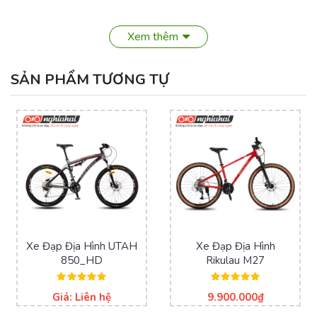
Xem thêm
SẢN PHẨM TƯƠNG TỰ
Xe Đạp Địa Hình UTAH
Xe Đạp Địa Hình
850_HD
Rikulau M27
Chi tiết về xe đạp địa hình Nhật ASO
Được xếp
Được xếp
Giá: Liên hệ
9.900.000
₫
hạng
hạng
5.00
5.00
5 sao
5 sao