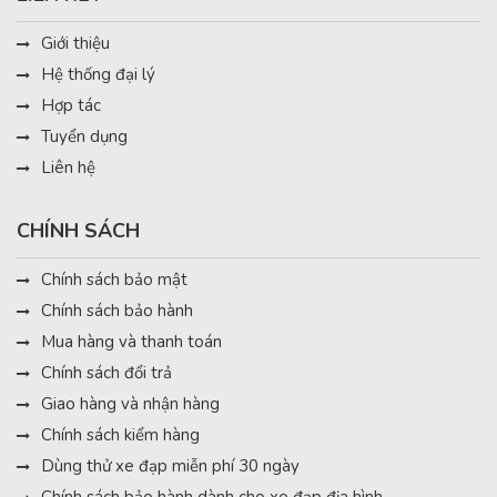
Giới thiệu
Hệ thống đại lý
Hợp tác
Tuyển dụng
Liên hệ
CHÍNH SÁCH
Chính sách bảo mật
Khung xe được làm bằng hợp kim nhôm ALU6061
Chính sách bảo hành
Mua hàng và thanh toán
Khung xe đạp địa hình
ASO
cũng được
sơn tĩnh điện
và
phủ
Chính sách đổi trả
men chống xước
, tạo ra một bề mặt bóng mịn và đẹp mắt,
Giao hàng và nhận hàng
đồng thời giúp bảo vệ khung xe khỏi các tác động bên ngoài.
Chính sách kiểm hàng
Với khả năng chịu tải trọng lớn và thiết kế tinh tế, khung xe
Dùng thử xe đạp miễn phí 30 ngày
đạp địa hình
ASO
sẽ mang đến cho người sử dụng sự ổn
Chính sách bảo hành dành cho xe đạp địa hình