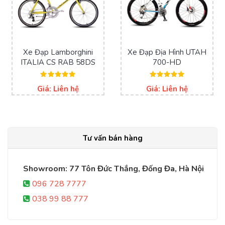
Xe Đạp Lamborghini
Xe Đạp Địa Hình UTAH
ITALIA CS RAB 58DS
700-HD
Được xếp
Được xếp
Giá: Liên hệ
Giá: Liên hệ
hạng
hạng
5.00
5.00
5 sao
5 sao
Tư vấn bán hàng
Thông số kỹ thuật xe đạp địa hình ASO
Showroom: 77 Tôn Đức Thắng, Đống Đa, Hà Nội
096 728 7777
Hệ thống phanh
Shimano MT200
đĩa
180mm (trước)
và
038 99 88 777
160mm (sau)
cùng với tay phanh
Shimano MT200
giúp
giảm tốc độ nhanh chóng và đảm bảo an toàn tối đa cho