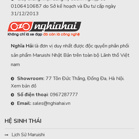
0106410687 do Sở kế hoạch và Đu tư cấp ngày
biển trong vòng 48h (tương đương với 2 năm hoạt động
31/12/2013
trong môi trường tại Việt Nam), chiếc xe vẫn không hề có dấu
hiệu bị rỉ sét, phai màu. Có thể nói, đây là một điều mà không
phải hãng xe nào cũng làm được.
Nghĩa Hải
là đơn vị duy nhất được độc quyền phân phối
Thiết kế khung xe
sản phẩm Maruishi Nhật Bản trên toàn bộ Lãnh thổ Việt
nam
Khung xe đạp địa hình
ASO
được làm bằng
hợp kim nhôm
Showroom:
77 Tôn Đức Thắng, Đống Đa, Hà Nội.
ALU6061
. Khung xe được thiết kế với dây đi âm sườn, đây là
Xem bản đồ
tính năng chỉ xuất hiện trên những chiếc xe đạp địa hình cao
Số điện thoại
:
0967287777
cấp, giúp tăng tính thẩm mỹ của xe.
Email:
sales@nghiahai.vn
Hợp kim nhôm ALU6061 là gì?
Hợp kim nhôm
HỆ SINH THÁI
ALU6061 là một loại vật liệu được làm từ nhôm, silic
và các hợp chất khác, có đặc tính nhẹ, chắc chắn, độ bền
Lịch Sử Maruishi