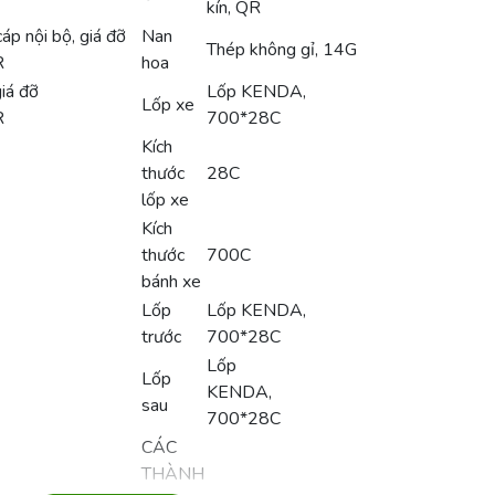
kín, QR
áp nội bộ, giá đỡ
Nan
Thép không gỉ, 14G
R
hoa
iá đỡ
Lốp KENDA,
Lốp xe
R
700*28C
Kích
thước
28C
lốp xe
Kích
thước
700C
bánh xe
Lốp
Lốp KENDA,
trước
700*28C
Lốp
Lốp
KENDA,
sau
700*28C
CÁC
THÀNH