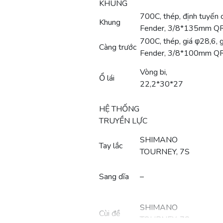
KHUNG
700C, thép, định tuyến c
Khung
Fender, 3/8*135mm Q
700C, thép, giá φ28,6, g
Càng trước
Fender, 3/8*100mm Q
Vòng bi,
Ổ lái
22,2*30*27
HỆ THỐNG
TRUYỀN LỰC
SHIMANO
Tay lắc
TOURNEY, 7S
Sang dĩa
–
SHIMANO
Cùi đề
TOURNEY, 7S