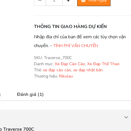
Mua ngay
Đạp
Thể
Thao
TRAVERSE
THÔNG TIN GIAO HÀNG DỰ KIẾN
700C
Nhập địa chỉ của bạn để xem các tùy chọn vận
quantity
chuyển. -
TÍNH PHÍ VẬN CHUYỂN
SKU:
Traverse_700C
Danh mục:
Xe Đạp Cào Cào
,
Xe Đạp Thể Thao
Thẻ:
xe đạp cào cào
,
xe đạp nhật bản
Thương hiệu:
Rikulau
g
Đánh giá (1)
ao Traverse 700C