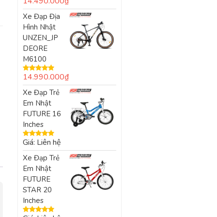
14.490.000
₫
sao
Xe Đạp Địa
Hình Nhật
UNZEN_JP
DEORE
M6100
14.990.000
₫
Được xếp
hạng
5.00
5
Xe Đạp Trẻ
sao
Em Nhật
FUTURE 16
Inches
Giá: Liên hệ
Được xếp
hạng
5.00
5
Xe Đạp Trẻ
sao
Em Nhật
FUTURE
STAR 20
Inches