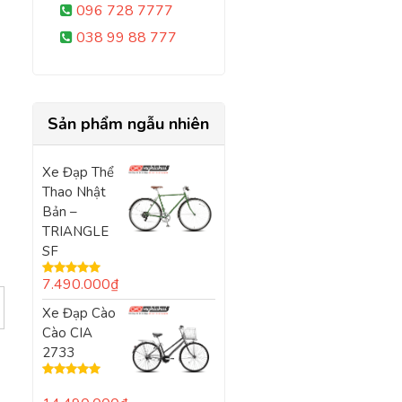
096 728 7777
038 99 88 777
Sản phẩm ngẫu nhiên
Xe Đạp Thể
Thao Nhật
Bản –
TRIANGLE
SF
7.490.000
₫
Được xếp
hạng
5.00
5
Xe Đạp Cào
sao
Cào CIA
2733
Được xếp
hạng
5.00
5