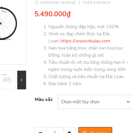
5.00
1
(
1
customer review)
trên 5
|
Add a review.
dựa trên
đánh giá
5.490.000
₫
Nguyên thùng đập hộp, mới 100%
Web xe đạp chính thức tại Đài
Loan:
https://www.rikulau.com
Nan hoa bằng Inox, chân nan hoa bọc
Đồng, toàn bộ chống gỉ sét
Tiêu chuẩn ốc vít, bu lông chống han rỉ –
ngâm trong nước biển trong vòng 48h
Chất lượng và tiêu chuẩn tại Đài Loan
Bảo hành 2 năm
Màu sắc
Xe