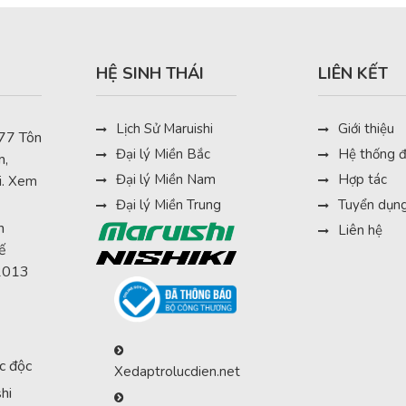
HỆ SINH THÁI
LIÊN KẾT
Lịch Sử Maruishi
Giới thiệu
 77 Tôn
Đại lý Miền Bắc
Hệ thống đ
m,
Đại lý Miền Nam
Hợp tác
i.
Xem
Đại lý Miền Trung
Tuyển dụn
h
Liên hệ
ế
/2013
c độc
Xedaptrolucdien.net
hi