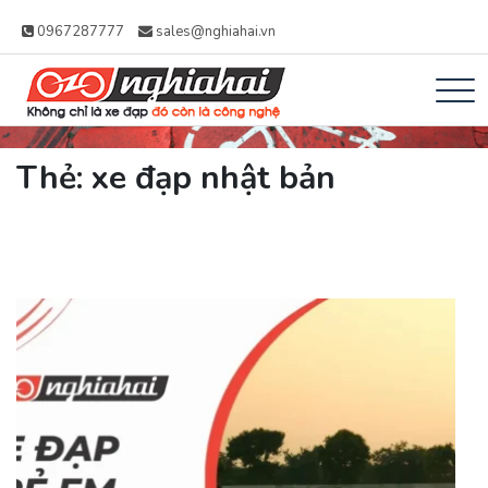
0967287777
sales@nghiahai.vn
Xe đạp Nhật Nghĩa
Không chỉ là xe đạp, đó còn là công
Thẻ:
xe đạp nhật bản
Hải – Xe Đạp Trợ
nghệ
Lực Nhật Bản