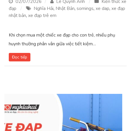
02/07/2026
Lê Quỳnh Anh
Kiến thức xe
đạp
Nghĩa Hải
,
Nhật Bản
,
somings
,
xe dap
,
xe đạp
nhật bản
,
xe đạp trê em
Khi chọn mua một chiếc xe đạp cho con trẻ, nhiều phụ
huynh thường phân vân giữa việc tiết kiệm…
Đọc tiếp