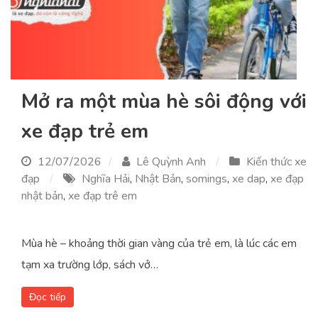
Mở ra một mùa hè sôi động với
xe đạp trẻ em
12/07/2026
Lê Quỳnh Anh
Kiến thức xe
đạp
Nghĩa Hải
,
Nhật Bản
,
somings
,
xe dap
,
xe đạp
nhật bản
,
xe đạp trê em
Mùa hè – khoảng thời gian vàng của trẻ em, là lúc các em
tạm xa trường lớp, sách vở…
Đọc tiếp