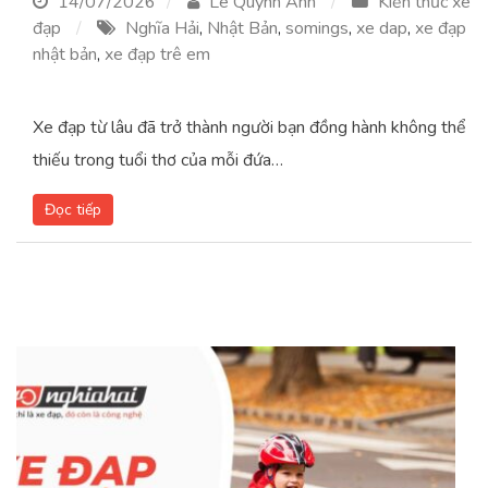
14/07/2026
Lê Quỳnh Anh
Kiến thức xe
đạp
Nghĩa Hải
,
Nhật Bản
,
somings
,
xe dap
,
xe đạp
nhật bản
,
xe đạp trê em
Xe đạp từ lâu đã trở thành người bạn đồng hành không thể
thiếu trong tuổi thơ của mỗi đứa…
Đọc tiếp