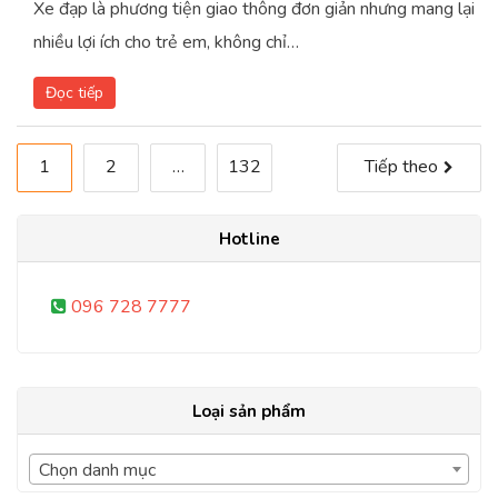
Xe đạp là phương tiện giao thông đơn giản nhưng mang lại
nhiều lợi ích cho trẻ em, không chỉ…
Đọc tiếp
Phân
1
2
…
132
Tiếp theo
trang
Hotline
bài
viết
096 728 7777
Loại sản phẩm
Chọn danh mục