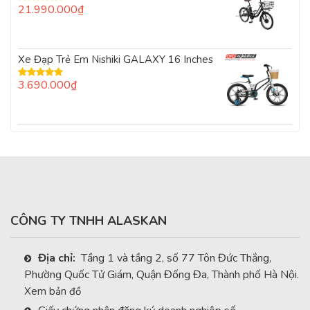
21.990.000
₫
Được xếp
hạng
5.00
5
sao
Xe Đạp Trẻ Em Nishiki GALAXY 16 Inches
3.690.000
₫
Được xếp
hạng
5.00
5
sao
CÔNG TY TNHH ALASKAN
Địa chỉ:
Tầng 1 và tầng 2, số 77 Tôn Đức Thắng,
Phường Quốc Tử Giám, Quận Đống Đa, Thành phố Hà Nội.
Xem bản đồ