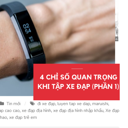
Tin mới
đi xe đạp
,
luyen tap xe dap
,
maruishi
,
ap cao cao
,
xe đạp địa hình
,
xe đạp địa hình nhập khẩu
,
Xe đạp
thao
,
xe đạp trê em