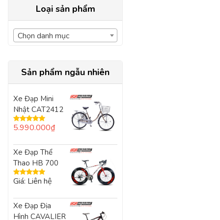
Loại sản phẩm
Chọn danh mục
Sản phẩm ngẫu nhiên
Xe Đạp Mini
Nhật CAT2412
5.990.000
₫
Được xếp
hạng
5.00
5
sao
Xe Đạp Thể
Thao HB 700
Giá: Liên hệ
Được xếp
hạng
5.00
5
sao
Xe Đạp Địa
Hình CAVALIER