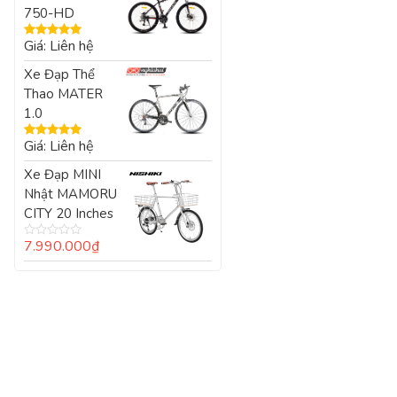
750-HD
Giá: Liên hệ
Được xếp
hạng
5.00
5
Xe Đạp Thể
sao
Thao MATER
1.0
Giá: Liên hệ
Được xếp
hạng
5.00
5
Xe Đạp MINI
sao
Nhật MAMORU
CITY 20 Inches
7.990.000
₫
Được
xếp
hạng
0
5
sao