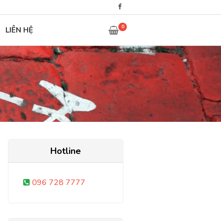
0
LIÊN HỆ
Hotline
096 728 7777