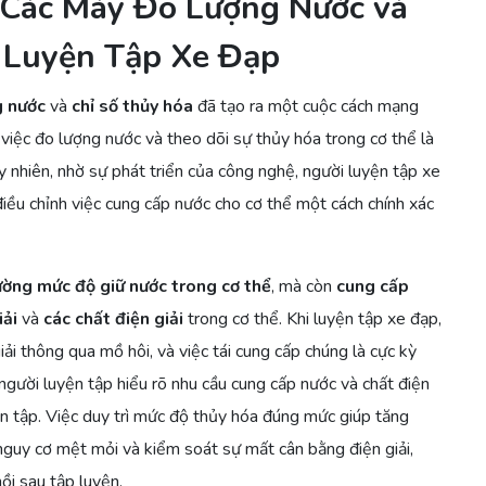
Các Máy Đo Lượng Nước và
 Luyện Tập Xe Đạp
g nước
và
chỉ số thủy hóa
đã tạo ra một cuộc cách mạng
 việc đo lượng nước và theo dõi sự thủy hóa trong cơ thể là
 nhiên, nhờ sự phát triển của công nghệ, người luyện tập xe
iều chỉnh việc cung cấp nước cho cơ thể một cách chính xác
ường mức độ giữ nước trong cơ thể
, mà còn
cung cấp
iải
và
các chất điện giải
trong cơ thể. Khi luyện tập xe đạp,
ải thông qua mồ hôi, và việc tái cung cấp chúng là cực kỳ
người luyện tập hiểu rõ nhu cầu cung cấp nước và chất điện
yện tập. Việc duy trì mức độ thủy hóa đúng mức giúp tăng
nguy cơ mệt mỏi và kiểm soát sự mất cân bằng điện giải,
hồi sau tập luyện.