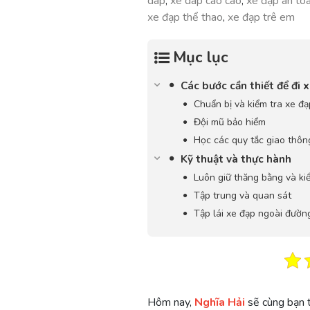
dap
,
xe dap cao cao
,
xe đạp an to
xe đạp thể thao
,
xe đạp trê em
Mục lục
Các bước cần thiết để đi 
Chuẩn bị và kiểm tra xe đạ
Đội mũ bảo hiểm
Học các quy tắc giao thôn
Kỹ thuật và thực hành
Luôn giữ thăng bằng và ki
Tập trung và quan sát
Tập lái xe đạp ngoài đườn
Hôm nay,
Nghĩa Hải
sẽ cùng bạn t