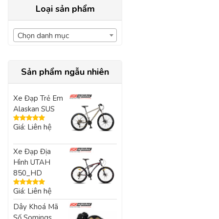
Loại sản phẩm
Chọn danh mục
Sản phẩm ngẫu nhiên
Xe Đạp Trẻ Em
Alaskan SUS
Giá: Liên hệ
Được xếp
hạng
5.00
5
sao
Xe Đạp Địa
Hình UTAH
850_HD
Giá: Liên hệ
Được xếp
hạng
5.00
5
Dây Khoá Mã
sao
Số Somings