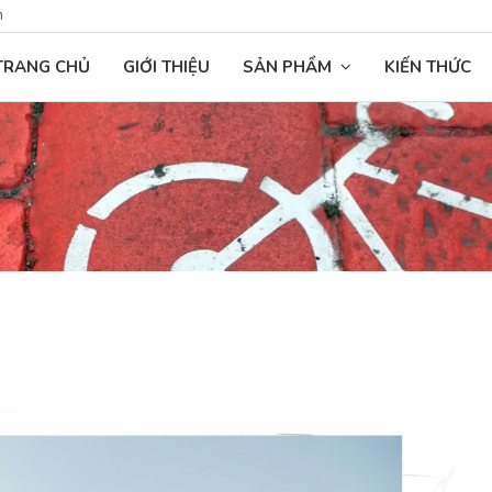
n
TRANG CHỦ
GIỚI THIỆU
SẢN PHẨM
KIẾN THỨC