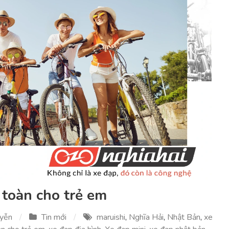
 toàn cho trẻ em
uyễn
Tin mới
maruishi
,
Nghĩa Hải
,
Nhật Bản
,
xe