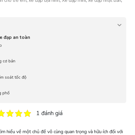
àn cho trẻ em
,
xe đạp địa hình
,
Xe đạp mini
,
xe đạp nhật bản
,
xe đạp an toàn
p
g cơ bản
ểm soát tốc độ
g phố
1 đánh giá
ìm hiểu về một chủ đề vô cùng quan trọng và hữu ích đối với