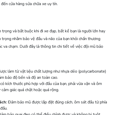
đến cửa hàng sửa chữa xe uy tín.
trọng và bắt buộc khi đi xe đạp, bất kể bạn là người lớn hay
an trọng nhằm bảo vệ đầu và não của bạn khỏi chấn thương
c va chạm. Dưới đây là thông tin chi tiết về việc đội mũ bảo
ợc làm từ vật liệu chất lượng như nhựa dẻo (polycarbonate)
m bảo độ bền và độ an toàn cao.
ó kích thước phù hợp với đầu của bạn, phải vừa vặn và ôm
 cảm giác quá chật hoặc quá rộng.
ách:
Đảm bảo mũ được lắp đặt đúng cách, ôm sát đầu từ phía
 đầu.
ảm bảo quai đeo có thể điều chỉnh được và không bị tuột