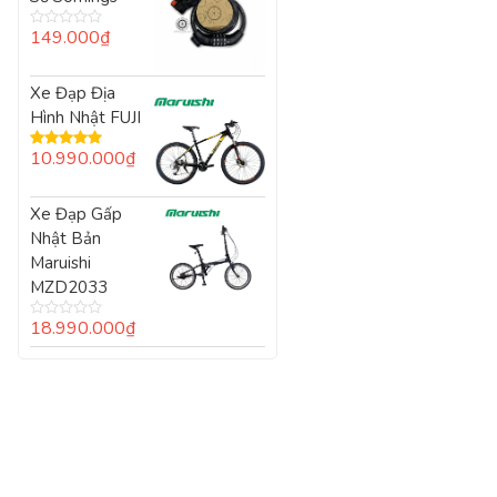
149.000
₫
Được
xếp
hạng
0
Xe Đạp Địa
5
Hình Nhật FUJI
sao
10.990.000
₫
Được xếp
hạng
5.00
5
sao
Xe Đạp Gấp
Nhật Bản
Maruishi
MZD2033
18.990.000
₫
Được
xếp
hạng
0
5
sao