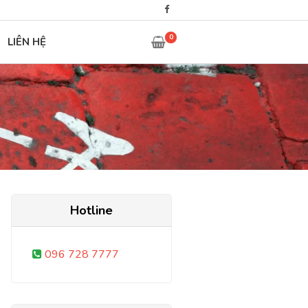
0
LIÊN HỆ
Hotline
096 728 7777