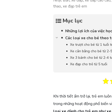
Nhật Bản
,
xe dap
,
xe dap cao cao
thao
,
xe đạp trê em
Mục lục
Những lợi ích của việc học
Các loại xe cho bé theo t
Xe trượt cho bé từ 1 tuổi t
Xe cân bằng cho bé từ 2-5
Xe 3 bánh cho bé từ 2-4 t
Xe đạp cho trẻ từ 5 tuổi
Khi thời tiết ấm trở lại, trẻ em lu
trong những hoạt động phổ biến và 
loại xe dành cho trẻ em như xe 