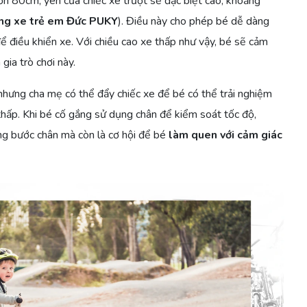
ơn 80cm, yên của chiếc xe trượt sẽ đặc biệt cao, khoảng
ãng xe trẻ em Đức PUKY
). Điều này cho phép bé dễ dàng
ể điều khiển xe. Với chiều cao xe thấp như vậy, bé sẽ cảm
gia trò chơi này.
 nhưng cha mẹ có thể đẩy chiếc xe để bé có thể trải nghiệm
 thấp. Khi bé cố gắng sử dụng chân để kiểm soát tốc độ,
ăng bước chân mà còn là cơ hội để bé
làm quen với cảm giác