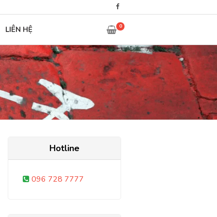
0
LIÊN HỆ
Hotline
096 728 7777