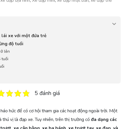
,
xe đạp địa hình
,
Xe đạp mini
,
xe đạp nhật bản
,
xe đạp thể
 lái xe với một đứa trẻ
ừng độ tuổi
rở lên
 tuổi
uổi
5 đánh giá
ôn háo hức để có cơ hội tham gia các hoạt động ngoài trời. Một
thú vị là đạp xe. Tuy nhiên, trên thị trường có
đa dạng các
trượt, xe cân bằng, xe ba bánh, xe trượt tay, xe đạp, và