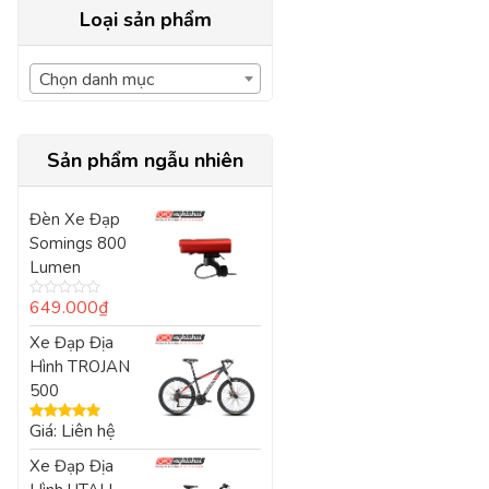
Loại sản phẩm
Chọn danh mục
Sản phẩm ngẫu nhiên
Đèn Xe Đạp
Somings 800
Lumen
649.000
₫
Được
xếp
Xe Đạp Địa
hạng
0
Hình TROJAN
5
sao
500
Giá: Liên hệ
Được xếp
hạng
5.00
5
Xe Đạp Địa
sao