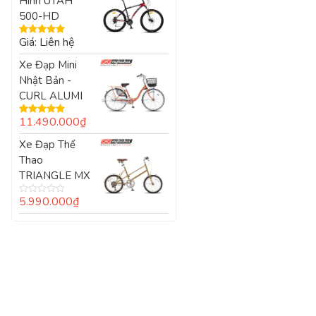
Hình UTAH
500-HD
Giá: Liên hệ
Được xếp
hạng
5.00
5
Xe Đạp Mini
sao
Nhật Bản -
CURL ALUMI
11.490.000
₫
Được xếp
hạng
5.00
5
Xe Đạp Thể
sao
Thao
TRIANGLE MX
5.990.000
₫
Được
xếp
hạng
0
5
sao