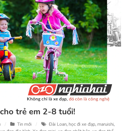
cho trẻ em 2-8 tuổi!
u
Tin mới
Đài Loan
,
học đi xe đạp
,
maruishi
,