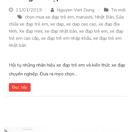
11/01/2019
Nguyen Viet Dung
Tin mới
chọn mua xe đạp trẻ em
,
maruishi
,
Nhật Bản
,
Sửa
chữa xe đạp trẻ em
,
xe dap
,
xe dap cao cao
,
xe đạp địa
hình
,
Xe đạp mini
,
xe đạp nhật bản
,
xe đạp trê em
,
xe đạp
trẻ em cao cấp
,
xe đạp trê em nhập khẩu
,
xe đạp trẻ em
nhật bản
Hội tụ những nhãn hiệu xe đạp trẻ em và kiến thức xe đạp
chuyên nghiệp. Đưa ra mẹo chọn…
Đọc tiếp