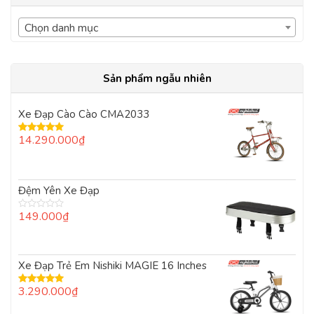
Chọn danh mục
Sản phẩm ngẫu nhiên
Xe Đạp Cào Cào CMA2033
14.290.000
₫
Được xếp
hạng
5.00
5
sao
Đệm Yên Xe Đạp
149.000
₫
Được
xếp
hạng
0
5
Xe Đạp Trẻ Em Nishiki MAGIE 16 Inches
sao
3.290.000
₫
Được xếp
hạng
5.00
5
sao