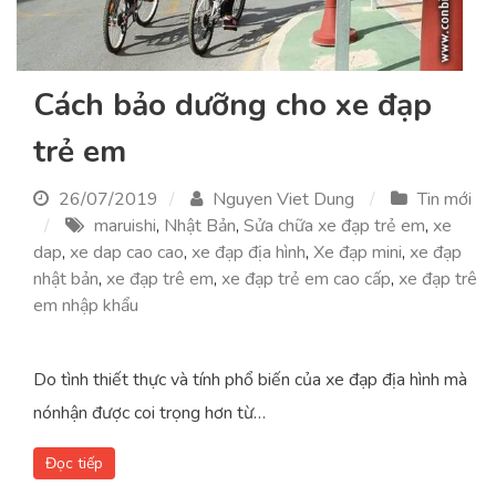
Cách bảo dưỡng cho xe đạp
trẻ em
26/07/2019
Nguyen Viet Dung
Tin mới
maruishi
,
Nhật Bản
,
Sửa chữa xe đạp trẻ em
,
xe
dap
,
xe dap cao cao
,
xe đạp địa hình
,
Xe đạp mini
,
xe đạp
nhật bản
,
xe đạp trê em
,
xe đạp trẻ em cao cấp
,
xe đạp trê
em nhập khẩu
Do tình thiết thực và tính phổ biến của xe đạp địa hình mà
nónhận được coi trọng hơn từ…
Đọc tiếp