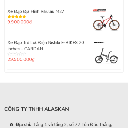
Xe Đạp Địa Hình Rikulau M27
9.900.000
₫
Được xếp
hạng
5.00
5
sao
Xe Đạp Trợ Lực Điện Nishiki E-BIKES 20
Inches – CARDAN
29.900.000
₫
Được
xếp
hạng
0
5
sao
CÔNG TY TNHH ALASKAN
Địa chỉ:
Tầng 1 và tầng 2, số 77 Tôn Đức Thắng,