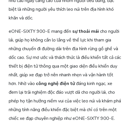
nhu cầu ngày càng cao của nhóm người tiêu dùng, đặc
biệt là những người yêu thích leo núi trên địa hình khó
khăn và dốc.
eONE-SIXTY 900-E mang đến
sự thoải mái
cho người
lái, giúp họ không cần lo lắng về thể lực khi tham gia
những chuyến đi đường dài trên địa hình rừng gồ ghề và
dốc cao. Sự mơ ước và thách thức là điều khiển tất cả các
thiết bị điện tử thông qua một giao diện điều khiển duy
nhất, giúp xe đạp trở nên nhanh nhẹn và vận hành tốt
hơn. Nhờ vào
công nghệ điện tử
đáng kinh ngạc, xe
đem lại trải nghiệm độc đáo vượt dã cho người lái, cho
phép họ tận hưởng niềm vui của việc leo núi và khám phá
những tính năng điều khiển đặc biệt mà chỉ có trên một
chiếc xe đạp chuyên nghiệp như eONE-SIXTY 900-E.