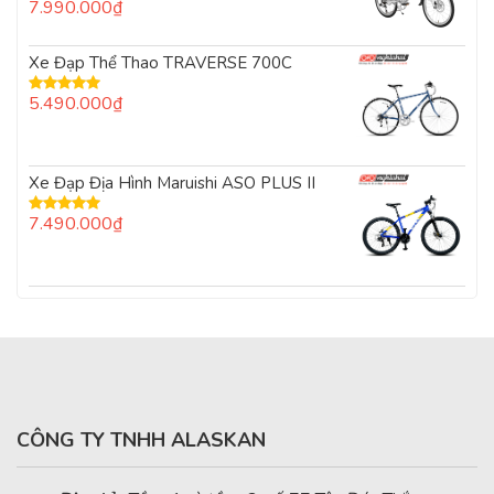
7.990.000
₫
Được
xếp
hạng
0
Xe Đạp Thể Thao TRAVERSE 700C
5
sao
5.490.000
₫
Được xếp
hạng
5.00
5
sao
Xe Đạp Địa Hình Maruishi ASO PLUS II
7.490.000
₫
Được xếp
hạng
5.00
5
sao
CÔNG TY TNHH ALASKAN