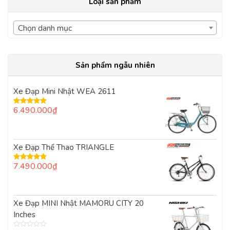
Loại sản phẩm
Chọn danh mục
Sản phẩm ngẫu nhiên
Xe Đạp Mini Nhật WEA 2611
6.490.000
₫
Được xếp
hạng
5.00
5
sao
Xe Đạp Thể Thao TRIANGLE
7.490.000
₫
Được xếp
hạng
5.00
5
sao
Xe Đạp MINI Nhật MAMORU CITY 20
Inches