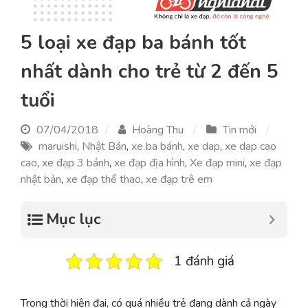
5 loại xe đạp ba bánh tốt
nhất dành cho trẻ từ 2 đến 5
tuổi
07/04/2018
Hoàng Thu
Tin mới
maruishi
,
Nhật Bản
,
xe ba bánh
,
xe dap
,
xe dap cao
cao
,
xe đạp 3 bánh
,
xe đạp địa hình
,
Xe đạp mini
,
xe đạp
nhật bản
,
xe đạp thể thao
,
xe đạp trê em
Mục lục
1 đánh giá
Trong thời hiện đại, có quá nhiều trẻ đang dành cả ngày