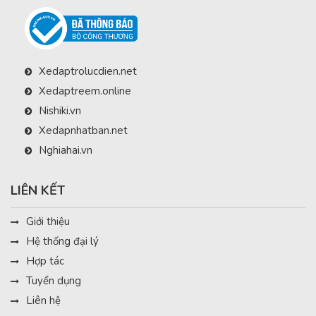
Xedaptrolucdien.net
Xedaptreem.online
Nishiki.vn
Xedapnhatban.net
Nghiahai.vn
LIÊN KẾT
Giới thiệu
Hệ thống đại lý
Hợp tác
Tuyển dụng
Liên hệ