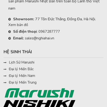
sản phẩm Maruishi Nhật Bản trên toàn bộ Lãnh thổ Việt
nam
Showroom:
77 Tôn Đức Thắng, Đống Đa, Hà Nội.
Xem bản đồ
Số điện thoại
:
0967287777
Email:
sales@nghiahai.vn
HỆ SINH THÁI
Lịch Sử Maruishi
Đại lý Miền Bắc
Đại lý Miền Nam
Đại lý Miền Trung