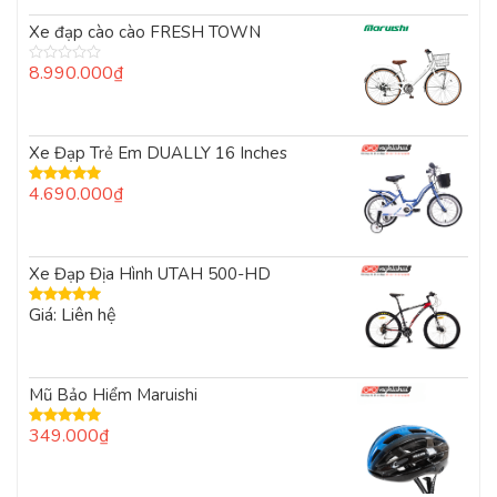
hạng
0
Xe đạp cào cào FRESH TOWN
5
sao
8.990.000
₫
Được
xếp
hạng
0
5
Xe Đạp Trẻ Em DUALLY 16 Inches
sao
4.690.000
₫
Được xếp
hạng
5.00
5
sao
Xe Đạp Địa Hình UTAH 500-HD
Giá: Liên hệ
Được xếp
hạng
5.00
5
sao
Mũ Bảo Hiểm Maruishi
349.000
₫
Được xếp
hạng
5.00
5
sao