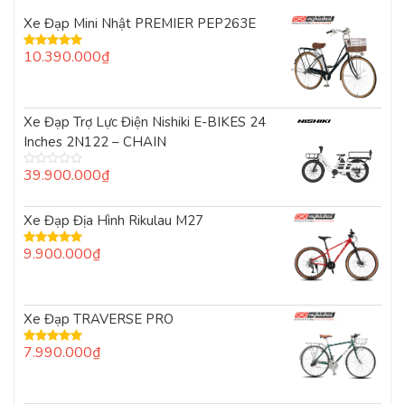
Xe Đạp Mini Nhật PREMIER PEP263E
10.390.000
₫
Được xếp
hạng
5.00
5
sao
Xe Đạp Trợ Lực Điện Nishiki E-BIKES 24
Inches 2N122 – CHAIN
39.900.000
₫
Được
xếp
hạng
0
Xe Đạp Địa Hình Rikulau M27
5
sao
9.900.000
₫
Được xếp
hạng
5.00
5
sao
Xe Đạp TRAVERSE PRO
7.990.000
₫
Được xếp
hạng
5.00
5
sao