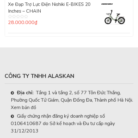
Xe Đạp Trợ Lực Điện Nishiki E-BIKES 20
Inches – CHAIN
28.000.000
₫
Được
xếp
hạng
0
5
sao
CÔNG TY TNHH ALASKAN
Địa chỉ:
Tầng 1 và tầng 2, số 77 Tôn Đức Thắng,
Phường Quốc Tử Giám, Quận Đống Đa, Thành phố Hà Nội.
Xem bản đồ
Giấy chứng nhận đăng ký doanh nghiệp số
0106410687 do Sở kế hoạch và Đu tư cấp ngày
31/12/2013