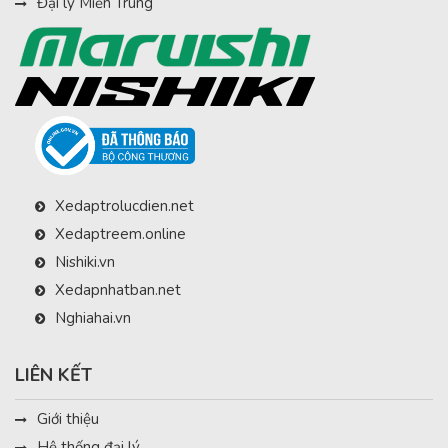
Đại lý Miền Trung
Xedaptrolucdien.net
Xedaptreem.online
Nishiki.vn
Xedapnhatban.net
Nghiahai.vn
LIÊN KẾT
Giới thiệu
Hệ thống đại lý