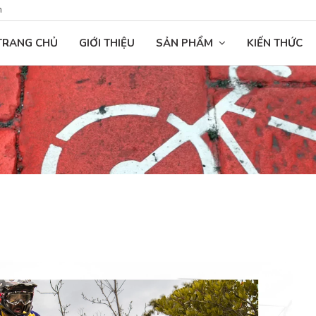
n
TRANG CHỦ
GIỚI THIỆU
SẢN PHẨM
KIẾN THỨC