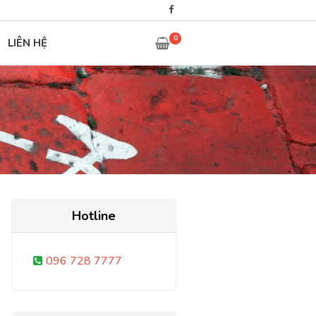
0
LIÊN HỆ
Hotline
096 728 7777