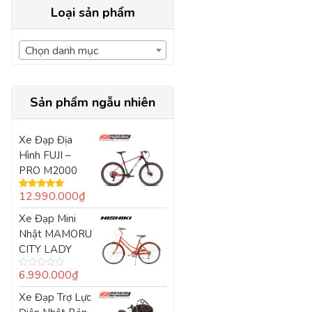
Loại sản phẩm
Chọn danh mục
Sản phẩm ngẫu nhiên
Xe Đạp Địa
Hình FUJI –
PRO M2000
12.990.000
₫
Được xếp
hạng
5.00
5
Xe Đạp Mini
sao
Nhật MAMORU
CITY LADY
6.990.000
₫
Được
xếp
Xe Đạp Trợ Lực
hạng
0