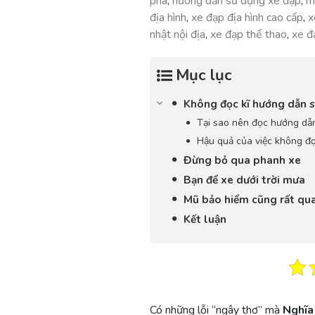
phá
,
hướng dẫn sử dụng xe đạp
,
m
địa hình
,
xe đạp địa hình cao cấp
,
x
nhật nội địa
,
xe đạp thể thao
,
xe đ
Mục lục
Không đọc kĩ hướng dẫn 
Tại sao nên đọc hướng dẫ
Hậu quả của việc không đ
Đừng bỏ qua phanh xe
Bạn để xe dưới trời mưa
Mũ bảo hiểm cũng rất qu
Kết luận
Có những lỗi “ngây thơ” mà
Nghĩa