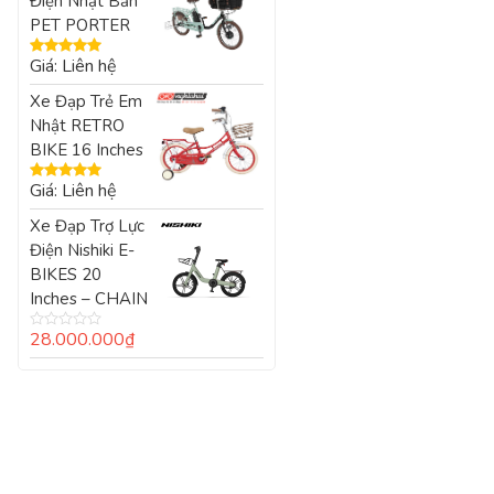
Điện Nhật Bản
5
sao
PET PORTER
Giá: Liên hệ
Được xếp
hạng
5.00
5
Xe Đạp Trẻ Em
sao
Nhật RETRO
BIKE 16 Inches
Giá: Liên hệ
Được xếp
hạng
5.00
5
Xe Đạp Trợ Lực
sao
Điện Nishiki E-
BIKES 20
Inches – CHAIN
28.000.000
₫
Được
xếp
hạng
0
5
sao