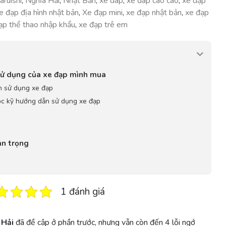
aruishi
,
Nghĩa Hải
,
Nhật Bản
,
xe dap
,
xe dap cao cao
,
xe đạp
e đạp địa hình nhật bản
,
Xe đạp mini
,
xe đạp nhật bản
,
xe đạp
ạp thể thao nhập khẩu
,
xe đạp trê em
sử dụng của xe đạp mình mua
n sử dụng xe đạp
ọc kỹ hướng dẫn sử dụng xe đạp
an trọng
1 đánh giá
 Hải
đã đề cập ở phần trước, nhưng vẫn còn đến 4 lỗi ngớ