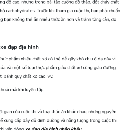
ờng độ cao, nhưng trong bài tập cường độ thấp, đốt cháy chất
ỏ carbohydrates. Trước khi tham gia cuộc thi, bạn phải chuẩn
g bạn không thể ăn nhiều thức ăn hơn và tránh tăng cân, do
xe đạp địa hình
hực phẩm nhiều chất xơ có thể dễ gây khó chịu ở dạ dày vì
hóa và một số loại thực phẩm giàu chất xơ cũng giàu đường,
 bánh quy chất xơ cao, v.v.
oải mái khi luyện tập.
ời gian của cuộc thi và loại thức ăn khác nhau, nhưng nguyên
hể cung cấp đầy đủ dinh dưỡng và năng lượng trong cuộc thi,
khi vận động
xe đạp địa hình nhập khẩu
.