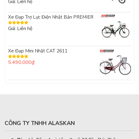
Giá: Liên hệ
Được xếp
hạng
5.00
5
sao
Xe Đạp Trợ Lực Điện Nhật Bản PREMIER
Giá: Liên hệ
Được xếp
hạng
5.00
5
sao
Xe Đạp Mini Nhật CAT 2611
5.490.000
₫
Được xếp
hạng
5.00
5
sao
CÔNG TY TNHH ALASKAN