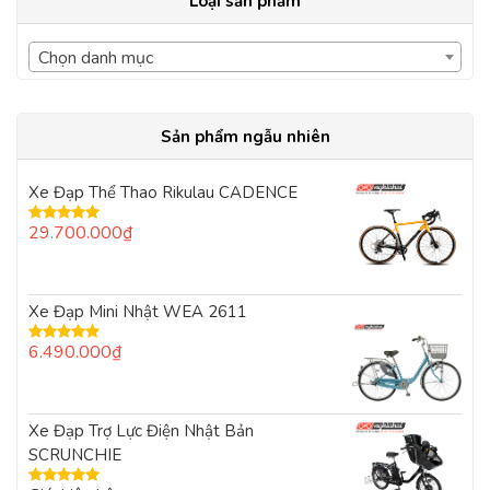
Loại sản phẩm
Chọn danh mục
Sản phẩm ngẫu nhiên
Xe Đạp Thể Thao Rikulau CADENCE
29.700.000
₫
Được xếp
hạng
5.00
5
sao
Xe Đạp Mini Nhật WEA 2611
6.490.000
₫
Được xếp
hạng
5.00
5
sao
Xe Đạp Trợ Lực Điện Nhật Bản
SCRUNCHIE