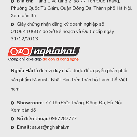
Địa chỉ:
Tầng 1 và tầng 2, số 77 Tôn Đức Thắng,
Phường Quốc Tử Giám, Quận Đống Đa, Thành phố Hà Nội.
Xem bản đồ
Giấy chứng nhận đăng ký doanh nghiệp số
0106410687 do Sở kế hoạch và Đu tư cấp ngày
31/12/2013
Nghĩa Hải
là đơn vị duy nhất được độc quyền phân phối
sản phẩm Maruishi Nhật Bản trên toàn bộ Lãnh thổ Việt
nam
Showroom:
77 Tôn Đức Thắng, Đống Đa, Hà Nội.
Xem bản đồ
Số điện thoại
:
0967287777
Email:
sales@nghiahai.vn