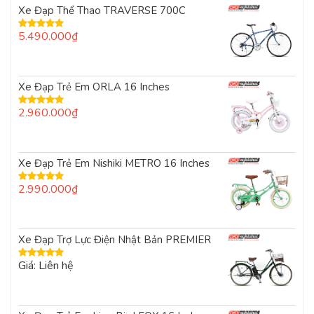
Xe Đạp Thể Thao TRAVERSE 700C
5.490.000
₫
Được xếp
hạng
5.00
5
sao
Xe Đạp Trẻ Em ORLA 16 Inches
2.960.000
₫
Được xếp
hạng
5.00
5
sao
Xe Đạp Trẻ Em Nishiki METRO 16 Inches
2.990.000
₫
Được xếp
hạng
5.00
5
sao
Xe Đạp Trợ Lực Điện Nhật Bản PREMIER
Giá: Liên hệ
Được xếp
hạng
5.00
5
sao