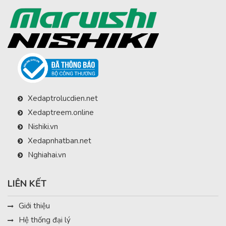
Xedaptrolucdien.net
Xedaptreem.online
Nishiki.vn
Xedapnhatban.net
Nghiahai.vn
LIÊN KẾT
Giới thiệu
Hệ thống đại lý