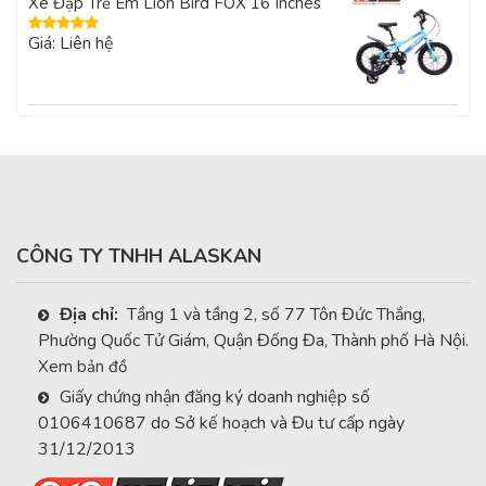
Xe Đạp Trẻ Em Lion Bird FOX 16 Inches
Giá: Liên hệ
Được xếp
hạng
5.00
5
sao
CÔNG TY TNHH ALASKAN
Địa chỉ:
Tầng 1 và tầng 2, số 77 Tôn Đức Thắng,
Phường Quốc Tử Giám, Quận Đống Đa, Thành phố Hà Nội.
Xem bản đồ
Giấy chứng nhận đăng ký doanh nghiệp số
0106410687 do Sở kế hoạch và Đu tư cấp ngày
31/12/2013