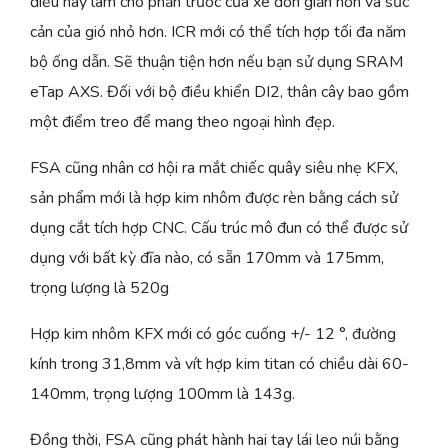
điều này làm cho phần trước của xe đơn giản hơn và sức
cản của gió nhỏ hơn. ICR mới có thể tích hợp tối đa năm
bộ ống dẫn. Sẽ thuận tiện hơn nếu bạn sử dụng SRAM
eTap AXS. Đối với bộ điều khiển DI2, thân cây bao gồm
một điểm treo để mang theo ngoại hình đẹp.
FSA cũng nhân cơ hội ra mắt chiếc quây siêu nhẹ KFX,
sản phẩm mới là hợp kim nhôm được rèn bằng cách sử
dụng cắt tích hợp CNC. Cấu trúc mô đun có thể được sử
dụng với bất kỳ đĩa nào, có sẵn 170mm và 175mm,
trọng lượng là 520g
Hợp kim nhôm KFX mới có góc cuống +/- 12 °, đường
kính trong 31,8mm và vít hợp kim titan có chiều dài 60-
140mm, trọng lượng 100mm là 143g.
Đồng thời, FSA cũng phát hành hai tay lái leo núi bằng