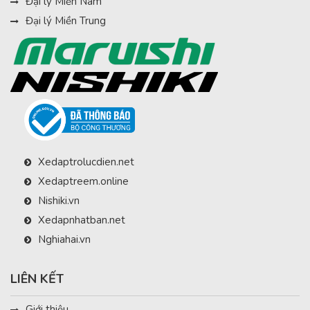
Đại lý Miền Nam
Đại lý Miền Trung
Xedaptrolucdien.net
Xedaptreem.online
Nishiki.vn
Xedapnhatban.net
Nghiahai.vn
LIÊN KẾT
Giới thiệu