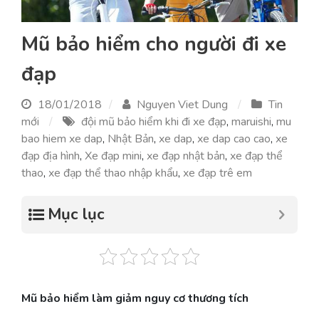
Mũ bảo hiểm cho người đi xe
đạp
18/01/2018
Nguyen Viet Dung
Tin
mới
đội mũ bảo hiểm khi đi xe đạp
,
maruishi
,
mu
bao hiem xe dap
,
Nhật Bản
,
xe dap
,
xe dap cao cao
,
xe
đạp địa hình
,
Xe đạp mini
,
xe đạp nhật bản
,
xe đạp thể
thao
,
xe đạp thể thao nhập khẩu
,
xe đạp trê em
Mục lục
Mũ bảo hiểm làm giảm nguy cơ thương tích