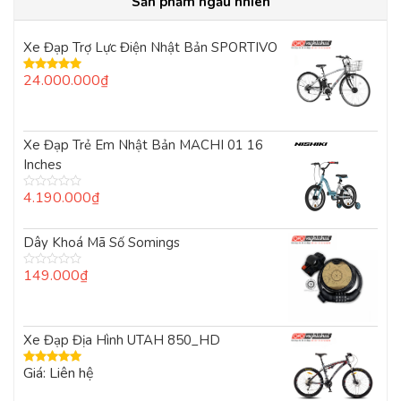
Sản phẩm ngẫu nhiên
Xe Đạp Trợ Lực Điện Nhật Bản SPORTIVO
24.000.000
₫
Được xếp
hạng
5.00
5
sao
Xe Đạp Trẻ Em Nhật Bản MACHI 01 16
Inches
4.190.000
₫
Được
xếp
hạng
0
Dây Khoá Mã Số Somings
5
sao
149.000
₫
Được
xếp
hạng
0
5
Xe Đạp Địa Hình UTAH 850_HD
sao
Giá: Liên hệ
Được xếp
hạng
5.00
5
sao