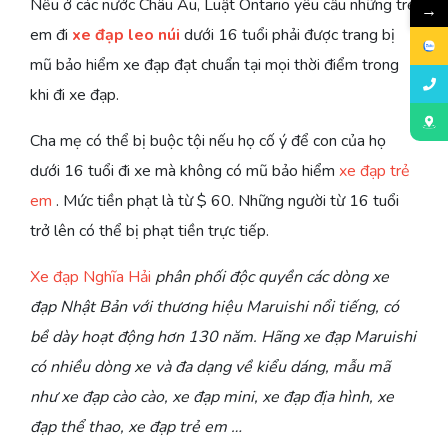
Nếu ở các nước Châu Âu, Luật Ontario yêu cầu những trẻ
→
em đi
xe đạp leo núi
dưới 16 tuổi phải được trang bị
mũ bảo hiểm xe đạp đạt chuẩn tại mọi thời điểm trong
khi đi xe đạp.
Cha mẹ có thể bị buộc tội nếu họ cố ý để con của họ
dưới 16 tuổi đi xe mà không có mũ bảo hiểm
xe đạp trẻ
em
. Mức tiền phạt là từ $ 60. Những người từ 16 tuổi
trở lên có thể bị phạt tiền trực tiếp.
Xe đạp Nghĩa Hải
phân phối độc quyền các dòng xe
đạp Nhật Bản với thương hiệu Maruishi nổi tiếng, có
bề dày hoạt động hơn 130 năm. Hãng xe đạp Maruishi
có nhiều dòng xe và đa dạng về kiểu dáng, mẫu mã
như xe đạp cào cào, xe đạp mini, xe đạp địa hình, xe
đạp thể thao, xe đạp trẻ em …