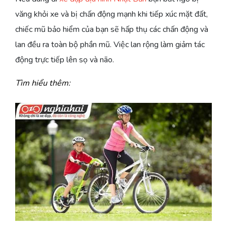
văng khỏi xe và bị chấn động mạnh khi tiếp xúc mặt đất,
chiếc mũ bảo hiểm của bạn sẽ hấp thụ các chấn động và
lan đều ra toàn bộ phần mũ. Việc lan rộng làm giảm tác
động trực tiếp lên sọ và não.
Tìm hiểu thêm:
LỢI
HIỂU
CHỌN
ĐI
ÍCH
VỀ
MỘT
XE
CỦA
BÁNH
CHIẾC
ĐẠP
VIỆC
XE
XE
VỚI
ĐẠP
ĐẠP
ĐẠP
TRẺ
XE
PHÙ
NHỎ
HỢP