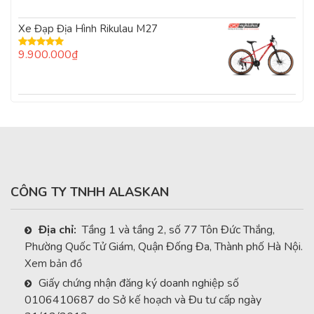
Xe Đạp Địa Hình Rikulau M27
9.900.000
₫
Được xếp
hạng
5.00
5
sao
CÔNG TY TNHH ALASKAN
Địa chỉ:
Tầng 1 và tầng 2, số 77 Tôn Đức Thắng,
Phường Quốc Tử Giám, Quận Đống Đa, Thành phố Hà Nội.
Xem bản đồ
Giấy chứng nhận đăng ký doanh nghiệp số
0106410687 do Sở kế hoạch và Đu tư cấp ngày