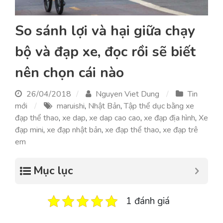
So sánh lợi và hại giữa chạy
bộ và đạp xe, đọc rồi sẽ biết
nên chọn cái nào
26/04/2018
Nguyen Viet Dung
Tin
mới
maruishi
,
Nhật Bản
,
Tập thể dục bằng xe
đạp thể thao
,
xe dap
,
xe dap cao cao
,
xe đạp địa hình
,
Xe
đạp mini
,
xe đạp nhật bản
,
xe đạp thể thao
,
xe đạp trê
em
Mục lục
1 đánh giá