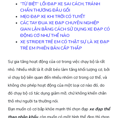
“TỪ BIỆT” LỐI ĐẠP XE SAI CÁCH, TRÁNH
CHẤN THƯƠNG ĐẦU GỐI
MẸO ĐẠP XE KHI TRỜI CÓ TUYẾT
CÁC TAY ĐUA XE ĐẠP CHUYÊN NGHIỆP
GIAN LẬN BẰNG CÁCH SỬ DỤNG XE ĐẠP CÓ
ĐỘNG CƠ NHƯ THẾ NÀO
XE STRIDER TRẺ EM CÓ THẬT SỰ LÀ XE ĐẠP
TRẺ EM PHIÊN BẢN CẤP THẤP
Sự gia tăng hoạt động của cơ trong việc chạy bộ là rất
nhỏ. Nhiều nhất là ít chất béo làm tăng khối lượng cơ, bởi
vì chạy bộ liên quan đến nhiều nhóm cơ trong cơ thể, và
không cho phép hoạt động của một loại cơ nào đó, do
đó chạy bộ có tác dụng giảm mỡ, chứ không khiến chân
thô như người ta thường nói.
Bạn muốn có cơ bắp khỏe mạnh thì chọn đạp
xe đạp thể
thao nhập khẩu
, còn muốn có một hình thể đẹp thì chọn