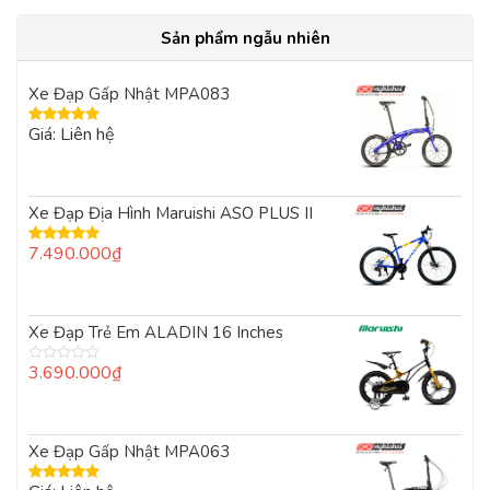
Sản phẩm ngẫu nhiên
Xe Đạp Gấp Nhật MPA083
Giá: Liên hệ
Được xếp
hạng
5.00
5
sao
Xe Đạp Địa Hình Maruishi ASO PLUS II
7.490.000
₫
Được xếp
hạng
5.00
5
sao
Xe Đạp Trẻ Em ALADIN 16 Inches
3.690.000
₫
Được
xếp
hạng
0
5
Xe Đạp Gấp Nhật MPA063
sao