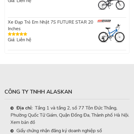
Giá: Liên hệ
Được xếp
hạng
5.00
5
sao
Xe Đạp Trẻ Em Nhật 7S FUTURE STAR 20
Inches
Giá: Liên hệ
Được xếp
hạng
5.00
5
sao
CÔNG TY TNHH ALASKAN
Địa chỉ:
Tầng 1 và tầng 2, số 77 Tôn Đức Thắng,
Phường Quốc Tử Giám, Quận Đống Đa, Thành phố Hà Nội.
Xem bản đồ
Giấy chứng nhận đăng ký doanh nghiệp số