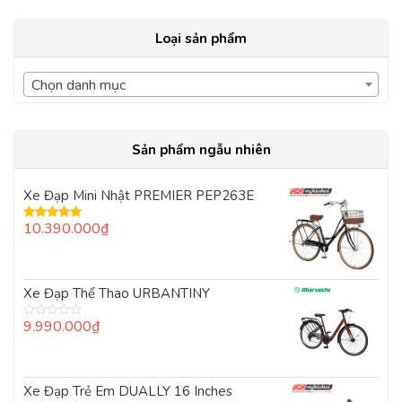
Loại sản phẩm
Chọn danh mục
Sản phẩm ngẫu nhiên
Xe Đạp Mini Nhật PREMIER PEP263E
10.390.000
₫
Được xếp
hạng
5.00
5
sao
Xe Đạp Thể Thao URBANTINY
9.990.000
₫
Được
xếp
hạng
0
5
Xe Đạp Trẻ Em DUALLY 16 Inches
sao