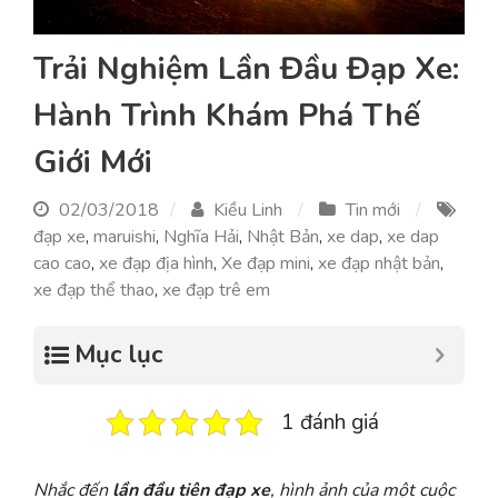
Trải Nghiệm Lần Đầu Đạp Xe:
Hành Trình Khám Phá Thế
Giới Mới
02/03/2018
Kiều Linh
Tin mới
đạp xe
,
maruishi
,
Nghĩa Hải
,
Nhật Bản
,
xe dap
,
xe dap
cao cao
,
xe đạp địa hình
,
Xe đạp mini
,
xe đạp nhật bản
,
xe đạp thể thao
,
xe đạp trê em
Mục lục
1 đánh giá
Nhắc đến
lần đầu tiên đạp xe
, hình ảnh của một cuộc