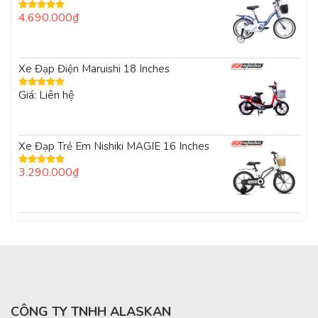
4.690.000
₫
Được xếp
hạng
5.00
5
sao
Xe Đạp Điện Maruishi 18 Inches
Giá: Liên hệ
Được xếp
hạng
5.00
5
sao
Xe Đạp Trẻ Em Nishiki MAGIE 16 Inches
3.290.000
₫
Được xếp
hạng
5.00
5
sao
CÔNG TY TNHH ALASKAN