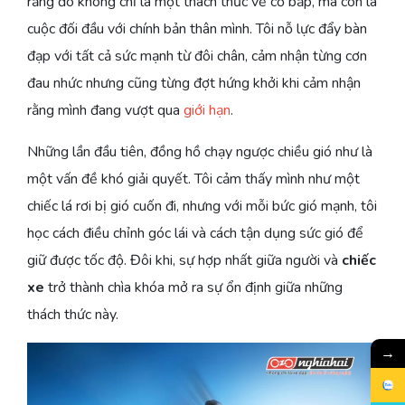
rằng đó không chỉ là một thách thức về cơ bắp, mà còn là
cuộc đối đầu với chính bản thân mình. Tôi nỗ lực đẩy bàn
đạp với tất cả sức mạnh từ đôi chân, cảm nhận từng cơn
đau nhức nhưng cũng từng đợt hứng khởi khi cảm nhận
rằng mình đang vượt qua
giới hạn
.
Những lần đầu tiên, đồng hồ chạy ngược chiều gió như là
một vấn đề khó giải quyết. Tôi cảm thấy mình như một
chiếc lá rơi bị gió cuốn đi, nhưng với mỗi bức gió mạnh, tôi
học cách điều chỉnh góc lái và cách tận dụng sức gió để
giữ được tốc độ. Đôi khi, sự hợp nhất giữa người và
chiếc
xe
trở thành chìa khóa mở ra sự ổn định giữa những
thách thức này.
→