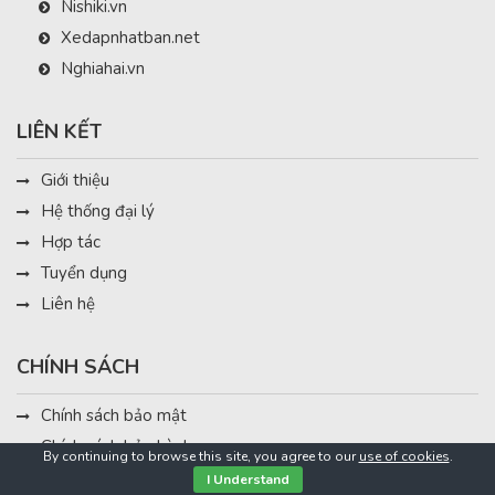
Nishiki.vn
Xedapnhatban.net
Nghiahai.vn
LIÊN KẾT
Giới thiệu
Hệ thống đại lý
Hợp tác
Tuyển dụng
Liên hệ
CHÍNH SÁCH
Chính sách bảo mật
Chính sách bảo hành
By continuing to browse this site, you agree to our
use of cookies
.
Mua hàng và thanh toán
I Understand