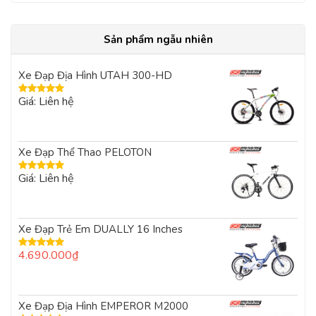
Sản phẩm ngẫu nhiên
Xe Đạp Địa Hình UTAH 300-HD
Giá: Liên hệ
Được xếp
hạng
5.00
5
sao
Xe Đạp Thể Thao PELOTON
Giá: Liên hệ
Được xếp
hạng
5.00
5
sao
Xe Đạp Trẻ Em DUALLY 16 Inches
4.690.000
₫
Được xếp
hạng
5.00
5
sao
Xe Đạp Địa Hình EMPEROR M2000