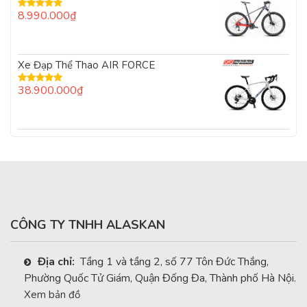
8.990.000
₫
Được xếp
hạng
5.00
5
sao
Xe Đạp Thể Thao AIR FORCE
38.900.000
₫
Được xếp
hạng
5.00
5
sao
CÔNG TY TNHH ALASKAN
Địa chỉ:
Tầng 1 và tầng 2, số 77 Tôn Đức Thắng,
Phường Quốc Tử Giám, Quận Đống Đa, Thành phố Hà Nội.
Xem bản đồ