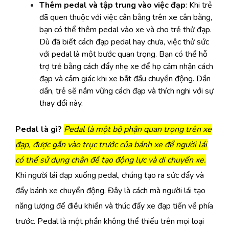
Thêm pedal và tập trung vào việc đạp
: Khi trẻ
đã quen thuộc với việc cân bằng trên xe cân bằng,
bạn có thể thêm pedal vào xe và cho trẻ thử đạp.
Dù đã biết cách đạp pedal hay chưa, việc thử sức
với pedal là một bước quan trọng. Bạn có thể hỗ
trợ trẻ bằng cách đẩy nhẹ xe để họ cảm nhận cách
đạp và cảm giác khi xe bắt đầu chuyển động. Dần
dần, trẻ sẽ nắm vững cách đạp và thích nghi với sự
thay đổi này.
Pedal là gì?
Pedal là một bộ phận quan trọng trên xe
đạp, được gắn vào trục trước của bánh xe để người lái
có thể sử dụng chân để tạo động lực và di chuyển xe.
Khi người lái đạp xuống pedal, chúng tạo ra sức đẩy và
đẩy bánh xe chuyển động. Đây là cách mà người lái tạo
năng lượng để điều khiển và thúc đẩy xe đạp tiến về phía
trước. Pedal là một phần không thể thiếu trên mọi loại