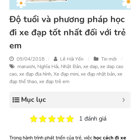
Độ tuổi và phương pháp học
đi xe đạp tốt nhất đối với trẻ
em
09/04/2018
Lê Hải Yến
Tin mới
maruishi
,
Nghĩa Hải
,
Nhật Bản
,
xe dap
,
xe dap cao
cao
,
xe đạp địa hình
,
Xe đạp mini
,
xe đạp nhật bản
,
xe
đạp thể thao
,
xe đạp trê em
Mục lục
1 đánh giá
Trong hành trình phát triển của trẻ, việc
học cách đi xe