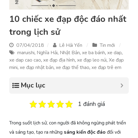
10 chiếc xe đạp độc đáo nhất
trong lịch sử
07/04/2018
Lê Hải Yến
Tin mới
maruishi
,
Nghĩa Hải
,
Nhật Bản
,
xe ba bánh
,
xe dap
,
xe dap cao cao
,
xe đạp địa hình
,
xe đạp leo núi
,
Xe đạp
mini
,
xe đạp nhật bản
,
xe đạp thể thao
,
xe đạp trê em
Mục lục
1 đánh giá
Trong suốt lịch sử, con người đã không ngừng phát triển
và sáng tạo, tạo ra những
sáng kiến độc đáo
đối với