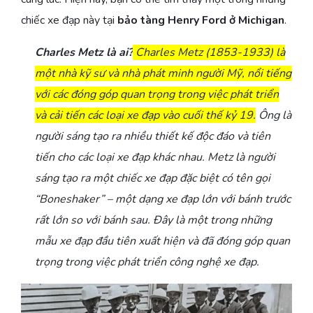
chiếc xe đạp này tại
bảo tàng Henry Ford ở Michigan
.
Charles Metz là ai?
Charles Metz (1853-1933) là
một nhà kỹ sư và nhà phát minh người Mỹ, nổi tiếng
với các đóng góp quan trọng trong việc phát triển
và cải tiến các loại xe đạp vào cuối thế kỷ 19.
Ông là
người sáng tạo ra nhiều thiết kế độc đáo và tiên
tiến cho các loại xe đạp khác nhau. Metz là người
sáng tạo ra một chiếc xe đạp đặc biệt có tên gọi
“Boneshaker” – một dạng xe đạp lớn với bánh trước
rất lớn so với bánh sau. Đây là một trong những
mẫu xe đạp đầu tiên xuất hiện và đã đóng góp quan
trọng trong việc phát triển công nghệ xe đạp.