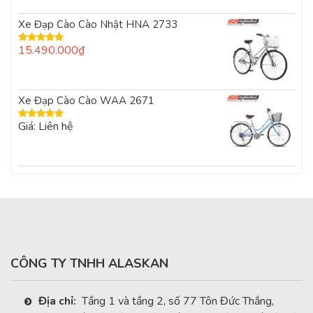
0
5
Xe Đạp Cào Cào Nhật HNA 2733
sao
15.490.000
₫
Được xếp
hạng
5.00
5
sao
Xe Đạp Cào Cào WAA 2671
Giá: Liên hệ
Được xếp
hạng
5.00
5
sao
CÔNG TY TNHH ALASKAN
Địa chỉ:
Tầng 1 và tầng 2, số 77 Tôn Đức Thắng,