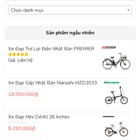
Chọn danh mục
Sản phẩm ngẫu nhiên
Xe Đạp Trợ Lực Điện Nhật Bản PREMIER
Giá: Liên hệ
Được xếp
hạng
5.00
5
sao
Xe Đạp Gấp Nhật Bản Maruishi MZD2033
18.990.000
₫
Được
xếp
hạng
0
5
Xe Đạp Mini DAIKI 26 Inches
sao
8.290.000
₫
Được
xếp
hạng