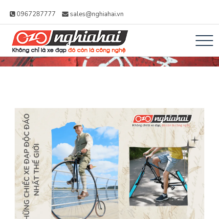
0967287777
sales@nghiahai.vn
Xe đạp Nhật Nghĩa
Không chỉ là xe đạp, đó còn là công
Hải – Xe Đạp Trợ
nghệ
Lực Nhật Bản