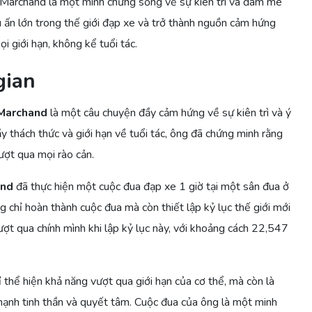
 Marchand là một minh chứng sống về sự kiên trì và đam mê
u ấn lớn trong thế giới đạp xe và trở thành nguồn cảm hứng
 giới hạn, không kể tuổi tác.
gian
Marchand
là một câu chuyện đầy cảm hứng về sự kiên trì và ý
ầy thách thức và giới hạn về tuổi tác, ông đã chứng minh rằng
ợt qua mọi rào cản.
and
đã thực hiện một cuộc đua đạp xe 1 giờ tại một sân đua ở
 chỉ hoàn thành cuộc đua mà còn thiết lập kỷ lục thế giới mới
ợt qua chính mình khi lập kỷ lục này, với khoảng cách 22,547
ỉ thể hiện khả năng vượt qua giới hạn của cơ thể, mà còn là
nh tinh thần và quyết tâm. Cuộc đua của ông là một minh