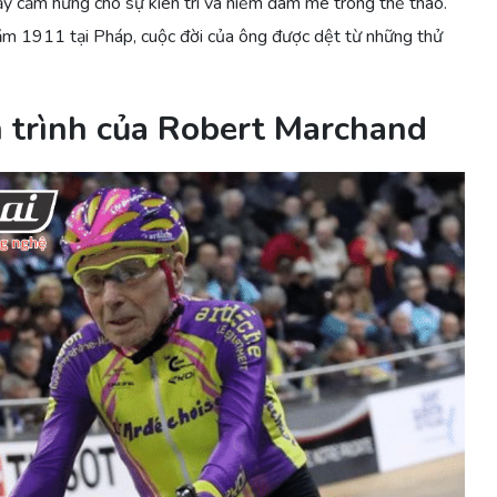
 cảm hứng cho sự kiên trì và niềm đam mê trong thể thao.
m 1911 tại Pháp, cuộc đời của ông được dệt từ những thử
h trình của Robert Marchand