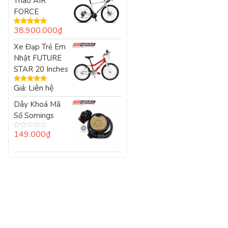
Thao AIR
5
sao
FORCE
38.900.000
₫
Được xếp
hạng
5.00
5
Xe Đạp Trẻ Em
sao
Nhật FUTURE
STAR 20 Inches
Giá: Liên hệ
Được xếp
hạng
5.00
5
Dây Khoá Mã
sao
Số Somings
149.000
₫
Được
xếp
hạng
0
5
sao