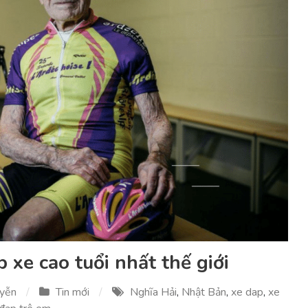
 xe cao tuổi nhất thế giới
uyễn
Tin mới
Nghĩa Hải
,
Nhật Bản
,
xe dap
,
xe