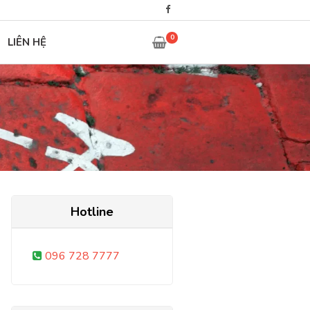
0
LIÊN HỆ
Hotline
096 728 7777