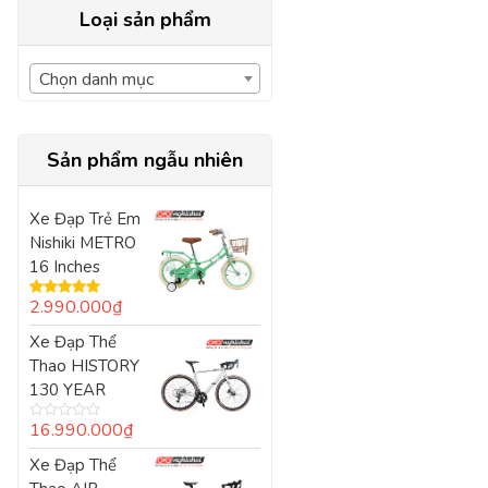
Loại sản phẩm
Chọn danh mục
Sản phẩm ngẫu nhiên
Xe Đạp Trẻ Em
Nishiki METRO
16 Inches
2.990.000
₫
Được xếp
hạng
5.00
5
Xe Đạp Thể
sao
Thao HISTORY
130 YEAR
16.990.000
₫
Được
xếp
Xe Đạp Thể
hạng
0