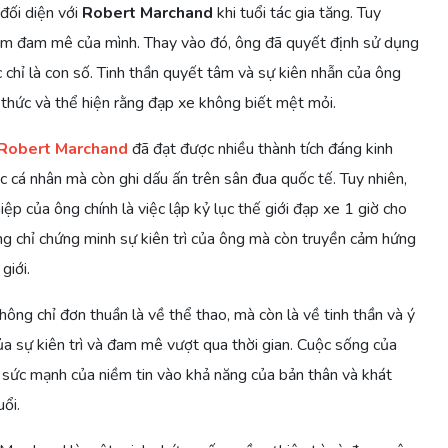
đối diện với
Robert Marchand
khi tuổi tác gia tăng. Tuy
iềm đam mê của mình. Thay vào đó, ông đã quyết định sử dụng
 chỉ là con số. Tinh thần quyết tâm và sự kiên nhẫn của ông
thức và thể hiện rằng đạp xe không biết mệt mỏi.
Robert Marchand
đã đạt được nhiều thành tích đáng kinh
ục cá nhân mà còn ghi dấu ấn trên sân đua quốc tế. Tuy nhiên,
ệp của ông chính là việc lập kỷ lục thế giới đạp xe 1 giờ cho
ng chỉ chứng minh sự kiên trì của ông mà còn truyền cảm hứng
giới.
ng chỉ đơn thuần là về thể thao, mà còn là về tinh thần và ý
ủa sự kiên trì và đam mê vượt qua thời gian. Cuộc sống của
 sức mạnh của niềm tin vào khả năng của bản thân và khát
ổi.