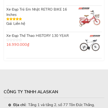
Xe Đạp Trẻ Em Nhật RETRO BIKE 16
Inches
Giá: Liên hệ
Được xếp
hạng
5.00
5
sao
Xe Đạp Thể Thao HISTORY 130 YEAR
16.990.000
₫
Được
xếp
hạng
0
5
sao
CÔNG TY TNHH ALASKAN
Địa chỉ:
Tầng 1 và tầng 2, số 77 Tôn Đức Thắng,