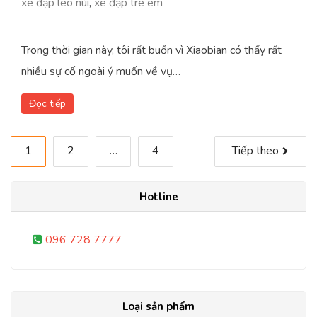
xe đạp leo núi
,
xe đạp trê em
Trong thời gian này, tôi rất buồn vì Xiaobian có thấy rất
nhiều sự cố ngoài ý muốn về vụ…
Đọc tiếp
Phân
1
2
…
4
Tiếp theo
trang
Hotline
bài
viết
096 728 7777
Loại sản phẩm