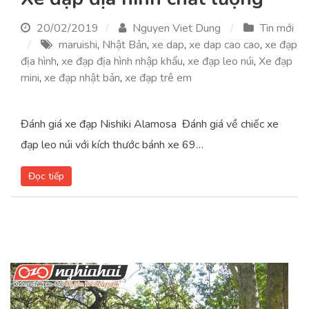
20/02/2019
Nguyen Viet Dung
Tin mới
maruishi
,
Nhật Bản
,
xe dap
,
xe dap cao cao
,
xe đạp
địa hình
,
xe đạp địa hình nhập khẩu
,
xe đạp leo núi
,
Xe đạp
mini
,
xe đạp nhật bản
,
xe đạp trê em
Đánh giá xe đạp Nishiki Alamosa Đánh giá về chiếc xe
đạp leo núi với kích thước bánh xe 69…
Đọc tiếp