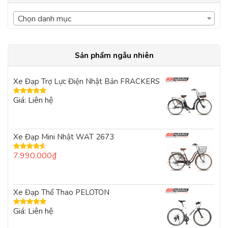
Chọn danh mục
Sản phẩm ngẫu nhiên
Xe Đạp Trợ Lực Điện Nhật Bản FRACKERS
Giá: Liên hệ
Được xếp
hạng
5.00
5
sao
Xe Đạp Mini Nhật WAT 2673
7.990.000
₫
Được xếp
hạng
4.00
5 sao
Xe Đạp Thể Thao PELOTON
Giá: Liên hệ
Được xếp
hạng
5.00
5
sao