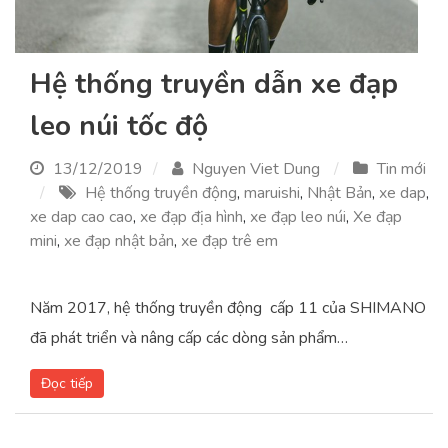
Hệ thống truyền dẫn xe đạp
leo núi tốc độ
13/12/2019
Nguyen Viet Dung
Tin mới
Hệ thống truyền động
,
maruishi
,
Nhật Bản
,
xe dap
,
xe dap cao cao
,
xe đạp địa hình
,
xe đạp leo núi
,
Xe đạp
mini
,
xe đạp nhật bản
,
xe đạp trê em
Năm 2017, hệ thống truyền động cấp 11 của SHIMANO
đã phát triển và nâng cấp các dòng sản phẩm…
Đọc tiếp