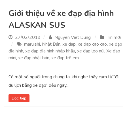
Giới thiệu về xe đạp địa hình
ALASKAN SUS
27/02/2019
Nguyen Viet Dung
Tin mới
maruishi
,
Nhật Bản
,
xe dap
,
xe dap cao cao
,
xe đạp
địa hình
,
xe đạp địa hình nhập khẩu
,
xe đạp leo núi
,
Xe đạp
mini
,
xe đạp nhật bản
,
xe đạp trê em
Có một số người trong chúng ta, khi nghe thấy cụm từ “đi
du lịch bằng xe đạp” đều ngay…
Đọc tiếp