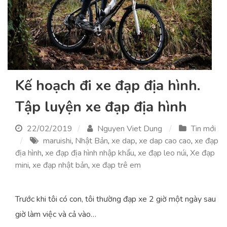
Kế hoạch đi xe đạp địa hình.
Tập luyện xe đạp địa hình
22/02/2019
Nguyen Viet Dung
Tin mới
maruishi
,
Nhật Bản
,
xe dap
,
xe dap cao cao
,
xe đạp
địa hình
,
xe đạp địa hình nhập khẩu
,
xe đạp leo núi
,
Xe đạp
mini
,
xe đạp nhật bản
,
xe đạp trê em
Trước khi tôi có con, tôi thường đạp xe 2 giờ một ngày sau
giờ làm việc và cả vào…