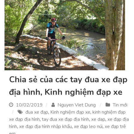
Chia sẻ của các tay đua xe đạp
địa hình, Kinh nghiệm đạp xe
10/02/2019
Nguyen Viet Dung
Tin mới
đua xe đạp
,
Kinh nghiệm đạp xe
,
kinh nghiệm đạp
xe đạp địa hình
,
tay đua xe đạp địa hình
,
xe dap
,
xe đạp địa
hình
,
xe đạp địa hình nhập khẩu
,
xe đạp leo núi
,
xe đạp trê
em