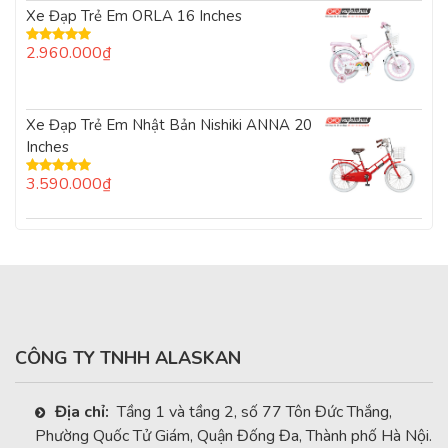
Xe Đạp Trẻ Em ORLA 16 Inches
2.960.000
₫
Được xếp
hạng
5.00
5
sao
Xe Đạp Trẻ Em Nhật Bản Nishiki ANNA 20
Inches
3.590.000
₫
Được xếp
hạng
5.00
5
sao
CÔNG TY TNHH ALASKAN
Địa chỉ:
Tầng 1 và tầng 2, số 77 Tôn Đức Thắng,
Phường Quốc Tử Giám, Quận Đống Đa, Thành phố Hà Nội.