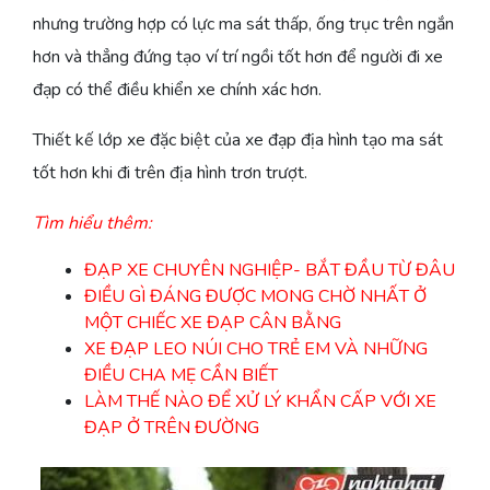
nhưng trường hợp có lực ma sát thấp, ống trục trên ngắn
hơn và thẳng đứng tạo ví trí ngồi tốt hơn để người đi xe
đạp có thể điều khiển xe chính xác hơn.
Thiết kế lớp xe đặc biệt của xe đạp địa hình tạo ma sát
tốt hơn khi đi trên địa hình trơn trượt.
Tìm hiểu thêm:
ĐẠP XE CHUYÊN NGHIỆP- BẮT ĐẦU TỪ ĐÂU
ĐIỀU GÌ ĐÁNG ĐƯỢC MONG CHỜ NHẤT Ở
MỘT CHIẾC XE ĐẠP CÂN BẰNG
XE ĐẠP LEO NÚI CHO TRẺ EM VÀ NHỮNG
ĐIỀU CHA MẸ CẦN BIẾT
LÀM THẾ NÀO ĐỂ XỬ LÝ KHẨN CẤP VỚI XE
ĐẠP Ở TRÊN ĐƯỜNG