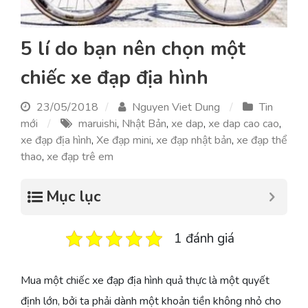
5 lí do bạn nên chọn một
chiếc xe đạp địa hình
23/05/2018
Nguyen Viet Dung
Tin
mới
maruishi
,
Nhật Bản
,
xe dap
,
xe dap cao cao
,
xe đạp địa hình
,
Xe đạp mini
,
xe đạp nhật bản
,
xe đạp thể
thao
,
xe đạp trê em
Mục lục
1 đánh giá
Mua một chiếc xe đạp địa hình quả thực là một quyết
định lớn, bởi ta phải dành một khoản tiền không nhỏ cho