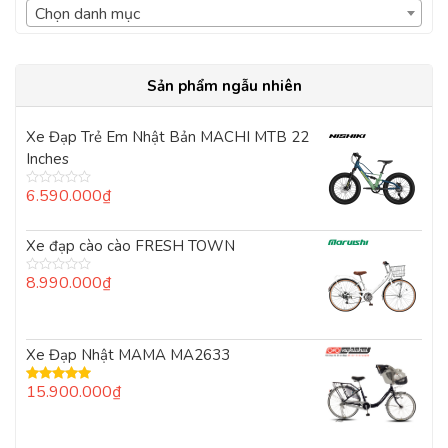
Chọn danh mục
Sản phẩm ngẫu nhiên
Xe Đạp Trẻ Em Nhật Bản MACHI MTB 22
Inches
6.590.000
₫
Được
xếp
hạng
0
Xe đạp cào cào FRESH TOWN
5
sao
8.990.000
₫
Được
xếp
hạng
0
5
Xe Đạp Nhật MAMA MA2633
sao
15.900.000
₫
Được xếp
hạng
5.00
5
sao