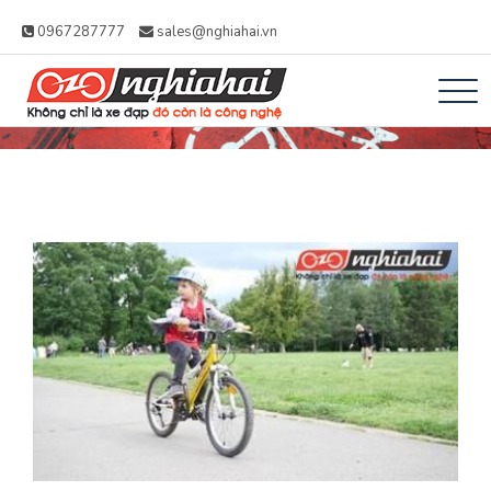
0967287777
sales@nghiahai.vn
Xe đạp Nhật Nghĩa
Không chỉ là xe đạp, đó còn là công
Hải – Xe Đạp Trợ
nghệ
Lực Nhật Bản