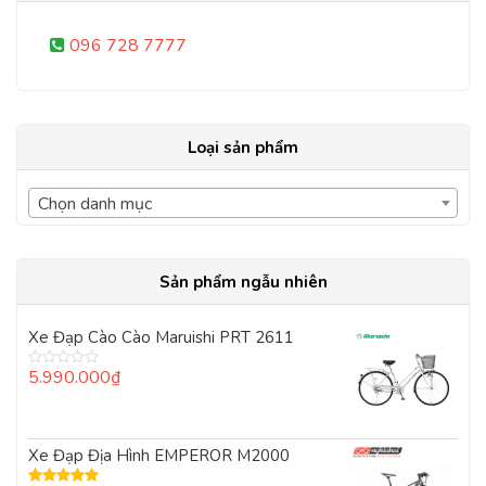
096 728 7777
Loại sản phẩm
Chọn danh mục
Sản phẩm ngẫu nhiên
Xe Đạp Cào Cào Maruishi PRT 2611
5.990.000
₫
Được
xếp
hạng
0
5
Xe Đạp Địa Hình EMPEROR M2000
sao