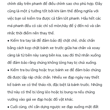
chỉnh dây trên phanh để điều chỉnh sao cho phù hợp. Đây
cũng là một ý tưởng tốt bởi khi làm thế đồng nghĩa với
việc bạn sẽ kiểm tra được cả tấm lót phanh. Hầu hết các
má phanh đều có các chỉ số mòn,hãy để ý đến nó và cân
nhắc thời điểm nên thay thế.
• Kiểm tra tay lái để đảm bảo độ chặt chẽ, chắc chắn
bằng cách kẹp chặt bánh xe trước giữa hai chân và xoay
càng lái từ bên này sang bên kia, sau đó thử nhấn xuống
để đảm bảo rằng chúng không lỏng hay bị chúi xuống.
• Kiểm tra bu lông hoặc trục bánh xe để đảm bảo chúng
đã được lắp ráp chắc chắn. Nhiều xe đạp ngày nay thiết
kế bánh xe có thể tháo rời, đặc biệt là bánh trước. Những
thứ này có thể bị lỏng lẻo hoặc bị bung ra nếu chúng
vướng vào giá xe đạp hoặc đồ vật khác.
• Cuối cùng, chỉ cần dựng ngược xe đạp xuống mặt đất