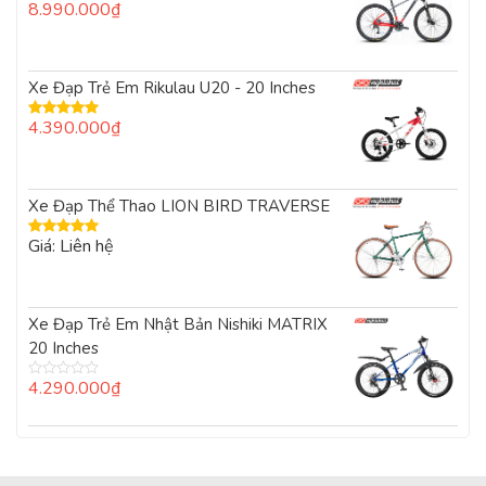
8.990.000
₫
Được xếp
hạng
5.00
5
sao
Xe Đạp Trẻ Em Rikulau U20 - 20 Inches
4.390.000
₫
Được xếp
hạng
5.00
5
sao
Xe Đạp Thể Thao LION BIRD TRAVERSE
Giá: Liên hệ
Được xếp
hạng
5.00
5
sao
Xe Đạp Trẻ Em Nhật Bản Nishiki MATRIX
20 Inches
4.290.000
₫
Được
xếp
hạng
0
5
sao