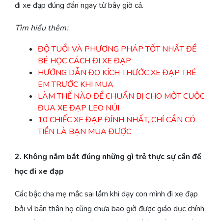
đi xe đạp đúng đắn ngay từ bây giờ cả.
Tìm hiểu thêm:
ĐỘ TUỔI VÀ PHƯƠNG PHÁP TỐT NHẤT ĐỂ
BÉ HỌC CÁCH ĐI XE ĐẠP
HƯỚNG DẪN ĐO KÍCH THƯỚC XE ĐẠP TRẺ
EM TRƯỚC KHI MUA
LÀM THẾ NÀO ĐỂ CHUẨN BỊ CHO MỘT CUỘC
ĐUA XE ĐẠP LEO NÚI
10 CHIẾC XE ĐẠP ĐỈNH NHẤT, CHỈ CẦN CÓ
TIỀN LÀ BẠN MUA ĐƯỢC
2. Không nắm bắt đúng những gì trẻ thực sự cần để
học đi xe đạp
Các bậc cha mẹ mắc sai lầm khi dạy con mình đi xe đạp
bởi vì bản thân họ cũng chưa bao giờ được giáo dục chính