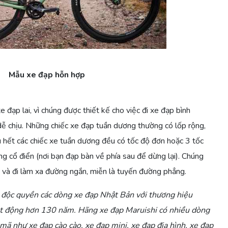
Mẫu xe đạp hỗn hợp
đạp lai, vì chúng được thiết kế cho việc đi xe đạp bình
à dễ chịu. Những chiếc xe đạp tuần dương thường có lốp rộng,
u hết các chiếc xe tuần dương đều có tốc độ đơn hoặc 3 tốc
g cổ điển (nơi bạn đạp bàn về phía sau để dừng lại). Chúng
i và đi làm xa đường ngắn, miễn là tuyến đường phẳng.
độc quyền các dòng xe đạp Nhật Bản với thương hiệu
oạt động hơn 130 năm. Hãng xe đạp Maruishi có nhiều dòng
mã như xe đạp cào cào, xe đạp mini, xe đạp địa hình, xe đạp