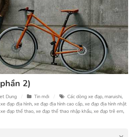
(phần 2)
et Dung
Tin mới
Các dòng xe đạp
,
maruishi
,
,
xe đạp địa hình
,
xe đạp địa hình cao cấp
,
xe đạp địa hình nhật
,
xe đạp thể thao
,
xe đạp thể thao nhập khẩu
,
xe đạp trê em
,