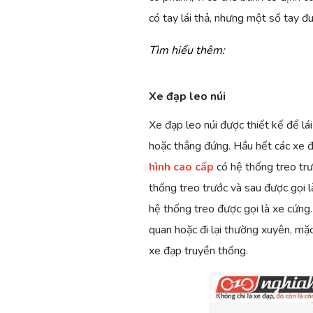
có tay lái thả, nhưng một số tay đu
Tìm hiểu thêm:
XE
CÓ
XE
CÁC
Xe đạp leo núi
ĐẠP
THỂ
ĐẠP
DÒNG
TRẺ
MANG
LAI
XE
Xe đạp leo núi được thiết kế để l
EM
XE
VÀ
ĐẠP
hoặc thẳng đứng. Hầu hết các xe đạ
WOOM
ĐẠP
XE
(PHẦN
ĐÃ
LÊN
ĐẠP
1)
hình cao cấp
có hệ thống treo trướ
CÓ
TÀU
LEO
thống treo trước và sau được gọi l
MẶT
ĐIỆN
NÚI
hệ thống treo được gọi là xe cứng.
TẠI
Ở
CHUYÊN
quan hoặc đi lại thường xuyên, mặ
VƯƠNG
NHẬT
DỤNG
QUỐC
BẢN
xe đạp truyền thống.
ANH