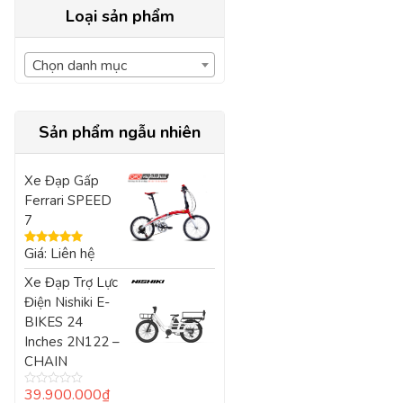
Loại sản phẩm
Chọn danh mục
Sản phẩm ngẫu nhiên
Xe Đạp Gấp
Ferrari SPEED
7
Giá: Liên hệ
Được xếp
hạng
5.00
5
Xe Đạp Trợ Lực
sao
Điện Nishiki E-
BIKES 24
Inches 2N122 –
CHAIN
39.900.000
₫
Được