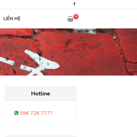
0
LIÊN HỆ
Hotline
096 728 7777