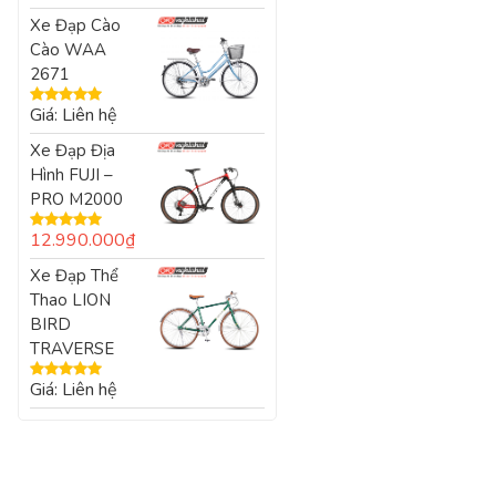
xếp
Xe Đạp Cào
hạng
0
Cào WAA
5
sao
2671
Giá: Liên hệ
Được xếp
hạng
5.00
5
Xe Đạp Địa
sao
Hình FUJI –
PRO M2000
12.990.000
₫
Được xếp
hạng
5.00
5
Xe Đạp Thể
sao
Thao LION
BIRD
TRAVERSE
Giá: Liên hệ
Được xếp
hạng
5.00
5
sao