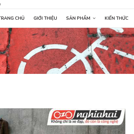
n
TRANG CHỦ
GIỚI THIỆU
SẢN PHẨM
KIẾN THỨC