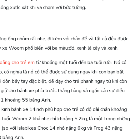
hống xước xát khi va chạm với bức tường.
 ống nhôm rất nhẹ, đi kèm với chân đế và tất cả đều được
y xe Woom phổ biến với ba màu:đỏ, xanh lá cây và xanh.
 bằng cho trẻ em
từ khoảng một tuổi đến ba tuổi rưỡi. Nó có
, có nghĩa là nó có thể được sử dụng ngay khi con bạn bắt
đòn bẩy tay đặc biệt, để dạy cho trẻ phanh ngay từ khi còn
 giữ cho bánh xe phía trước thẳng hàng và ngăn cản sự điều
m 1 khoảng 55 bảng Anh.
 kính bánh xe 14inch phù hợp cho trẻ có độ dài chân khoảng
 tuổi. Woom 2 khá nhẹ,chỉ khoảng 5.2kg, là một trong những
ày (so với Islabikes Cnoc 14 nhỏ nặng 6kg và Frog 43 nặng
0 bảng Anh.