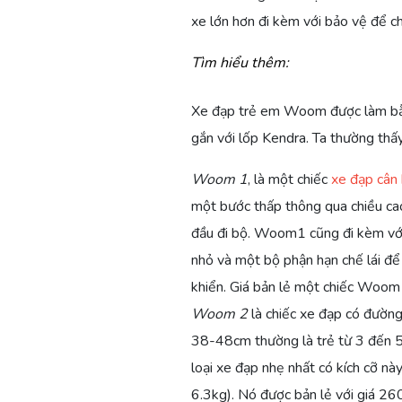
xe lớn hơn đi kèm với bảo vệ để c
Tìm hiểu thêm:
LÀM
LÀM
XE
NGƯỜI
Xe đạp trẻ em Woom được làm bằng
THẾ
THẾ
ĐẠP
NHẬT
gắn với lốp Kendra. Ta thường thấ
NÀO
NÀO
MAMACHARI
BẢN
ĐỂ
ĐỂ
ĐI
Woom 1
, là một chiếc
xe đạp cân
TOKYO
TOKYO
XE
một bước thấp thông qua chiều cao
CÓ
CÓ
ĐẠP
THỂ
THỂ
ĐI
đầu đi bộ. Woom1 cũng đi kèm với 
ĐƯỢC
ĐƯỢC
LÀM
nhỏ và một bộ phận hạn chế lái để
XẾP
XẾP
khiển. Giá bản lẻ một chiếc Woo
HẠNG
HẠNG
Woom 2
là chiếc xe đạp có đường
THÀNH
THÀNH
PHỐ
PHỐ
38-48cm thường là trẻ từ 3 đến 5
ĐẠP
ĐẠP
loại xe đạp nhẹ nhất có kích cỡ n
XE
XE
6.3kg). Nó được bản lẻ với giá 26
THÂN
THÂN