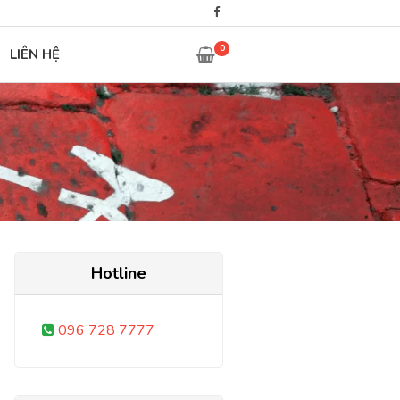
0
LIÊN HỆ
Hotline
096 728 7777