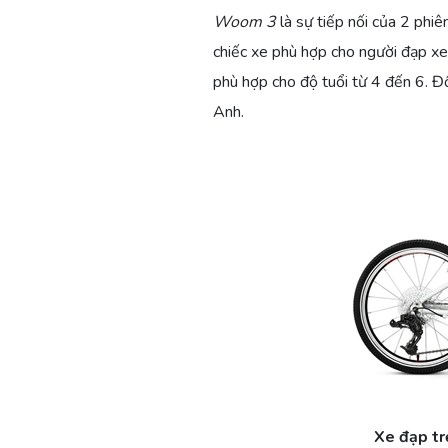
Woom 3
là sự tiếp nối của 2 phiê
THIỆN
THIỆN
THỨ
THỨ
chiếc xe phù hợp cho người đạp x
9
9
phù hợp cho độ tuổi từ 4 đến 6. Đ
TRÊN
TRÊN
Anh.
THẾ
THẾ
GIỚI?
GIỚI?
(PHẦN
(PHẦN
2)
1)
Xe đạp tr