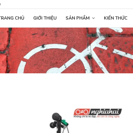
n
TRANG CHỦ
GIỚI THIỆU
SẢN PHẨM
KIẾN THỨC