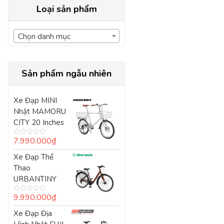
Loại sản phẩm
Chọn danh mục
Sản phẩm ngẫu nhiên
Xe Đạp MINI
Nhật MAMORU
CITY 20 Inches
7.990.000
₫
Được
xếp
Xe Đạp Thể
hạng
0
Thao
5
sao
URBANTINY
9.990.000
₫
Được
xếp
Xe Đạp Địa
hạng
0