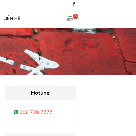
0
LIÊN HỆ
Hotline
096 728 7777