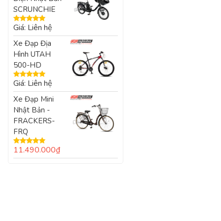
SCRUNCHIE
Giá: Liên hệ
Được xếp
hạng
5.00
5
Xe Đạp Địa
sao
Hình UTAH
500-HD
Giá: Liên hệ
Được xếp
hạng
5.00
5
Xe Đạp Mini
sao
Nhật Bản -
FRACKERS-
FRQ
11.490.000
₫
Được xếp
hạng
5.00
5
sao