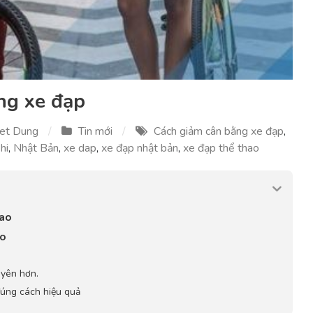
ng xe đạp
et Dung
Tin mới
Cách giảm cân bằng xe đạp
,
hi
,
Nhật Bản
,
xe dap
,
xe đạp nhật bản
,
xe đạp thể thao
hao
ao
uyên hơn.
úng cách hiệu quả