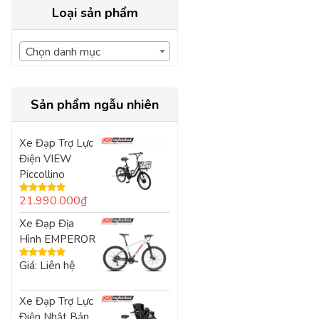
Loại sản phẩm
Chọn danh mục
Sản phẩm ngẫu nhiên
Xe Đạp Trợ Lực
Điện VIEW
Piccollino
21.990.000
₫
Được xếp
hạng
5.00
5
Xe Đạp Địa
sao
Hình EMPEROR
Giá: Liên hệ
Được xếp
hạng
5.00
5
sao
Xe Đạp Trợ Lực
Điện Nhật Bản