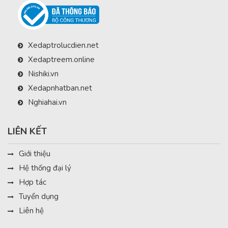
Xedaptrolucdien.net
Xedaptreem.online
Nishiki.vn
Xedapnhatban.net
Nghiahai.vn
LIÊN KẾT
Giới thiệu
Hệ thống đại lý
Hợp tác
Tuyển dụng
Liên hệ