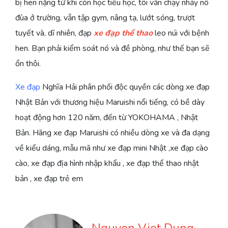
bị hen nặng từ khi còn học tiểu học, tôi vẫn chạy nhảy nô
đùa ở trường, vẫn tập gym, nâng tạ, lướt sóng, trượt
tuyết và, dĩ nhiên, đạp
xe đạp thể thao
leo núi với bệnh
hen. Bạn phải kiểm soát nó và đề phòng, như thế bạn sẽ
ổn thôi.
Xe đạp
Nghĩa Hải phân phối độc quyền các dòng xe đạp
Nhật Bản với thương hiệu Maruishi nổi tiếng, có bề dày
hoạt động hơn 120 năm, đến từ YOKOHAMA , Nhật
Bản. Hãng xe đạp Maruishi có nhiều dòng xe và đa dạng
về kiểu dáng, mẫu mã như xe đạp mini Nhật ,xe đạp cào
cào, xe đạp địa hình nhập khẩu , xe đạp thể thao nhật
bản , xe đạp trẻ em