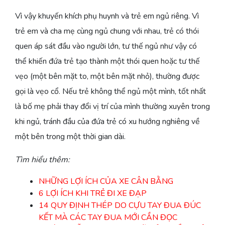
Vì vậy khuyến khích phụ huynh và trẻ em ngủ riêng. Vì
trẻ em và cha mẹ cùng ngủ chung với nhau, trẻ có thói
quen áp sát đầu vào người lớn, tư thế ngủ như vậy có
thể khiến đứa trẻ tạo thành một thói quen hoặc tư thế
vẹo (một bên mặt to, một bên mặt nhỏ), thường được
gọi là vẹo cổ. Nếu trẻ không thể ngủ một mình, tốt nhất
là bố mẹ phải thay đổi vị trí của mình thường xuyên trong
khi ngủ, tránh đầu của đứa trẻ có xu hướng nghiêng về
một bên trong một thời gian dài.
Tìm hiểu thêm:
NHỮNG LỢI ÍCH CỦA XE CÂN BẰNG
6 LỢI ÍCH KHI TRẺ ĐI XE ĐẠP
14 QUY ĐỊNH THÉP DO CỰU TAY ĐUA ĐÚC
KẾT MÀ CÁC TAY ĐUA MỚI CẦN ĐỌC