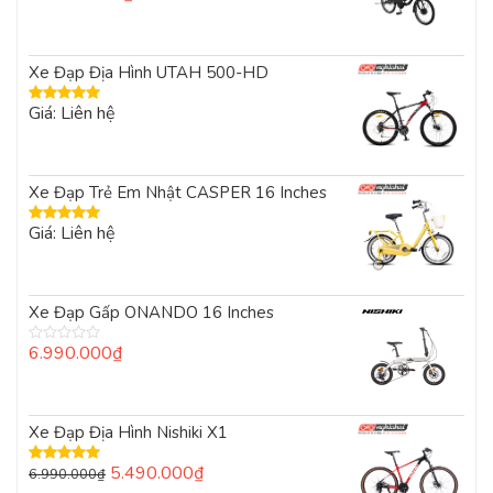
hạng
5.00
5
sao
Xe Đạp Địa Hình UTAH 500-HD
Giá: Liên hệ
Được xếp
hạng
5.00
5
sao
Xe Đạp Trẻ Em Nhật CASPER 16 Inches
Giá: Liên hệ
Được xếp
hạng
5.00
5
sao
Xe Đạp Gấp ONANDO 16 Inches
6.990.000
₫
Được
xếp
hạng
0
5
Xe Đạp Địa Hình Nishiki X1
sao
Giá
Giá
5.490.000
₫
6.990.000
₫
Được xếp
hạng
5.00
5