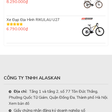
8.290.000
₫
Được
xếp
hạng
0
5
Xe Đạp Địa Hình RIKULAU U27
sao
6.790.000
₫
Được xếp
hạng
5.00
5
sao
CÔNG TY TNHH ALASKAN
Địa chỉ:
Tầng 1 và tầng 2, số 77 Tôn Đức Thắng,
Phường Quốc Tử Giám, Quận Đống Đa, Thành phố Hà Nội.
Xem bản đồ
Giấy chứng nhận đăng ký doanh nghiệp số