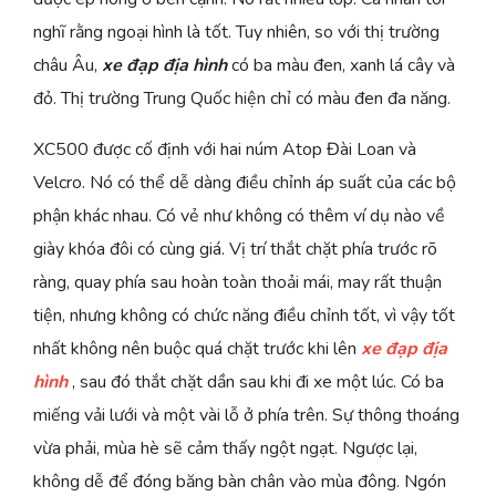
nghĩ rằng ngoại hình là tốt. Tuy nhiên, so với thị trường
châu Âu,
xe đạp địa hình
có ba màu đen, xanh lá cây và
đỏ. Thị trường Trung Quốc hiện chỉ có màu đen đa năng.
XC500 được cố định với hai núm Atop Đài Loan và
Velcro. Nó có thể dễ dàng điều chỉnh áp suất của các bộ
phận khác nhau. Có vẻ như không có thêm ví dụ nào về
giày khóa đôi có cùng giá. Vị trí thắt chặt phía trước rõ
ràng, quay phía sau hoàn toàn thoải mái, may rất thuận
tiện, nhưng không có chức năng điều chỉnh tốt, vì vậy tốt
nhất không nên buộc quá chặt trước khi lên
xe đạp địa
hình
, sau đó thắt chặt dần sau khi đi xe một lúc. Có ba
miếng vải lưới và một vài lỗ ở phía trên. Sự thông thoáng
vừa phải, mùa hè sẽ cảm thấy ngột ngạt. Ngược lại,
không dễ để đóng băng bàn chân vào mùa đông. Ngón