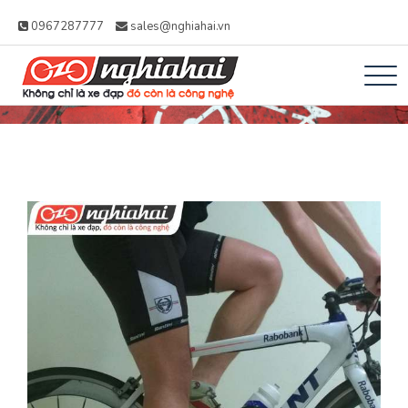
0967287777
sales@nghiahai.vn
Xe đạp Nhật Nghĩa
Không chỉ là xe đạp, đó còn là công
Hải – Xe Đạp Trợ
nghệ
Lực Nhật Bản