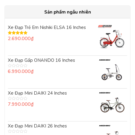
Sản phẩm ngẫu nhiên
Xe Đạp Trẻ Em Nishiki ELSA 16 Inches
2.690.000
₫
Được xếp
hạng
5.00
5
sao
Xe Đạp Gấp ONANDO 16 Inches
6.990.000
₫
Được
xếp
hạng
0
5
Xe Đạp Mini DAIKI 24 Inches
sao
7.990.000
₫
Được
xếp
hạng
0
5
Xe Đạp Mini DAIKI 26 Inches
sao