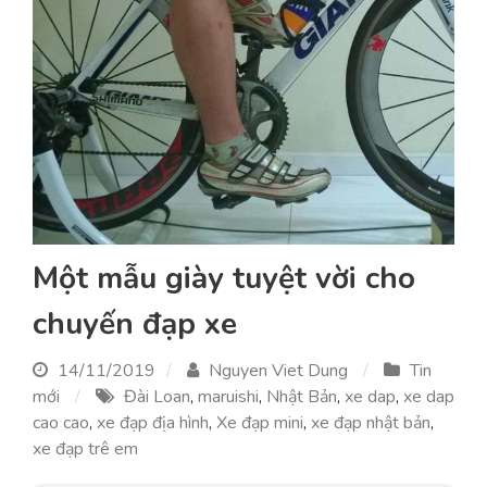
Một mẫu giày tuyệt vời cho
chuyến đạp xe
14/11/2019
Nguyen Viet Dung
Tin
mới
Đài Loan
,
maruishi
,
Nhật Bản
,
xe dap
,
xe dap
cao cao
,
xe đạp địa hình
,
Xe đạp mini
,
xe đạp nhật bản
,
xe đạp trê em