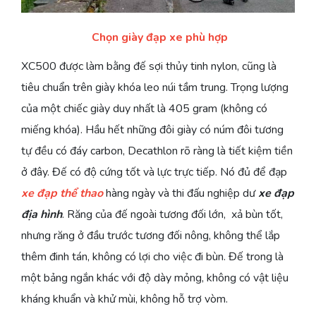
Chọn giày đạp xe phù hợp
XC500 được làm bằng đế sợi thủy tinh nylon, cũng là
tiêu chuẩn trên giày khóa leo núi tầm trung. Trọng lượng
của một chiếc giày duy nhất là 405 gram (không có
miếng khóa). Hầu hết những đôi giày có núm đôi tương
tự đều có đáy carbon, Decathlon rõ ràng là tiết kiệm tiền
ở đây. Đế có độ cứng tốt và lực trực tiếp. Nó đủ để đạp
xe đạp thể thao
hàng ngày và thi đấu nghiệp dư
xe đạp
địa hình
. Răng của đế ngoài tương đối lớn, xả bùn tốt,
nhưng răng ở đầu trước tương đối nông, không thể lắp
thêm đinh tán, không có lợi cho việc đi bùn. Đế trong là
một bảng ngắn khác với độ dày mỏng, không có vật liệu
kháng khuẩn và khử mùi, không hỗ trợ vòm.