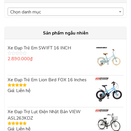
Chọn danh mục
Sản phẩm ngẫu nhiên
Xe Đạp Trẻ Em SWIFT 16 INCH
2.890.000
₫
Được
xếp
hạng
0
5
Xe Đạp Trẻ Em Lion Bird FOX 16 Inches
sao
Giá: Liên hệ
Được xếp
hạng
5.00
5
sao
Xe Đạp Trợ Lực Điện Nhật Bản VIEW
ASL263KDZ
Giá: Liên hệ
Được xếp