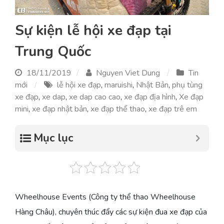
Sự kiện lễ hội xe đạp tại
Trung Quốc
18/11/2019
Nguyen Viet Dung
Tin
mới
lễ hội xe đạp
,
maruishi
,
Nhật Bản
,
phụ tùng
xe đạp
,
xe dap
,
xe dap cao cao
,
xe đạp địa hình
,
Xe đạp
mini
,
xe đạp nhật bản
,
xe đạp thể thao
,
xe đạp trê em
Mục lục
Wheelhouse Events (Công ty thể thao Wheelhouse
Hàng Châu), chuyên thúc đẩy các sự kiện đua xe đạp của