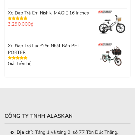
hạng
5.00
5
sao
Xe Đạp Trẻ Em Nishiki MAGIE 16 Inches
3.290.000
₫
Được xếp
hạng
5.00
5
sao
Xe Đạp Trợ Lực Điện Nhật Bản PET
PORTER
Giá: Liên hệ
Được xếp
hạng
5.00
5
sao
CÔNG TY TNHH ALASKAN
Địa chỉ:
Tầng 1 và tầng 2, số 77 Tôn Đức Thắng,