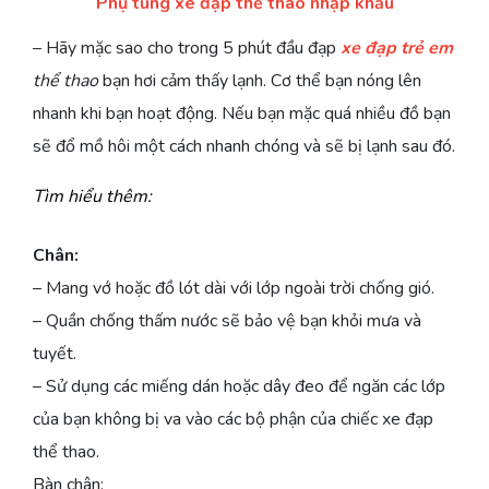
Phụ tùng xe đạp thể thao nhập khẩu
– Hãy mặc sao cho trong 5 phút đầu đạp
xe đạp trẻ em
thể thao
bạn hơi cảm thấy lạnh. Cơ thể bạn nóng lên
nhanh khi bạn hoạt động. Nếu bạn mặc quá nhiều đồ bạn
sẽ đổ mồ hôi một cách nhanh chóng và sẽ bị lạnh sau đó.
Tìm hiểu thêm:
CÁC
CÁC
NHỮNG
NGUỒN
Chân:
DÒNG
DÒNG
DÒNG
GỐC
– Mang vớ hoặc đồ lót dài với lớp ngoài trời chống gió.
XE
XE
XE
CỦA
– Quần chống thấm nước sẽ bảo vệ bạn khỏi mưa và
ĐẠP
ĐẠP
ĐẠP
XE
(PHẦN
(PHẦN
PHỔ
ĐẠP
tuyết.
1)
3)
THÔNG
– Sử dụng các miếng dán hoặc dây đeo để ngăn các lớp
của bạn không bị va vào các bộ phận của chiếc xe đạp
thể thao.
Bàn chân: