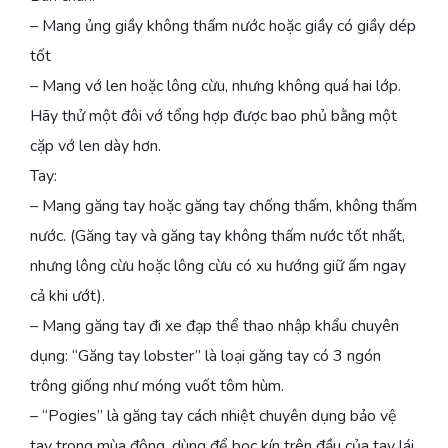
– Mang ủng giầy không thấm nước hoặc giầy có giầy dép
tốt
– Mang vớ len hoặc lông cừu, nhưng không quá hai lớp.
Hãy thử một đôi vớ tổng hợp được bao phủ bằng một
cặp vớ len dày hơn.
Tay:
– Mang găng tay hoặc găng tay chống thấm, không thấm
nước. (Găng tay và găng tay không thấm nước tốt nhất,
nhưng lông cừu hoặc lông cừu có xu hướng giữ ấm ngay
cả khi ướt).
– Mang găng tay đi xe đạp thể thao nhập khẩu chuyên
dụng: “Găng tay lobster” là loại găng tay có 3 ngón
trông giống như móng vuốt tôm hùm.
– “Pogies” là găng tay cách nhiệt chuyên dụng bảo vệ
tay trong mùa đông, dùng để bọc kín trên đầu của tay lái