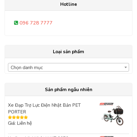
Hotline
096 728 7777
Loại sản phẩm
Chọn danh mục
Sản phẩm ngẫu nhiên
Xe Đạp Trợ Lực Điện Nhật Bản PET
PORTER
Giá: Liên hệ
Được xếp
hạng
5.00
5
sao