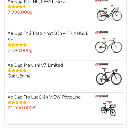
Xe Đạp Mini Nhật WAT 2673
7.990.000
₫
Được xếp
hạng
4.00
5 sao
Xe Đạp Thể Thao Nhật Bản – TRIANGLE
SF
7.490.000
₫
Được xếp
hạng
5.00
5
sao
Xe Đạp Maruishi V7 Limited
Giá: Liên hệ
Được xếp
hạng
5.00
5
sao
Xe Đạp Trợ Lực Điện VIEW Piccollino
21.990.000
₫
Được xếp
hạng
5.00
5
sao