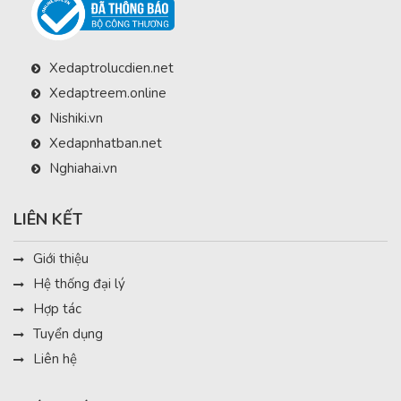
Xedaptrolucdien.net
Xedaptreem.online
Nishiki.vn
Xedapnhatban.net
Nghiahai.vn
LIÊN KẾT
Giới thiệu
Hệ thống đại lý
Hợp tác
Tuyển dụng
Liên hệ