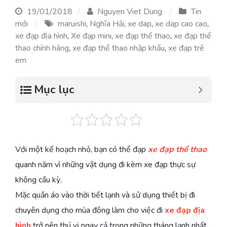
19/01/2018
Nguyen Viet Dung
Tin
mới
maruishi
,
Nghĩa Hải
,
xe dap
,
xe dap cao cao
,
xe đạp địa hình
,
Xe đạp mini
,
xe đạp thể thao
,
xe đạp thể
thao chính hãng
,
xe đạp thể thao nhập khẩu
,
xe đạp trê
em
Mục lục
Với một kế hoạch nhỏ, bạn có thể đạp
xe đạp thể thao
quanh năm vì những vật dụng đi kèm xe đạp thực sự
không cầu kỳ.
Mặc quần áo vào thời tiết lạnh và sử dụng thiết bị đi
chuyên dụng cho mùa đông làm cho việc đi
xe đạp địa
hình
trở nên thú vị ngay cả trong những tháng lạnh nhất.