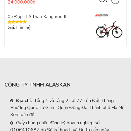
24.000.000
₫
Được
xếp
hạng
0
Xe Đạp Thể Thao Kangaroo Ⅲ
5
sao
Giá: Liên hệ
Được xếp
hạng
5.00
5
sao
CÔNG TY TNHH ALASKAN
Địa chỉ:
Tầng 1 và tầng 2, số 77 Tôn Đức Thắng,
Phường Quốc Tử Giám, Quận Đống Đa, Thành phố Hà Nội.
Xem bản đồ
Giấy chứng nhận đăng ký doanh nghiệp số
0106410687 do Sở kế hoạch và Đu tư cấp ngày