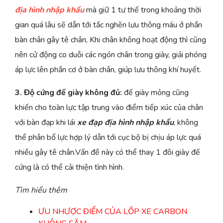
địa hình nhập khẩu
mà giữ 1 tư thế trong khoảng thời
gian quá lâu sẽ dẫn tới tắc nghẽn lưu thông máu ở phần
bàn chân gây tê chân, Khi chân không hoạt động thì cũng
nên cử động co duỗi các ngón chân trong giày, giải phóng
áp lực lên phần cơ ở bàn chân, giúp lưu thông khí huyết.
3. Độ cứng đế giày không đủ:
đế giày mỏng cũng
khiến cho toàn lực tập trung vào điểm tiếp xúc của chân
với bàn đạp khi lái
xe đạp địa hình nhập khẩu
, không
thể phân bổ lực hợp lý dẫn tới cục bộ bị chịu áp lực quá
nhiều gây tê chân.Vấn đề này có thể thay 1 đôi giày đế
cứng là có thể cải thiện tình hình.
Tìm hiểu thêm
ƯU NHƯỢC ĐIỂM CỦA LỐP XE CARBON