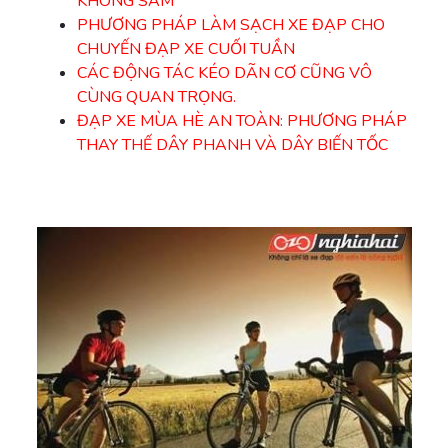
KHÔNG SĂM
PHƯƠNG PHÁP LÀM SẠCH XE ĐẠP CHO
CHUYẾN ĐẠP XE CUỐI TUẦN
CÁC ĐỘNG TÁC KÉO DÃN CƠ CŨNG VÔ
CÙNG QUAN TRỌNG.
ĐẠP XE MÙA HÈ AN TOÀN: PHƯƠNG PHÁP
THAY THẾ DÂY PHANH VÀ DÂY BIẾN TỐC