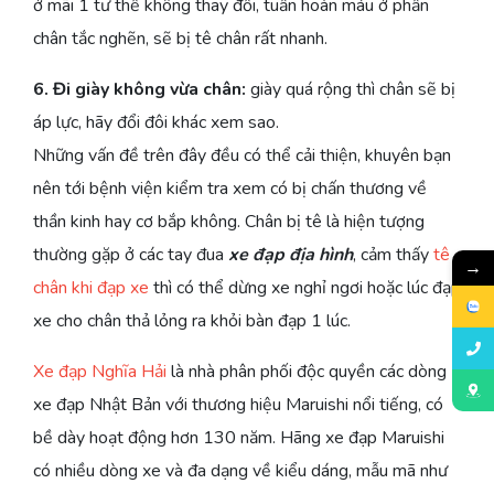
ở mãi 1 tư thế không thay đổi, tuần hoàn máu ở phần
chân tắc nghẽn, sẽ bị tê chân rất nhanh.
6. Đi giày không vừa chân:
giày quá rộng thì chân sẽ bị
áp lực, hãy đổi đôi khác xem sao.
Những vấn đề trên đây đều có thể cải thiện, khuyên bạn
nên tới bệnh viện kiểm tra xem có bị chấn thương về
thần kinh hay cơ bắp không. Chân bị tê là hiện tượng
thường gặp ở các tay đua
xe đạp địa hình
, cảm thấy
tê
→
chân khi đạp xe
thì có thể dừng xe nghỉ ngơi hoặc lúc đạp
xe cho chân thả lỏng ra khỏi bàn đạp 1 lúc.
Xe đạp Nghĩa Hải
là nhà phân phối độc quyền các dòng
xe đạp Nhật Bản với thương hiệu Maruishi nổi tiếng, có
bề dày hoạt động hơn 130 năm. Hãng xe đạp Maruishi
có nhiều dòng xe và đa dạng về kiểu dáng, mẫu mã như