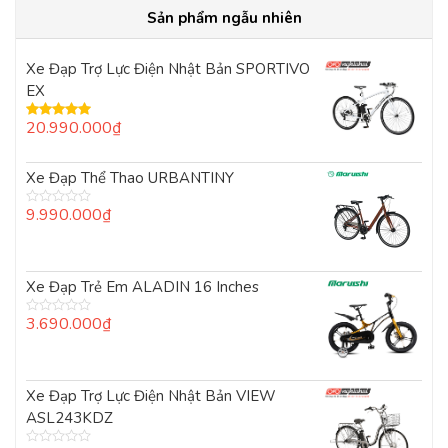
Sản phẩm ngẫu nhiên
Xe Đạp Trợ Lực Điện Nhật Bản SPORTIVO
EX
20.990.000
₫
Được xếp
hạng
5.00
5
sao
Xe Đạp Thể Thao URBANTINY
9.990.000
₫
Được
xếp
hạng
0
5
Xe Đạp Trẻ Em ALADIN 16 Inches
sao
3.690.000
₫
Được
xếp
hạng
0
5
Xe Đạp Trợ Lực Điện Nhật Bản VIEW
sao
ASL243KDZ