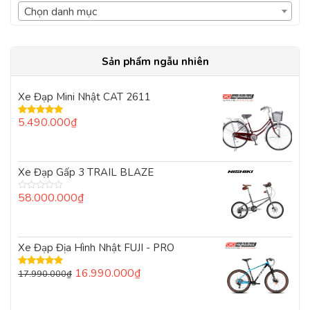
Chọn danh mục
Sản phẩm ngẫu nhiên
Xe Đạp Mini Nhật CAT 2611
5.490.000
₫
Được xếp
hạng
5.00
5
sao
Xe Đạp Gấp 3 TRAIL BLAZE
58.000.000
₫
Được
xếp
hạng
0
5
Xe Đạp Địa Hình Nhật FUJI - PRO
sao
Giá
Giá
16.990.000
₫
17.990.000
₫
Được xếp
hạng
5.00
5
gốc
hiện
sao
là:
tại