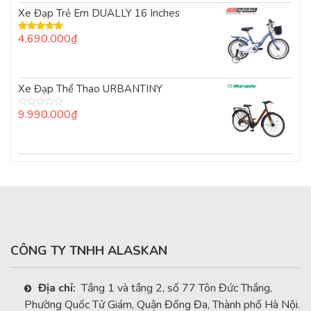
17.990.000₫.
là:
Xe Đạp Trẻ Em DUALLY 16 Inches
16.990.000₫.
4.690.000
₫
Được xếp
hạng
5.00
5
sao
Xe Đạp Thể Thao URBANTINY
9.990.000
₫
Được
xếp
hạng
0
5
sao
CÔNG TY TNHH ALASKAN
Địa chỉ:
Tầng 1 và tầng 2, số 77 Tôn Đức Thắng,
Phường Quốc Tử Giám, Quận Đống Đa, Thành phố Hà Nội.