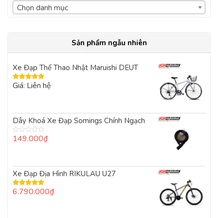
Chọn danh mục
Sản phẩm ngẫu nhiên
Xe Đạp Thể Thao Nhật Maruishi DEUT
Giá: Liên hệ
Được xếp
hạng
5.00
5
sao
Dây Khoá Xe Đạp Somings Chính Ngạch
149.000
₫
Được
xếp
hạng
0
5
Xe Đạp Địa Hình RIKULAU U27
sao
6.790.000
₫
Được xếp
hạng
5.00
5
sao