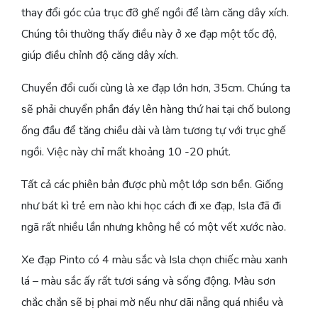
thay đổi góc của trục đỡ ghế ngồi để làm căng dây xích.
Chúng tôi thường thấy điều này ở xe đạp một tốc độ,
giúp điều chỉnh độ căng dây xích.
Chuyển đổi cuối cùng là xe đạp lớn hơn, 35cm. Chúng ta
sẽ phải chuyển phần đáy lên hàng thứ hai tại chố bulong
ống đầu để tăng chiều dài và làm tương tự với trục ghế
ngồi. Việc này chỉ mất khoảng 10 -20 phút.
Tất cả các phiên bản được phù một lớp sơn bền. Giống
như bát kì trẻ em nào khi học cách đi xe đạp, Isla đã đi
ngã rất nhiều lần nhưng không hề có một vết xước nào.
Xe đạp Pinto có 4 màu sắc và Isla chọn chiếc màu xanh
lá – màu sắc ấy rất tươi sáng và sống động. Màu sơn
chắc chắn sẽ bị phai mờ nếu như dãi nẵng quá nhiều và