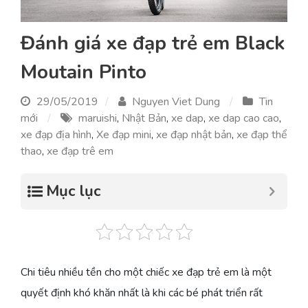
Đánh giá xe đạp trẻ em Black
Moutain Pinto
29/05/2019
Nguyen Viet Dung
Tin
mới
maruishi
,
Nhật Bản
,
xe dap
,
xe dap cao cao
,
xe đạp địa hình
,
Xe đạp mini
,
xe đạp nhật bản
,
xe đạp thể
thao
,
xe đạp trê em
Mục lục
Chi tiêu nhiều tền cho một chiếc xe đạp trẻ em là một
quyết định khó khăn nhất là khi các bé phát triển rất