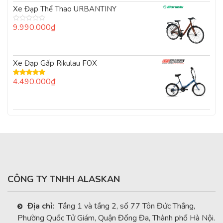
Xe Đạp Thể Thao URBANTINY
9.990.000
₫
Được
xếp
hạng
0
5
Xe Đạp Gấp Rikulau FOX
sao
4.490.000
₫
Được xếp
hạng
5.00
5
sao
CÔNG TY TNHH ALASKAN
Địa chỉ:
Tầng 1 và tầng 2, số 77 Tôn Đức Thắng,
Phường Quốc Tử Giám, Quận Đống Đa, Thành phố Hà Nội.