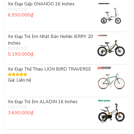
Xe Đạp Gấp ONANDO 16 Inches
6.990.000
₫
Được
xếp
hạng
0
5
Xe Đạp Trẻ Em Nhật Bản Nishiki JERRY 20
sao
Inches
5.190.000
₫
Được
xếp
hạng
0
Xe Đạp Thể Thao LION BIRD TRAVERSE
5
sao
Giá: Liên hệ
Được xếp
hạng
5.00
5
sao
Xe Đạp Trẻ Em ALADIN 16 Inches
3.690.000
₫
Được
xếp
hạng
0
5