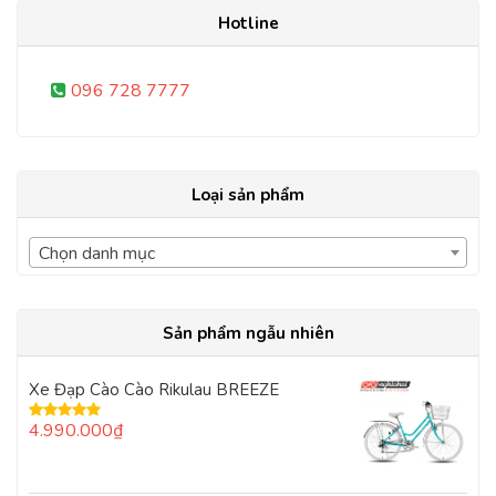
Hotline
096 728 7777
Loại sản phẩm
Chọn danh mục
Sản phẩm ngẫu nhiên
Xe Đạp Cào Cào Rikulau BREEZE
4.990.000
₫
Được xếp
hạng
5.00
5
sao