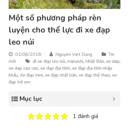
Một số phương pháp rèn
luyện cho thể lực đi xe đạp
leo núi
01/06/2018
Nguyen Viet Dung
Tin
mới
đi xe đạp leo núi
,
maruishi
,
Nhật Bản
,
xe dap
,
xe dap cao cao
,
xe đạp địa hình
,
xe đạp địa hình nhập
khẩu
,
Xe đạp mini
,
xe đạp nhật bản
,
xe đạp thể thao
,
xe
đạp trê em
Mục lục
1 đánh giá