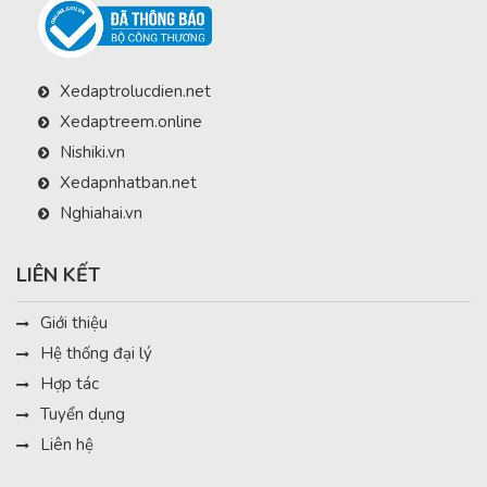
Xedaptrolucdien.net
Xedaptreem.online
Nishiki.vn
Xedapnhatban.net
Nghiahai.vn
LIÊN KẾT
Giới thiệu
Hệ thống đại lý
Hợp tác
Tuyển dụng
Liên hệ