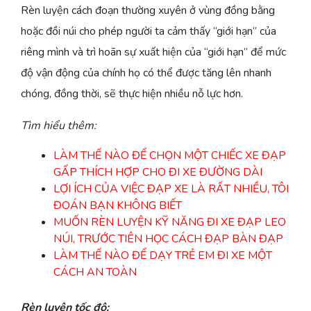
Rèn luyện cách đoạn thường xuyên ở vùng đồng bằng
hoặc đồi núi cho phép người ta cảm thấy “giới hạn” của
riêng mình và trì hoãn sự xuất hiện của “giới hạn” để mức
độ vận động của chính họ có thể được tăng lên nhanh
chóng, đồng thời, sẽ thực hiện nhiều nỗ lực hơn.
Tìm hiểu thêm:
LÀM THẾ NÀO ĐỂ CHỌN MỘT CHIẾC XE ĐẠP
GẤP THÍCH HỢP CHO ĐI XE ĐƯỜNG DÀI
LỢI ÍCH CỦA VIỆC ĐẠP XE LÀ RẤT NHIỀU, TÔI
ĐOÁN BẠN KHÔNG BIẾT
MUỐN RÈN LUYỆN KỸ NĂNG ĐI XE ĐẠP LEO
NÚI, TRƯỚC TIÊN HỌC CÁCH ĐẠP BÀN ĐẠP
LÀM THẾ NÀO ĐỂ DẠY TRẺ EM ĐI XE MỘT
CÁCH AN TOÀN
Rèn luyện tốc độ: