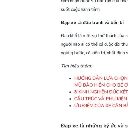
cảm nhận được sự bất tận của thiên
suốt cuộc hành trình.
Đạp xe là đấu tranh và bền bỉ
Đau khổ là một sự thử thách của cu
người nào ai có thể cả cuộc đời th
ngừng bước, cố kiên trì, nhất định 
Tìm hiểu thêm:
HƯỚNG DẪN LỰA CHỌN 
MŨ BẢO HIỂM CHO BÉ 
8 KINH NGHIỆM ĐÚC KẾT
CẤU TRÚC VÀ PHỤ KIỆN
ƯU ĐIỂM CỦA XE CÂN BẰ
Đạp xe là những ký ức và 