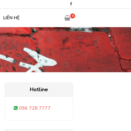
0
LIÊN HỆ
Hotline
096 728 7777