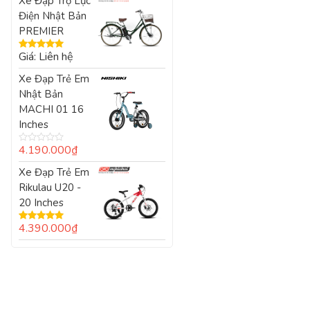
Xe Đạp Trợ Lực
Điện Nhật Bản
PREMIER
Giá: Liên hệ
Được xếp
hạng
5.00
5
Xe Đạp Trẻ Em
sao
Nhật Bản
MACHI 01 16
Inches
4.190.000
₫
Được
xếp
Xe Đạp Trẻ Em
hạng
0
Rikulau U20 -
5
sao
20 Inches
4.390.000
₫
Được xếp
hạng
5.00
5
sao