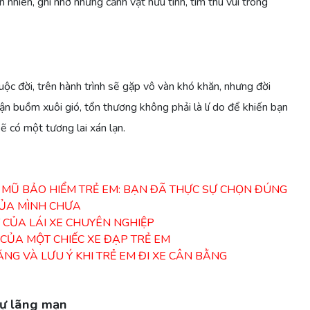
 nhiên, ghi nhớ những cảnh vật hữu tình, tìm thú vui trong
ộc đời, trên hành trình sẽ gặp vô vàn khó khăn, nhưng đời
uận buồm xuôi gió, tổn thương không phải là lí do để khiến bạn
sẽ có một tương lai xán lạn.
MŨ BẢO HIỂM TRẺ EM: BẠN ĐÃ THỰC SỰ CHỌN ĐÚNG
CỦA MÌNH CHƯA
 CỦA LÁI XE CHUYÊN NGHIỆP
 CỦA MỘT CHIẾC XE ĐẠP TRẺ EM
NG VÀ LƯU Ý KHI TRẺ EM ĐI XE CÂN BẰNG
sự lãng mạn