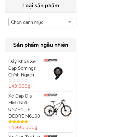
Loại sản phẩm
Chọn danh mục
Sản phẩm ngẫu nhiên
Dây Khoá Xe
Đạp Somings
Chính Ngạch
149.000
₫
Được
xếp
Xe Đạp Địa
hạng
0
Hình Nhật
5
sao
UNZEN_JP
DEORE M6100
14.990.000
₫
Được xếp
hạng
5.00
5
sao