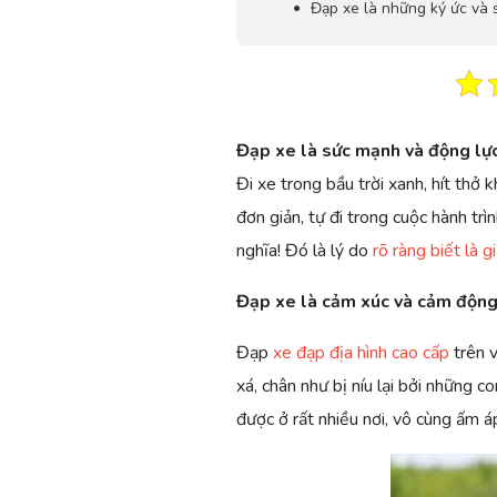
Đạp xe là những ký ức và 
Đạp xe là sức mạnh và động lự
Đi xe trong bầu trời xanh, hít thở k
đơn giản, tự đi trong cuộc hành tr
nghĩa! Đó là lý do
rõ ràng biết là g
Đạp xe là cảm xúc và cảm độn
Đạp
xe đạp địa hình cao cấp
trên v
xá, chân như bị níu lại bởi những 
được ở rất nhiều nơi, vô cùng ấm á