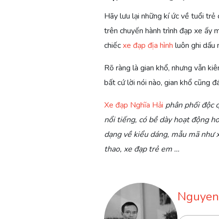
Hãy lưu lại những kí ức về tuổi trẻ 
trên chuyến hành trình đạp xe ấy m
chiếc
xe đạp địa hình
luôn ghi dấu n
Rõ ràng là gian khổ, nhưng vẫn kiên
bất cứ lời nói nào, gian khổ cũng đ
Xe đạp Nghĩa Hải
phân phối độc q
nổi tiếng, có bề dày hoạt động 
dạng về kiểu dáng, mẫu mã như xe
thao, xe đạp trẻ em …
Nguyen