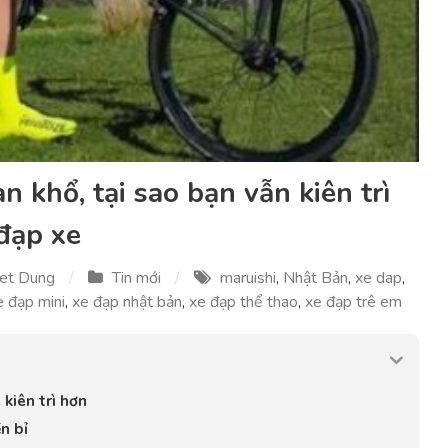
an khổ, tại sao bạn vẫn kiên trì
đạp xe
et Dung
Tin mới
maruishi
,
Nhật Bản
,
xe dap
,
 đạp mini
,
xe đạp nhật bản
,
xe đạp thể thao
,
xe đạp trê em
kiên trì hơn
n bỉ