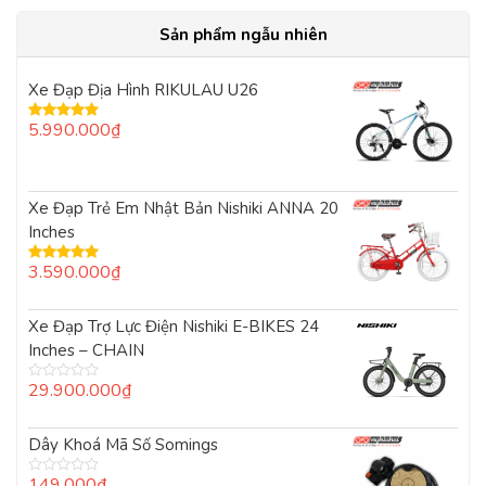
Sản phẩm ngẫu nhiên
Xe Đạp Địa Hình RIKULAU U26
5.990.000
₫
Được xếp
hạng
5.00
5
sao
Xe Đạp Trẻ Em Nhật Bản Nishiki ANNA 20
Inches
3.590.000
₫
Được xếp
hạng
5.00
5
sao
Xe Đạp Trợ Lực Điện Nishiki E-BIKES 24
Inches – CHAIN
29.900.000
₫
Được
xếp
hạng
0
Dây Khoá Mã Số Somings
5
sao
149.000
₫