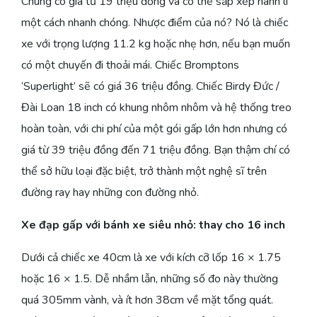
Chúng có giá từ 19 triệu đồng và có thể sắp xếp hành lí
một cách nhanh chóng. Nhược điểm của nó? Nó là chiếc
xe với trọng lượng 11.2 kg hoặc nhẹ hơn, nếu bạn muốn
có một chuyến đi thoải mái. Chiếc Bromptons
‘Superlight’ sẽ có giá 36 triệu đồng. Chiếc Birdy Đức /
Đài Loan 18 inch có khung nhôm nhôm và hệ thống treo
hoàn toàn, với chi phí của một gói gấp lớn hơn nhưng có
giá từ 39 triệu đồng đến 71 triệu đồng. Bạn thậm chí có
thể sở hữu loại đặc biệt, trở thành một nghệ sĩ trên
đường ray hay những con đường nhỏ.
Xe đạp gấp với bánh xe siêu nhỏ: thay cho 16 inch
Dưới cả chiếc xe 40cm là xe với kích cỡ lốp 16 × 1.75
hoặc 16 × 1.5. Dễ nhầm lẫn, những số đo này thường
quá 305mm vành, và ít hơn 38cm về mặt tổng quát.