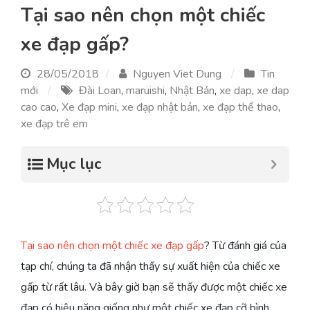
Tại sao nên chọn một chiếc
xe đạp gấp?
28/05/2018
Nguyen Viet Dung
Tin
mới
Đài Loan
,
maruishi
,
Nhật Bản
,
xe dap
,
xe dap
cao cao
,
Xe đạp mini
,
xe đạp nhật bản
,
xe đạp thể thao
,
xe đạp trê em
Mục lục
Tại sao nên chọn một chiếc xe đạp gấp
? Từ đánh giá của
tạp chí, chúng ta đã nhận thấy sự xuất hiện của chiếc xe
gấp từ rất lâu. Và bây giờ bạn sẽ thấy được một chiếc xe
đạp có hiệu năng giống như một chiếc xe đạp cỡ bình