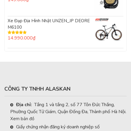
Được
xếp
hạng
0
5
Xe Đạp Địa Hình Nhật UNZEN_JP DEORE
sao
M6100
14.990.000
₫
Được xếp
hạng
5.00
5
sao
CÔNG TY TNHH ALASKAN
Địa chỉ:
Tầng 1 và tầng 2, số 77 Tôn Đức Thắng,
Phường Quốc Tử Giám, Quận Đống Đa, Thành phố Hà Nội.
Xem bản đồ
Giấy chứng nhận đăng ký doanh nghiệp số