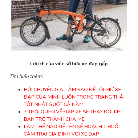
Lợi ích của việc sở hữu xe đạp gấp
Tìm hiểu thêm:
HỎI CHUYÊN GIA: LÀM SAO ĐỂ TÔI GIỮ XE
ĐẠP CỦA MÌNH LUÔN TRONG TRẠNG THÁI
TỐT NHẤT SUỐT CẢ NĂM
7 THÓI QUEN VỀ ĐẠP XE SẼ THAY ĐỔI KHI
BẠN TRỞ THÀNH CHA MẸ
LÀM THẾ NÀO ĐỂ LÊN KẾ HOẠCH 1 BUỔI
CẮM TRẠI GIA ĐÌNH VỚI XE ĐẠP