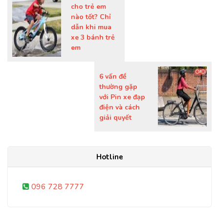
cho trẻ em
nào tốt? Chỉ
dẫn khi mua
xe 3 bánh trẻ
em
6 vấn đề
thường gặp
với Pin xe đạp
điện và cách
giải quyết
Hotline
096 728 7777