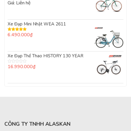
Giá: Liên hệ
Được xếp
hạng
5.00
5
sao
Xe Đạp Mini Nhật WEA 2611
6.490.000
₫
Được xếp
hạng
5.00
5
sao
Xe Đạp Thể Thao HISTORY 130 YEAR
16.990.000
₫
Được
xếp
hạng
0
5
sao
CÔNG TY TNHH ALASKAN