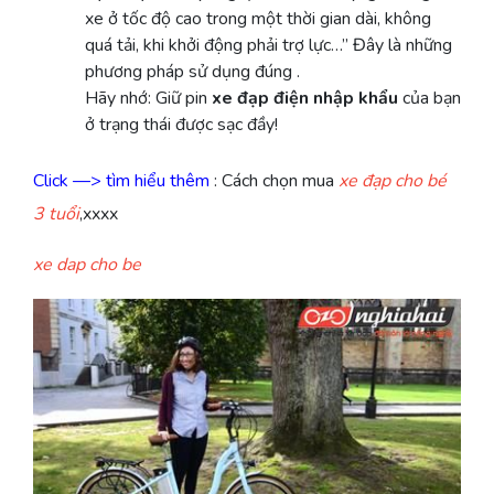
xe ở tốc độ cao trong một thời gian dài, không
quá tải, khi khởi động phải trợ lực…” Đây là những
phương pháp sử dụng đúng .
Hãy nhớ: Giữ pin
xe đạp điện nhập khẩu
của bạn
ở trạng thái được sạc đầy!
Click —> tìm hiểu thêm
: Cách chọn mua
xe đạp cho bé
3 tuổi
,xxxx
xe dap cho be