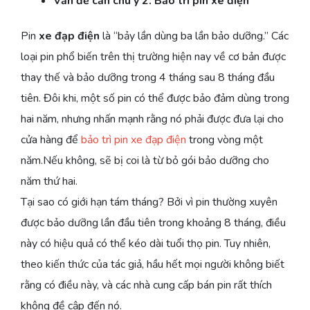
Vấn đề cần chú ý 2: Bảo trì pin xe điện
Pin
xe đạp điện
là “bảy lần dùng ba lần bảo dưỡng.” Các
loại pin phổ biến trên thị trường hiện nay về cơ bản được
thay thế và bảo dưỡng trong 4 tháng sau 8 tháng đầu
tiên. Đôi khi, một số pin có thể được bảo đảm dùng trong
hai năm, nhưng nhấn mạnh rằng nó phải được đưa lại cho
cửa hàng để
bảo trì pin xe đạp điện
trong vòng một
năm.Nếu không, sẽ bị coi là từ bỏ gói bảo dưỡng cho
năm thứ hai.
Tại sao có giới hạn tám tháng? Bởi vì pin thường xuyên
được bảo dưỡng lần đầu tiên trong khoảng 8 tháng, điều
này có hiệu quả có thể kéo dài tuổi thọ pin. Tuy nhiên,
theo kiến thức của tác giả, hầu hết mọi người không biết
rằng có điều này, và các nhà cung cấp bán pin rất thích
không đề cập đến nó.