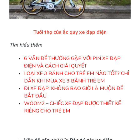
Tuổi thọ của ắc quy xe đạp điện
Tìm hiểu thêm
6 VẤN ĐỀ THƯỜNG GẶP VỚI PIN XE ĐẠP
ĐIỆN VÀ CÁCH GIẢI QUYẾT
LOẠI XE 3 BÁNH CHO TRẺ EM NÀO TỐT? CHỈ
DẪN KHI MUA XE 3 BÁNH TRẺ EM
ĐI XE ĐẠP: KHÔNG BAO GIỜ LÀ MUỘN ĐỂ
BẮT ĐẦU
WOOM2 – CHIẾC XE ĐẠP ĐƯỢC THIẾT KẾ
RIÊNG CHO TRẺ EM