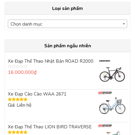
Loại sản phẩm
Chọn danh mục
Sản phẩm ngẫu nhiên
Xe Đạp Thể Thao Nhật Bản ROAD R2000
16.000.000
₫
Được
xếp
hạng
0
5
Xe Đạp Cào Cào WAA 2671
sao
Giá: Liên hệ
Được xếp
hạng
5.00
5
sao
Xe Đạp Thể Thao LION BIRD TRAVERSE