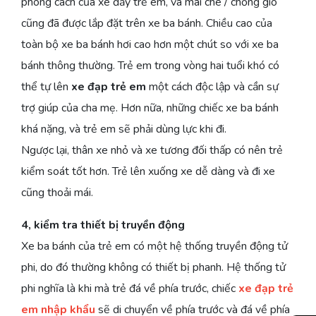
phong cách của xe đẩy trẻ em, và mái che / chống gió
cũng đã được lắp đặt trên xe ba bánh. Chiều cao của
toàn bộ xe ba bánh hơi cao hơn một chút so với xe ba
bánh thông thường. Trẻ em trong vòng hai tuổi khó có
thể tự lên
xe đạp trẻ em
một cách độc lập và cần sự
trợ giúp của cha mẹ. Hơn nữa, những chiếc xe ba bánh
khá nặng, và trẻ em sẽ phải dùng lực khi đi.
Ngược lại, thân xe nhỏ và xe tương đối thấp có nên trẻ
kiểm soát tốt hơn. Trẻ lên xuống xe dễ dàng và đi xe
cũng thoải mái.
4, kiểm tra thiết bị truyền động
Xe ba bánh của trẻ em có một hệ thống truyền động tử
phi, do đó thường không có thiết bị phanh. Hệ thống tử
phi nghĩa là khi mà trẻ đá về phía trước, chiếc
xe đạp trẻ
em nhập khẩu
sẽ di chuyển về phía trước và đá về phía