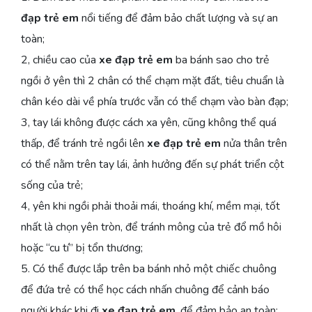
đạp trẻ em
nổi tiếng để đảm bảo chất lượng và sự an
toàn;
2, chiều cao của
xe đạp trẻ em
ba bánh sao cho trẻ
ngồi ở yên thì 2 chân có thể chạm mặt đất, tiêu chuẩn là
chân kéo dài về phía trước vẫn có thể chạm vào bàn đạp;
3, tay lái không được cách xa yên, cũng không thể quá
thấp, để tránh trẻ ngồi lên
xe đạp trẻ em
nửa thân trên
có thể nằm trên tay lái, ảnh hưởng đến sự phát triển cột
sống của trẻ;
4, yên khi ngồi phải thoải mái, thoáng khí, mềm mại, tốt
nhất là chọn yên tròn, để tránh mông của trẻ đổ mồ hôi
hoặc “cu tí” bị tổn thương;
5. Có thể được lắp trên ba bánh nhỏ một chiếc chuông
để đứa trẻ có thể học cách nhấn chuông để cảnh báo
người khác khi đi
xe đạp trẻ em
, để đảm bảo an toàn;