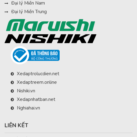
Đại lý Miền Nam
Đại lý Miền Trung
Xedaptrolucdien.net
Xedaptreem.online
Nishiki.vn
Xedapnhatban.net
Nghiahai.vn
LIÊN KẾT