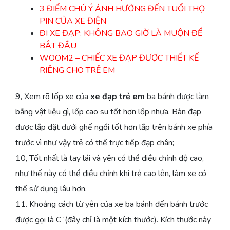
3 ĐIỂM CHÚ Ý ẢNH HƯỞNG ĐẾN TUỔI THỌ
PIN CỦA XE ĐIỆN
ĐI XE ĐẠP: KHÔNG BAO GIỜ LÀ MUỘN ĐỂ
BẮT ĐẦU
WOOM2 – CHIẾC XE ĐẠP ĐƯỢC THIẾT KẾ
RIÊNG CHO TRẺ EM
9, Xem rõ lốp xe của
xe đạp trẻ em
ba bánh được làm
bằng vật liệu gì, lốp cao su tốt hơn lốp nhựa. Bàn đạp
được lắp đặt dưới ghế ngồi tốt hơn lắp trên bánh xe phía
trước vì như vậy trẻ có thể trực tiếp đạp chân;
10, Tốt nhất là tay lái và yên có thể điều chỉnh độ cao,
như thế này có thể điều chỉnh khi trẻ cao lên, làm xe có
thể sử dụng lâu hơn.
11. Khoảng cách từ yên của xe ba bánh đến bánh trước
được gọi là C ‘(đây chỉ là một kích thước). Kích thước này