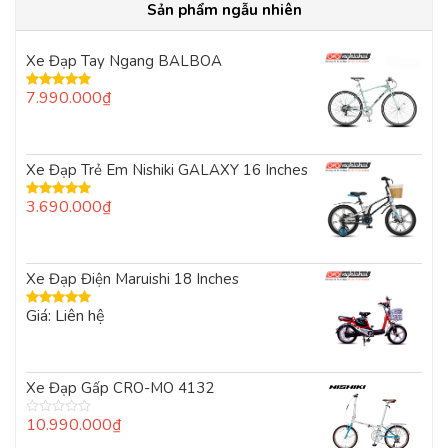
Sản phẩm ngẫu nhiên
Xe Đạp Tay Ngang BALBOA
7.990.000
₫
Được xếp
hạng
5.00
5
sao
Xe Đạp Trẻ Em Nishiki GALAXY 16 Inches
3.690.000
₫
Được xếp
hạng
5.00
5
sao
Xe Đạp Điện Maruishi 18 Inches
Giá: Liên hệ
Được xếp
hạng
5.00
5
sao
Xe Đạp Gấp CRO-MO 4132
10.990.000
₫
Được
xếp