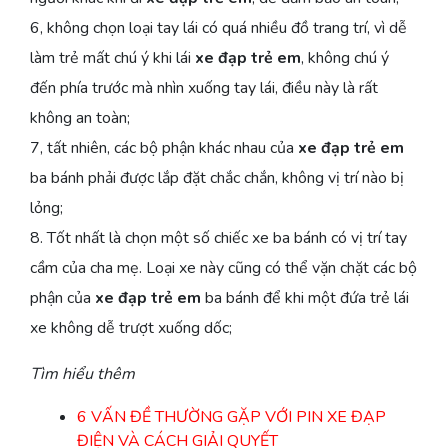
6, không chọn loại tay lái có quá nhiều đồ trang trí, vì dễ
làm trẻ mất chú ý khi lái
xe đạp trẻ em
, không chú ý
đến phía trước mà nhìn xuống tay lái, điều này là rất
không an toàn;
7, tất nhiên, các bộ phận khác nhau của
xe đạp trẻ em
ba bánh phải được lắp đặt chắc chắn, không vị trí nào bị
lỏng;
8. Tốt nhất là chọn một số chiếc xe ba bánh có vị trí tay
cầm của cha mẹ. Loại xe này cũng có thể vặn chặt các bộ
phận của
xe đạp trẻ em
ba bánh để khi một đứa trẻ lái
xe không dễ trượt xuống dốc;
Tìm hiểu thêm
6 VẤN ĐỀ THƯỜNG GẶP VỚI PIN XE ĐẠP
ĐIỆN VÀ CÁCH GIẢI QUYẾT