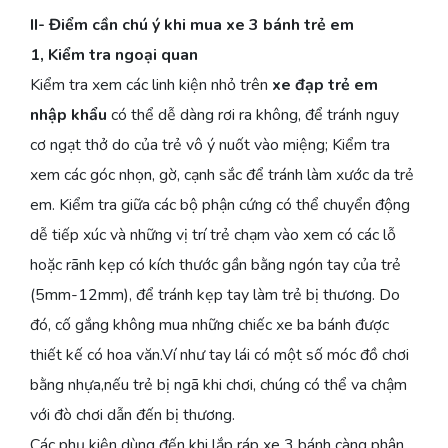
II- Điểm cần chú ý khi mua xe 3 bánh trẻ em
1, Kiểm tra ngoại quan
Kiểm tra xem các linh kiện nhỏ trên
xe đạp trẻ em
nhập khẩu
có thể dễ dàng rơi ra không, để tránh nguy
cơ ngạt thở do của trẻ vô ý nuốt vào miệng; Kiểm tra
xem các góc nhọn, gờ, cạnh sắc để tránh làm xước da trẻ
em. Kiểm tra giữa các bộ phận cứng có thể chuyển động
dễ tiếp xúc và những vị trí trẻ chạm vào xem có các lỗ
hoặc rãnh kẹp có kích thước gần bằng ngón tay của trẻ
(5mm-12mm), để tránh kẹp tay làm trẻ bị thương. Do
đó, cố gắng không mua những chiếc xe ba bánh được
thiết kế có hoa văn.Ví như tay lái có một số móc đồ chơi
bằng nhựa,nếu trẻ bị ngã khi chơi, chúng có thể va chậm
với đò chơi dẫn đến bị thương.
Các phụ kiện dùng đến khi lắp ráp xe 3 bánh càng phân