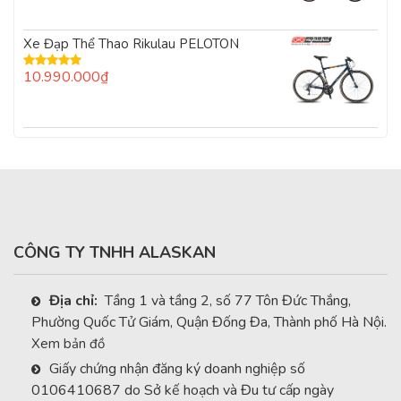
hạng
0
5
Xe Đạp Thể Thao Rikulau PELOTON
sao
10.990.000
₫
Được xếp
hạng
5.00
5
sao
CÔNG TY TNHH ALASKAN
Địa chỉ:
Tầng 1 và tầng 2, số 77 Tôn Đức Thắng,
Phường Quốc Tử Giám, Quận Đống Đa, Thành phố Hà Nội.
Xem bản đồ
Giấy chứng nhận đăng ký doanh nghiệp số
0106410687 do Sở kế hoạch và Đu tư cấp ngày