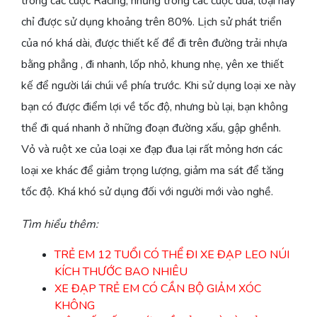
trong các cuộc Racing, nhưng trong các cuộc đua, loại này
chỉ được sử dụng khoảng trên 80%. Lịch sử phát triển
của nó khá dài, được thiết kế để đi trên đường trải nhựa
bằng phẳng , đi nhanh, lốp nhỏ, khung nhẹ, yên xe thiết
kế để người lái chúi về phía trước. Khi sử dụng loại xe này
bạn có được điểm lợi về tốc độ, nhưng bù lại, bạn không
thể đi quá nhanh ở những đoạn đường xấu, gập ghềnh.
Vỏ và ruột xe của loại xe đạp đua lại rất mỏng hơn các
loại xe khác để giảm trọng lượng, giảm ma sát để tăng
tốc độ. Khá khó sử dụng đối với người mới vào nghề.
Tìm hiểu thêm:
TRẺ EM 12 TUỔI CÓ THỂ ĐI XE ĐẠP LEO NÚI
KÍCH THƯỚC BAO NHIÊU
XE ĐẠP TRẺ EM CÓ CẦN BỘ GIẢM XÓC
KHÔNG