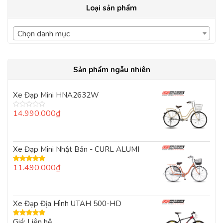
Loại sản phẩm
Chọn danh mục
Sản phẩm ngẫu nhiên
Xe Đạp Mini HNA2632W
14.990.000
₫
Được
xếp
hạng
0
5
Xe Đạp Mini Nhật Bản - CURL ALUMI
sao
11.490.000
₫
Được xếp
hạng
5.00
5
sao
Xe Đạp Địa Hình UTAH 500-HD
Giá: Liên hệ