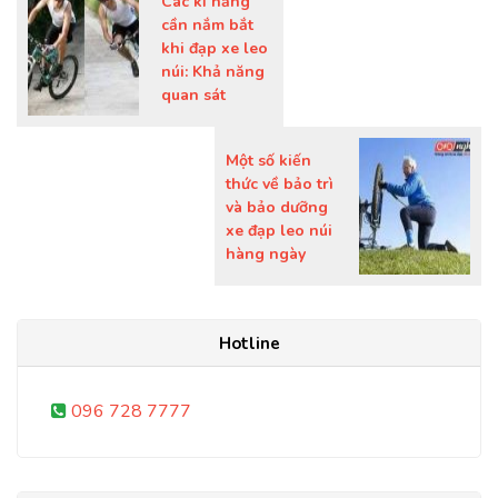
Các kĩ năng
cần nắm bắt
khi đạp xe leo
núi: Khả năng
quan sát
Một số kiến
thức về bảo trì
và bảo dưỡng
xe đạp leo núi
hàng ngày
Hotline
096 728 7777