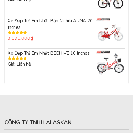
Được xếp
hạng
5.00
5
sao
Xe Đạp Trẻ Em Nhật Bản Nishiki ANNA 20
Inches
3.590.000
₫
Được xếp
hạng
5.00
5
sao
Xe Đạp Trẻ Em Nhật BEEHIVE 16 Inches
Giá: Liên hệ
Được xếp
hạng
5.00
5
sao
CÔNG TY TNHH ALASKAN