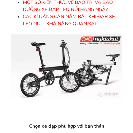
MỘT SỐ KIẾN THỨC VỀ BẢO TRÌ VÀ BẢO
DƯỠNG XE ĐẠP LEO NÚI HÀNG NGÀY
CÁC KĨ NĂNG CẦN NẮM BẮT KHI ĐẠP XE
LEO NÚI：KHẢ NĂNG QUAN SÁT
Chọn xe đạp phù hợp với bản thân