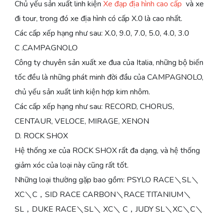
Chủ yếu sản xuất linh kiện
Xe đạp địa hình cao cấp
và xe
đi tour, trong đó xe địa hình có cấp X.0 là cao nhất.
Các cấp xếp hạng như sau: X.0, 9.0, 7.0, 5.0, 4.0, 3.0
C .CAMPAGNOLO
Công ty chuyên sản xuất xe đua của Italia, những bộ biến
tốc đều là những phát minh đời đầu của CAMPAGNOLO,
chủ yếu sản xuất linh kiện hợp kim nhôm.
Các cấp xếp hạng như sau: RECORD, CHORUS,
CENTAUR, VELOCE, MIRAGE, XENON
D. ROCK SHOX
Hệ thống xe của ROCK SHOX rất đa dạng, và hệ thống
giảm xóc của loại này cũng rất tốt.
Những loại thường gặp bao gồm: PSYLO RACE＼SL＼
XC＼C，SID RACE CARBON＼RACE TITANIUM＼
SL，DUKE RACE＼SL＼ XC＼ C，JUDY SL＼XC＼C＼