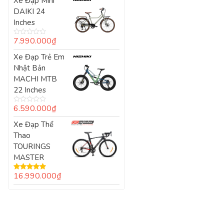
Xe Đạp Mini
DAIKI 24
Inches
7.990.000
₫
Được
xếp
Xe Đạp Trẻ Em
hạng
0
Nhật Bản
5
sao
MACHI MTB
22 Inches
6.590.000
₫
Được
xếp
Xe Đạp Thể
hạng
0
Thao
5
sao
TOURINGS
MASTER
16.990.000
₫
Được xếp
hạng
5.00
5
sao