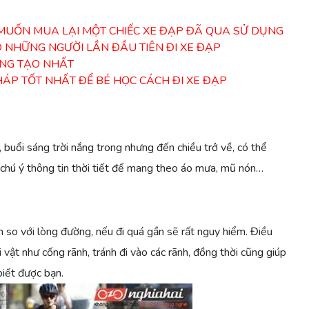
MUỐN MUA LẠI MỘT CHIẾC XE ĐẠP ĐÃ QUA SỬ DỤNG
O NHỮNG NGƯỜI LẦN ĐẦU TIÊN ĐI XE ĐẠP
ÁNG TẠO NHẤT
ÁP TỐT NHẤT ĐỂ BÉ HỌC CÁCH ĐI XE ĐẠP
, buổi sáng trời nắng trong nhưng đến chiều trở về, có thể
chú ý thông tin thời tiết để mang theo áo mưa, mũ nón…
 so với lòng đường, nếu đi quá gần sẽ rất nguy hiểm. Điều
 vật như cống rãnh, tránh đi vào các rãnh, đồng thời cũng giúp
biết được bạn.