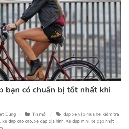
p bạn có chuẩn bị tốt nhất khi
et Dung
Tin mới
đạp xe vào mùa hè
,
kiểm tra
p
,
xe dap cao cao
,
xe đạp địa hình
,
Xe đạp mini
,
xe đạp nhật
em