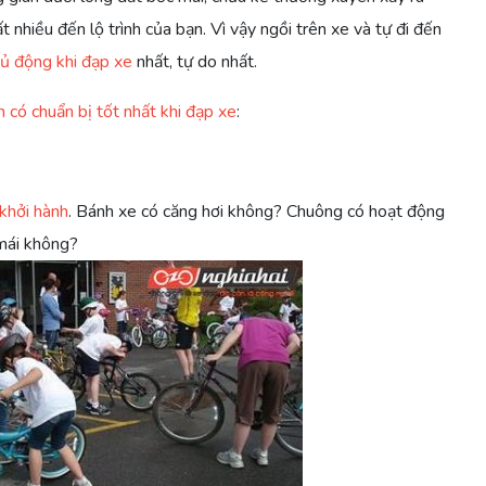
 nhiều đến lộ trình của bạn. Vì vậy ngồi trên xe và tự đi đến
hủ động khi đạp xe
nhất, tự do nhất.
 có chuẩn bị tốt nhất khi đạp xe
:
 khởi hành
. Bánh xe có căng hơi không? Chuông có hoạt động
 mái không?