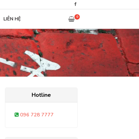
0
LIÊN HỆ
Hotline
096 728 7777