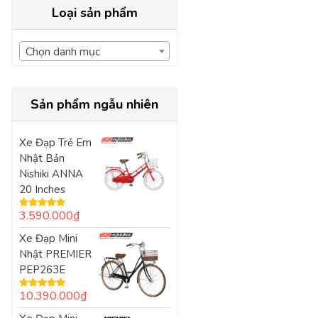
Loại sản phẩm
Chọn danh mục
Sản phẩm ngẫu nhiên
Xe Đạp Trẻ Em
Nhật Bản
Nishiki ANNA
20 Inches
3.590.000
₫
Được xếp
hạng
5.00
5
Xe Đạp Mini
sao
Nhật PREMIER
PEP263E
10.390.000
₫
Được xếp
hạng
5.00
5
sao