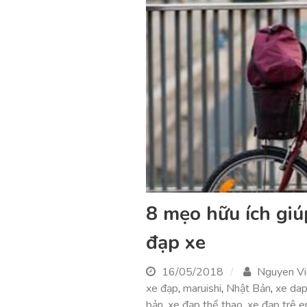
8 mẹo hữu ích giú
đạp xe
16/05/2018
Nguyen Vi
xe đạp
,
maruishi
,
Nhật Bản
,
xe da
bản
,
xe đạp thể thao
,
xe đạp trê 