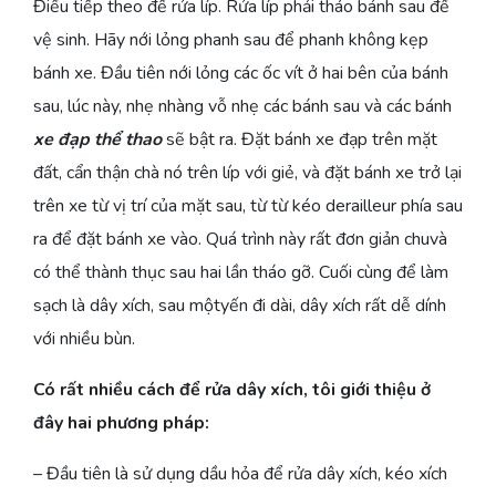
Điều tiếp theo để rửa líp. Rửa líp phải tháo bánh sau để
vệ sinh. Hãy nới lỏng phanh sau để phanh không kẹp
bánh xe. Đầu tiên nới lỏng các ốc vít ở hai bên của bánh
sau, lúc này, nhẹ nhàng vỗ nhẹ các bánh sau và các bánh
xe đạp thể thao
sẽ bật ra. Đặt bánh xe đạp trên mặt
đất, cẩn thận chà nó trên líp với giẻ, và đặt bánh xe trở lại
trên xe từ vị trí của mặt sau, từ từ kéo derailleur phía sau
ra để đặt bánh xe vào. Quá trình này rất đơn giản chuvà
có thể thành thục sau hai lần tháo gỡ. Cuối cùng để làm
sạch là dây xích, sau mộtyến đi dài, dây xích rất dễ dính
với nhiều bùn.
Có rất nhiều cách để rửa dây xích, tôi giới thiệu ở
đây hai phương pháp:
– Đầu tiên là sử dụng dầu hỏa để rửa dây xích, kéo xích