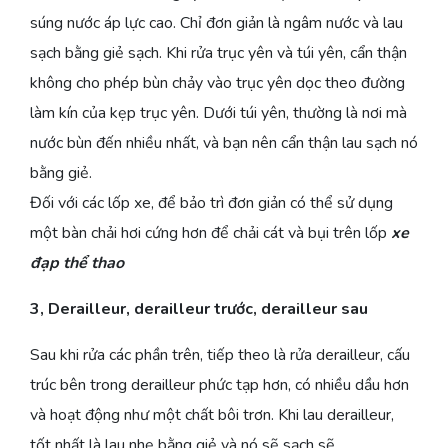
súng nước áp lực cao. Chỉ đơn giản là ngâm nước và lau
sạch bằng giẻ sạch. Khi rửa trục yên và túi yên, cẩn thận
không cho phép bùn chảy vào trục yên dọc theo đường
làm kín của kẹp trục yên. Dưới túi yên, thường là nơi mà
nước bùn đến nhiều nhất, và bạn nên cẩn thận lau sạch nó
bằng giẻ.
Đối với các lốp xe, để bảo trì đơn giản có thể sử dụng
một bàn chải hơi cứng hơn để chải cát và bụi trên lốp
xe
đạp thể thao
3, Derailleur, derailleur trước, derailleur sau
Sau khi rửa các phần trên, tiếp theo là rửa derailleur, cấu
trúc bên trong derailleur phức tạp hơn, có nhiều dầu hơn
và hoạt động như một chất bôi trơn. Khi lau derailleur,
tốt nhất là lau nhẹ bằng giẻ và nó sẽ sạch sẽ.