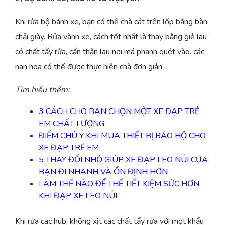
Khi rửa bộ bánh xe, bạn có thể chà cát trên lốp bằng bàn
chải giày. Rửa vành xe, cách tốt nhất là thay bằng giẻ lau
có chất tẩy rửa, cẩn thận lau nơi má phanh quét vào. các
nan hoa có thể được thực hiện chà đơn giản.
Tìm hiểu thêm:
3 CÁCH CHO BẠN CHỌN MỘT XE ĐẠP TRẺ
EM CHẤT LƯỢNG
ĐIỂM CHÚ Ý KHI MUA THIẾT BỊ BẢO HỘ CHO
XE ĐẠP TRẺ EM
5 THAY ĐỔI NHỎ GIÚP XE ĐẠP LEO NÚI CỦA
BẠN ĐI NHANH VÀ ỔN ĐỊNH HƠN
LÀM THẾ NÀO ĐỂ THỂ TIẾT KIỆM SỨC HƠN
KHI ĐẠP XE LEO NÚI
Khi rửa các hub, không xịt các chất tẩy rửa với một khẩu