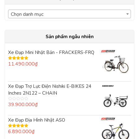
Chọn danh mục
Sản phẩm ngẫu nhiên
Xe Đạp Mini Nhật Bản - FRACKERS-FRQ
11.490.000
₫
Được xếp
hạng
5.00
5
sao
Xe Đạp Trợ Lực Điện Nishiki E-BIKES 24
Inches 2N122 – CHAIN
39.900.000
₫
Được
xếp
hạng
0
Xe Đạp Địa Hình Nhật ASO
5
sao
6.890.000
₫
Được xếp
hạng
5.00
5