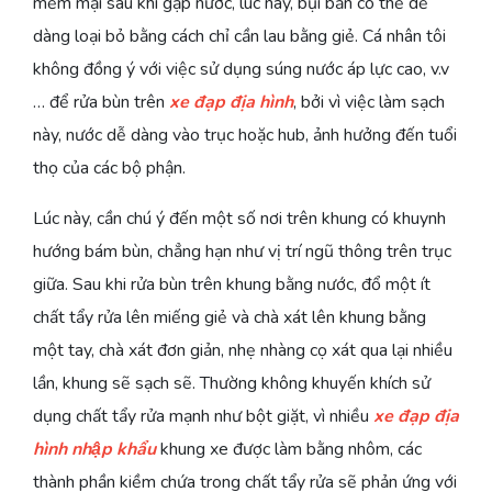
mềm mại sau khi gặp nước, lúc này, bụi bẩn có thể dễ
dàng loại bỏ bằng cách chỉ cần lau bằng giẻ. Cá nhân tôi
không đồng ý với việc sử dụng súng nước áp lực cao, v.v
… để rửa bùn trên
xe đạp địa hình
, bởi vì việc làm sạch
này, nước dễ dàng vào trục hoặc hub, ảnh hưởng đến tuổi
thọ của các bộ phận.
Lúc này, cần chú ý đến một số nơi trên khung có khuynh
hướng bám bùn, chẳng hạn như vị trí ngũ thông trên trục
giữa. Sau khi rửa bùn trên khung bằng nước, đổ một ít
chất tẩy rửa lên miếng giẻ và chà xát lên khung bằng
một tay, chà xát đơn giản, nhẹ nhàng cọ xát qua lại nhiều
lần, khung sẽ sạch sẽ. Thường không khuyến khích sử
dụng chất tẩy rửa mạnh như bột giặt, vì nhiều
xe đạp địa
hình nhập khẩu
khung xe được làm bằng nhôm, các
thành phần kiềm chứa trong chất tẩy rửa sẽ phản ứng với