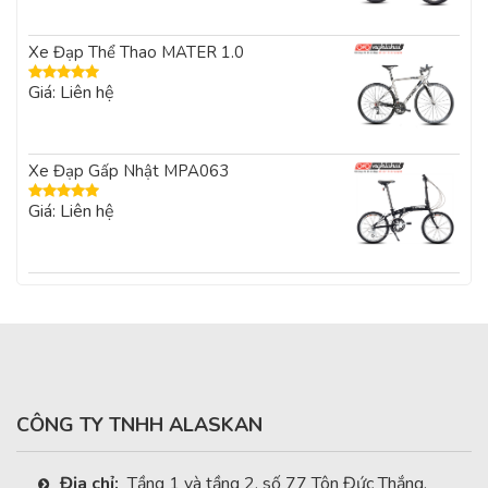
sao
Xe Đạp Thể Thao MATER 1.0
Giá: Liên hệ
Được xếp
hạng
5.00
5
sao
Xe Đạp Gấp Nhật MPA063
Giá: Liên hệ
Được xếp
hạng
5.00
5
sao
CÔNG TY TNHH ALASKAN
Địa chỉ:
Tầng 1 và tầng 2, số 77 Tôn Đức Thắng,