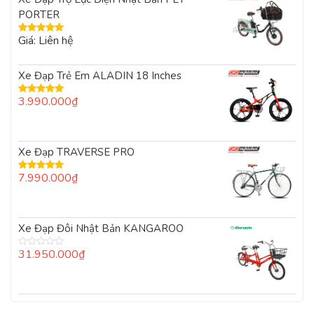
PORTER
Giá: Liên hệ
Được xếp
hạng
5.00
5
sao
Xe Đạp Trẻ Em ALADIN 18 Inches
3.990.000
₫
Được xếp
hạng
5.00
5
sao
Xe Đạp TRAVERSE PRO
7.990.000
₫
Được xếp
hạng
5.00
5
sao
Xe Đạp Đôi Nhật Bản KANGAROO
31.950.000
₫
Được
xếp
hạng
0
5
sao