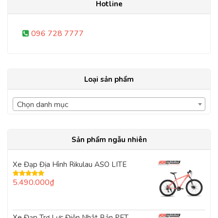
Hotline
096 728 7777
Loại sản phẩm
Chọn danh mục
Sản phẩm ngẫu nhiên
Xe Đạp Địa Hình Rikulau ASO LITE
5.490.000
₫
Được xếp
hạng
5.00
5
sao
Xe Đạp Trợ Lực Điện Nhật Bản PET