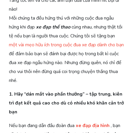
Tăng tốc lên và cho các anh bạn đua của mình hít bụi đi
nào!
Mỗi chúng ta đều hứng thú với những cuộc đua ngẫu
hứng khi đạp
xe đạp thể thao
cùng nhau, nhưng thật tồi
tệ nếu bạn là người thua cuộc. Chúng tôi sẽ tặng bạn
một vài mẹo hữu ích trong cuộc đua xe đạp dành cho bạn
để đảm bảo bạn sẽ đánh bại được họ trong bất kì cuộc
đua xe đạp ngẫu hứng nào. Nhưng đừng quên, nó chỉ để
cho vui thôi nên đừng quá coi trọng chuyện thắng thua
nhé.
1. Hãy “dán mắt vào phần thưởng” – tập trung, kiên
trì đạt kết quả cao cho dù có nhiều khó khăn cản trở
bạn
Nếu bạn đang dẫn đầu đoàn đua
xe đạp địa hình
, bạn