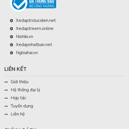
Xedaptrolucdien.net
Xedaptreem.online
Nishiki.vn
Xedapnhatban.net
Nghiahai.vn
LIÊN KẾT
Giới thiệu
Hệ thống đại lý
Hợp tác
Tuyển dụng
Liên hệ