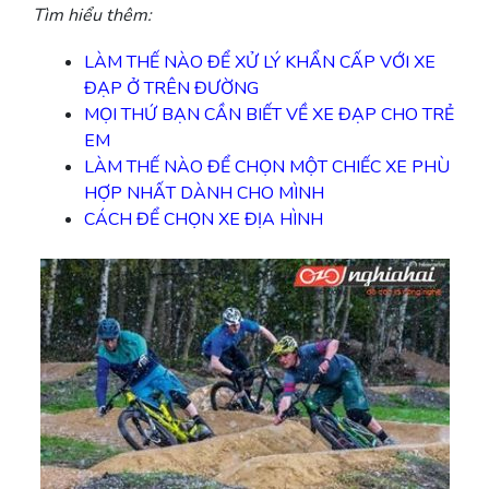
Tìm hiểu thêm:
LÀM THẾ NÀO ĐỂ XỬ LÝ KHẨN CẤP VỚI XE
ĐẠP Ở TRÊN ĐƯỜNG
MỌI THỨ BẠN CẦN BIẾT VỀ XE ĐẠP CHO TRẺ
EM
LÀM THẾ NÀO ĐỂ CHỌN MỘT CHIẾC XE PHÙ
HỢP NHẤT DÀNH CHO MÌNH
CÁCH ĐỂ CHỌN XE ĐỊA HÌNH